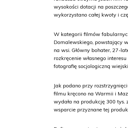
wysokości dotacji na poszczegó
wykorzystano całej kwoty i czę
W kategorii filmów fabularnych
Domalewskiego, powstający w S
na wsi. Główny bohater, 27-la
rozkręcenie własnego interesu
fotografię socjologiczną wiejsk
Jak podano przy rozstrzygnięci
filmu kręcono na Warmii i Ma
wydała na produkcję 300 tys. zł
wsparcie przyznane tej produkc