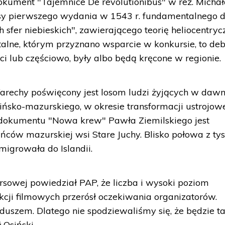
okument "Tajemnice De revolutionibus" w reż. Micha
sy pierwszego wydania w 1543 r. fundamentalnego d
 sfer niebieskich", zawierającego teorię heliocentryc
lne, którym przyznano wsparcie w konkursie, to deb
ści lub częściowo, były albo będą kręcone w regionie.
arechy poświęcony jest losom ludzi żyjących w daw
ńsko-mazurskiego, w okresie transformacji ustrojowe
okumentu "Nowa krew" Pawła Ziemilskiego jest
ców mazurskiej wsi Stare Juchy. Blisko połowa z ty
igrowała do Islandii.
sowej powiedział PAP, że liczba i wysoki poziom
kcji filmowych przerósł oczekiwania organizatorów.
uszem. Dlatego nie spodziewaliśmy się, że będzie t
 Osiński.