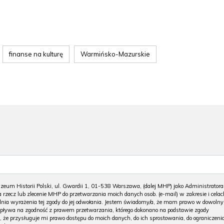
finanse na kulturę
Warmińsko-Mazurskie
m Historii Polski, ul. Gwardii 1, 01-538 Warszawa, (dalej MHP) jako Administratora
 rzecz lub zlecenie MHP do przetwarzania moich danych osob. (e-mail) w zakresie i celac
 dnia wyrażenia tej zgody do jej odwołania. Jestem świadomy/a, że mam prawo w dowoln
wpływa na zgodność z prawem przetwarzania, którego dokonano na podstawie zgody
, że przysługuje mi prawo dostępu do moich danych, do ich sprostowania, do ograniczeni