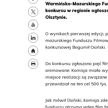
Warmińsko-Mazurskiego Fun
konkursu w regionie ogłos
Olsztynie.
O wynikach pierwszej edycji
mazurskiego Funduszu Filmow
konkursowej Bogumił Osiński.
Do konkursu zgłoszono pięć f
animowane. Komisja miała wyb
miejsce realizacji są związane
przewidział na ten cel 500 tys. 
Jak mówił Osiński, komisja zd
funduszu otrzyma jeden film fa