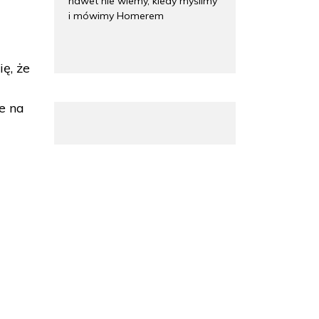
nawet nie wiemy, kiedy myślimy
i mówimy Homerem
ę, że
e na