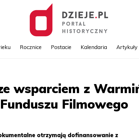
ieku
Rocznice
Postacie
Kalendaria
Artykuły
Przejdź
do
treści
 ze wsparciem z Warmi
 Funduszu Filmowego
 dokumentalne otrzymają dofinansowanie z