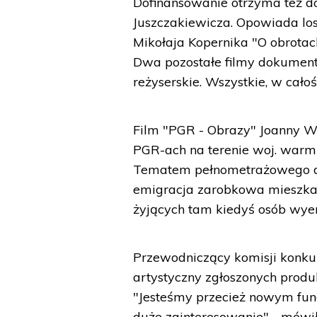
Dofinansowanie otrzyma też d
Juszczakiewicza. Opowiada lo
Mikołaja Kopernika "O obrotach
Dwa pozostałe filmy dokumenta
reżyserskie. Wszystkie, w cało
Film "PGR - Obrazy" Joanny W
PGR-ach na terenie woj. warmi
Tematem pełnometrażowego d
emigracja zarobkowa mieszkań
żyjących tam kiedyś osób wyem
Przewodniczący komisji konkur
artystyczny zgłoszonych produ
"Jesteśmy przecież nowym fund
duże zainteresowanie" - mówił