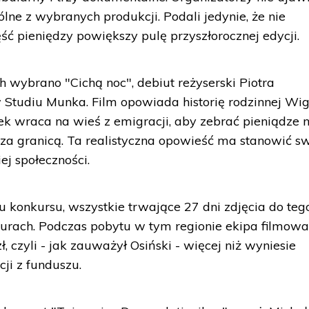
lne z wybranych produkcji. Podali jedynie, że nie
ść pieniędzy powiększy pulę przyszłorocznej edycji.
 wybrano "Cichą noc", debiut reżyserski Piotra
tudiu Munka. Film opowiada historię rodzinnej Wigi
tek wraca na wieś z emigracji, aby zebrać pieniądze 
 za granicą. Ta realistyczna opowieść ma stanowić s
iej społeczności.
u konkursu, wszystkie trwające 27 dni zdjęcia do teg
zurach. Podczas pobytu w tym regionie ekipa filmow
, czyli - jak zauważył Osiński - więcej niż wyniesie
ji z funduszu.