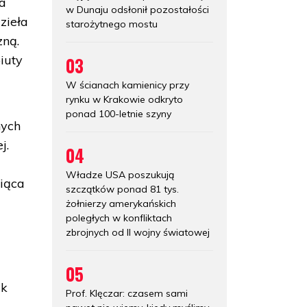
ła
w Dunaju odsłonił pozostałości
zieła
starożytnego mostu
zną.
iuty
03
W ścianach kamienicy przy
rynku w Krakowie odkryto
ponad 100-letnie szyny
nych
j.
04
Władze USA poszukują
siąca
szczątków ponad 81 tys.
żołnierzy amerykańskich
poległych w konfliktach
zbrojnych od II wojny światowej
05
ak
Prof. Klęczar: czasem sami