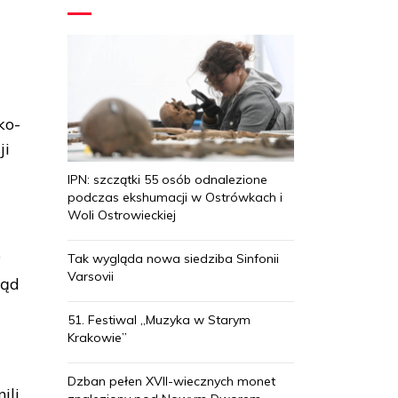
ko-
ji
IPN: szczątki 55 osób odnalezione
podczas ekshumacji w Ostrówkach i
Woli Ostrowieckiej
y
Tak wygląda nowa siedziba Sinfonii
Varsovii
ząd
51. Festiwal „Muzyka w Starym
Krakowie”
Dzban pełen XVII-wiecznych monet
ili