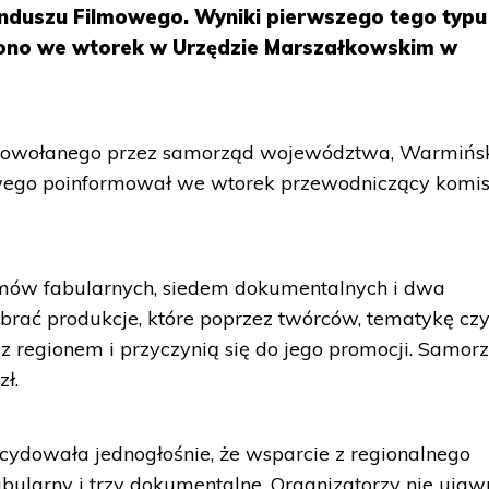
duszu Filmowego. Wyniki pierwszego tego typu
zono we wtorek w Urzędzie Marszałkowskim w
, powołanego przez samorząd województwa, Warmińs
ego poinformował we wtorek przewodniczący komis
ilmów fabularnych, siedem dokumentalnych i dwa
rać produkcje, które poprzez twórców, tematykę cz
 z regionem i przyczynią się do jego promocji. Samor
zł.
ecydowała jednogłośnie, że wsparcie z regionalnego
bularny i trzy dokumentalne. Organizatorzy nie ujawn