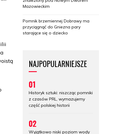
znaleziony pod Nowym Dworem
Mazowieckim
Pomnik brzemiennej Dobrawy ma
przyciągnąć do Gniezna pary
starające się o dziecko
lii
na
woistą
NAJPOPULARNIEJSZE
01
o
Historyk sztuki: niszcząc pomniki
a
z czasów PRL, wymazujemy
część polskiej historii
02
Wyjątkowo niski poziom wody