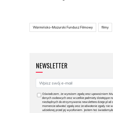
Warmińsko-Mazurski Fundusz Filmowy
filmy
NEWSLETTER
Oświadczam, że wyrażam zgodę oraz upoważniam Muzeu
danych osobowych oraz wszelkie podmioty działające na
niezbędnych do otrzymywania newslettera dzieje.pl od
momencie odwołać zgodę oraz że odwołanie zgody nie 
udzielonej przed jej wycofaniem. Jestem też świadomy/a