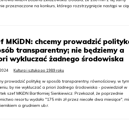
nie przeznaczone na konkurs, którego rozstrzygnięcie nastąpi w cią
f MKiDN: chcemy prowadzić polityk
sób transparentny; nie będziemy a
ori wykluczać żadnego środowiska
.2024
Kultura i sztuka po 1989 roku
y prowadzić politykę w sposób transparentny, równościowy, w ty
eniu, by nie wykluczać a priori żadnego środowiska - powiedział w
tek szef MKiDN Bartłomiej Sienkiewicz. Przekazał, że poprzednie
wnictwo resortu wydało "175 mln zł przez niecałe dwa miesiące", m
ernikiem a grudniem ub.r.