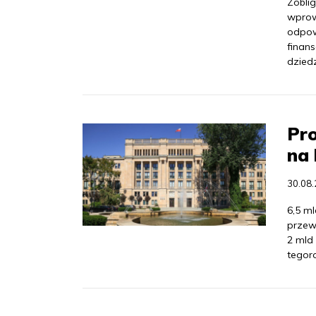
Zobli
wprow
odpow
finan
dzied
Pro
na 
30.08
6,5 m
przew
2 mld
tegor