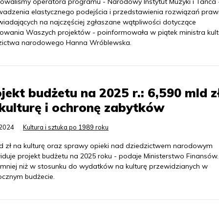
gowaliśmy operatora programu - Narodowy Instytut Muzyki i Tańca 
adzenia elastycznego podejścia i przedstawienia rozwiązań praw
iadających na najczęściej zgłaszane wątpliwości dotyczące
sowania Waszych projektów - poinformowała w piątek ministra kultu
zictwa narodowego Hanna Wróblewska.
jekt budżetu na 2025 r.: 6,590 mld z
kulturę i ochronę zabytków
.2024
Kultura i sztuka po 1989 roku
ld zł na kulturę oraz sprawy opieki nad dziedzictwem narodowym
iduje projekt budżetu na 2025 roku - podaje Ministerstwo Finansów.
 mniej niż w stosunku do wydatków na kulturę przewidzianych w
ocznym budżecie.