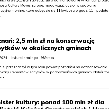
encji artystycznych i ubiegać się o dofinansowanie w ramach prog
ności Culture Moves Europe, mogą wziąć udział w spotkaniu
acyjnym online, które odbędzie się 11 kwietnia o godz. 11 - podało
.
nań: 2,5 mln zł na konserwację
bytków w okolicznych gminach
.2024
Kultura i sztuka po 1989 roku
ln zł przeznaczył w tym roku powiat poznański na dofinansowanie
rwacji i remontów zabytków w podpoznańskich gminach. Nabór tr
rca.
ister kultury: ponad 100 mln zł dla