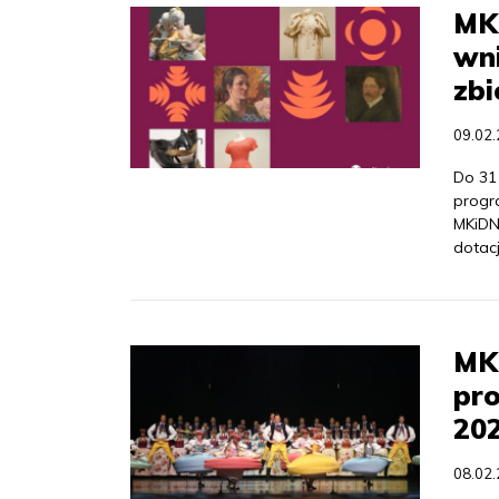
MK
wn
zb
09.02
Do 31
progr
MKiDN
dotacj
MK
pro
20
08.02