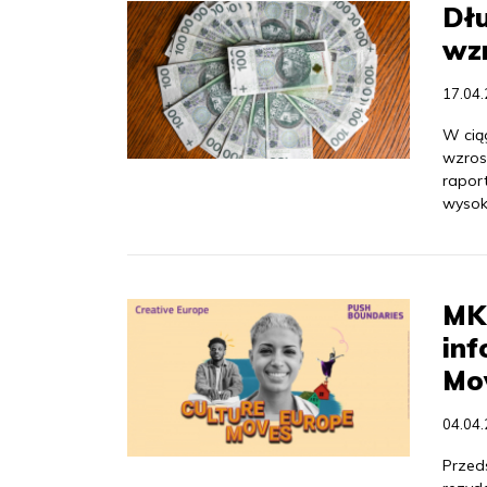
Dłu
wzr
17.04
W cią
wzrosł
raport
wysok
MK
inf
Mo
04.04
Przeds