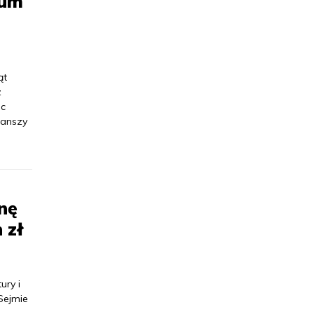
eum
ąt
z
sc
ranszy
nę
 zł
ury i
Sejmie