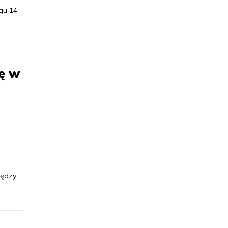
gu 14
ę w
m
iędzy