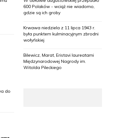
ramu
W obławie augustowskiej przepadło
600 Polaków - wciąż nie wiadomo,
gdzie są ich groby
Krwawa niedziela z 11 lipca 1943 r.
była punktem kulminacyjnym zbrodni
wołyńskiej
Bilewicz, Marat, Eristavi laureatami
Międzynarodowej Nagrody im.
Witolda Pileckiego
wa do