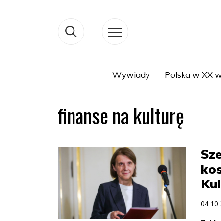
Wywiady
Polska w XX w
Search
finanse na kulturę
Sz
ko
Kul
04.10