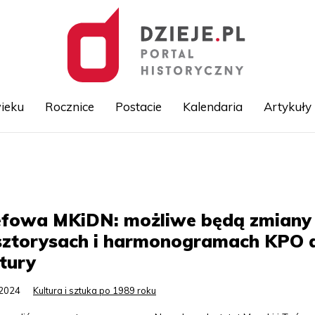
ieku
Rocznice
Postacie
Kalendaria
Artykuły
Przejdź
do
treści
efowa MKiDN: możliwe będą zmiany
sztorysach i harmonogramach KPO 
tury
.2024
Kultura i sztuka po 1989 roku