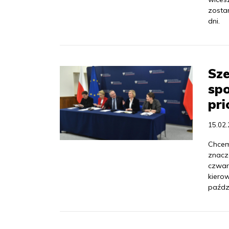
zosta
dni.
Sze
spo
pri
15.02
Chcem
znacz
czwar
kiero
paździ