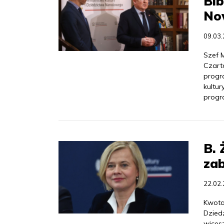
Bib
No
09.03
Szef M
Czart
progra
kultu
progr
B. 
zab
22.02
Kwota
Dzied
wices