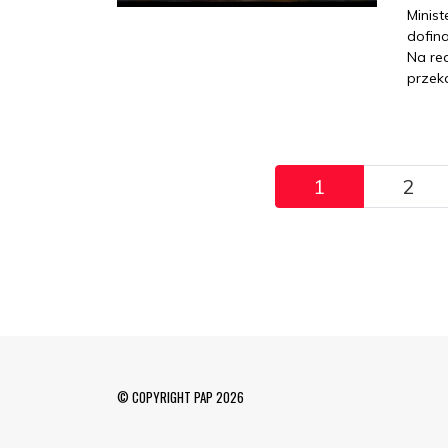
Minist
dofin
Na rea
przeka
Pagination
1
2
© COPYRIGHT PAP 2026