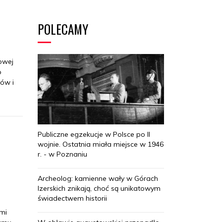
POLECAMY
owej
o
tów i
Publiczne egzekucje w Polsce po II
wojnie. Ostatnia miała miejsce w 1946
r. - w Poznaniu
Archeolog: kamienne wały w Górach
Izerskich znikają, choć są unikatowym
świadectwem historii
ami