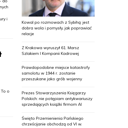
- do
nych
ry i
Kowal po rozmowach z Sybihą: jest
dobra wola i pomysły, jak poprawiać
relacje
Z Krakowa wyruszył 61. Marsz
ł
Szlakiem I Kompanii Kadrowej
Prawdopodobne miejsce katastrofy
samolotu w 1944 r. zostanie
przeszukane jako grób wojenny
 To o
Prezes Stowarzyszenia Księgarzy
Polskich: nie potępiam antykwariuszy
sprzedających książki firmom AI
Święto Przemienienia Pańskiego
chrześcijanie obchodzą od VI w.