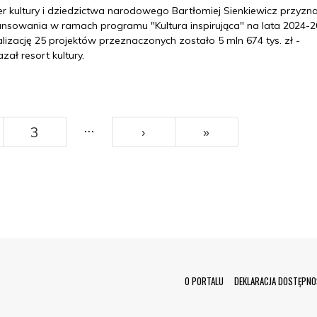
er kultury i dziedzictwa narodowego Bartłomiej Sienkiewicz przyzna
ansowania w ramach programu "Kultura inspirująca" na lata 2024-2
lizację 25 projektów przeznaczonych zostało 5 mln 674 tys. zł -
zał resort kultury.
…
››
Ostatni
3
›
»
Menu Footer
O PORTALU
DEKLARACJA DOSTĘPNO