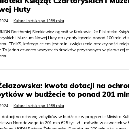
lioteki Książąt Czartoryskich i Muz
wej Huty
.2024
Kultura i sztuka po 1989 roku
KiDN Bartłomiej Sienkiewicz ogłosił w Krakowie, że Biblioteka Książ
oryskich i Muzeum Nowej Huty otrzymały łącznie ponad 100 mln zł 
mu FEnIKS, którego celem jest m.in. zwiększenie atrakcyjności miej
ry. To jedna czwarta wszystkich środków przyznanych w pierwszej t
amu.
Żelazowska: kwota dotacji na ochro
ytków w budżecie to ponad 201 mln
.2024
Kultura i sztuka po 1989 roku
 dotacji na ochronę zabytków w budżecie w programie Ministra Kult
zictwa Narodowego to 201 mln 625 tys. zł - mówiła w czwartek w 
zefowa MKiDN Bożena Żelazowska. Dodała, że 200 mln z tej sumy