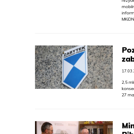
rezyd
mobil
inform
MKiDN
Poz
za
17.03
2,5 m
konse
27 ma
Min