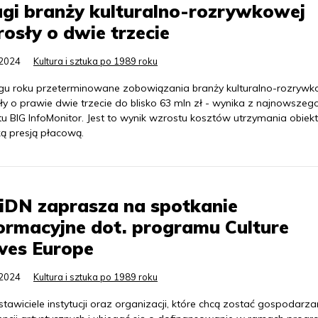
gi branży kulturalno-rozrywkowej
osły o dwie trzecie
.2024
Kultura i sztuka po 1989 roku
gu roku przeterminowane zobowiązania branży kulturalno-rozrywk
y o prawie dwie trzecie do blisko 63 mln zł - wynika z najnowszeg
u BIG InfoMonitor. Jest to wynik wzrostu kosztów utrzymania obiek
ą presją płacową.
iDN zaprasza na spotkanie
ormacyjne dot. programu Culture
ves Europe
.2024
Kultura i sztuka po 1989 roku
tawiciele instytucji oraz organizacji, które chcą zostać gospodarz