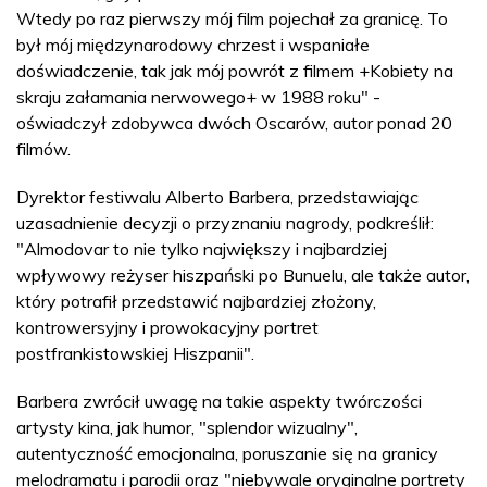
Wtedy po raz pierwszy mój film pojechał za granicę. To
był mój międzynarodowy chrzest i wspaniałe
doświadczenie, tak jak mój powrót z filmem +Kobiety na
skraju załamania nerwowego+ w 1988 roku" -
oświadczył zdobywca dwóch Oscarów, autor ponad 20
filmów.
Dyrektor festiwalu Alberto Barbera, przedstawiając
uzasadnienie decyzji o przyznaniu nagrody, podkreślił:
"Almodovar to nie tylko największy i najbardziej
wpływowy reżyser hiszpański po Bunuelu, ale także autor,
który potrafił przedstawić najbardziej złożony,
kontrowersyjny i prowokacyjny portret
postfrankistowskiej Hiszpanii".
Barbera zwrócił uwagę na takie aspekty twórczości
artysty kina, jak humor, "splendor wizualny",
autentyczność emocjonalna, poruszanie się na granicy
melodramatu i parodii oraz "niebywale oryginalne portrety