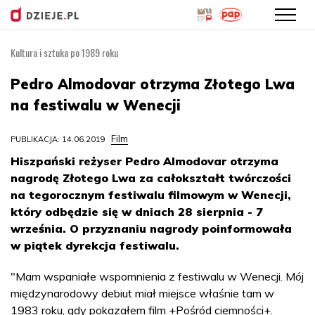
Kultura i sztuka po 1989 roku
Przejdź
do
Pedro Almodovar otrzyma Złotego Lwa
treści
na festiwalu w Wenecji
Film
PUBLIKACJA: 14.06.2019
Hiszpański reżyser Pedro Almodovar otrzyma
nagrodę Złotego Lwa za całokształt twórczości
na tegorocznym festiwalu filmowym w Wenecji,
który odbędzie się w dniach 28 sierpnia - 7
września. O przyznaniu nagrody poinformowała
w piątek dyrekcja festiwalu.
"Mam wspaniałe wspomnienia z festiwalu w Wenecji. Mój
międzynarodowy debiut miał miejsce właśnie tam w
1983 roku, gdy pokazałem film +Pośród ciemności+.