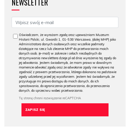
NEWSLETTER
Oświadczam, że wyrażam zgodę oraz upoważniam Muzeum
Historii Polski, ul. Gwardii 1, 01-538 Warszawa, (dalej MHP) jako
Administratora danych osobowych oraz wszelkie podmioty
działające na rzecz lub zlecenie MHP do przetwarzania moich
danych osob. (e-mail) w zakresie i celach niezbędnych do
otrzymywania newslettera dzieje.pl od dnia wyrażenia tej zgody do
jej odwołania. Jestem świadomy/a, że mam prawo w dowolnym
momencie odwołać zgodę oraz że odwołanie zgody nie wpływa na
zgodność z prawem przetwarzania, którego dokonano na podstawie
zgody udzielonej przed jej wycofaniem. Jestem też świadomy/a, że
przysługuje mi prawo dostępu do moich danych, do ich
sprostowania, do ograniczenia przetwarzania, do przenoszenia
danych, do sprzeciwu wobec przetwarzania.