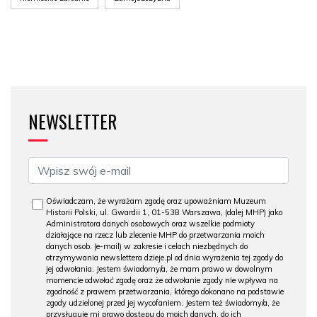
NEWSLETTER
Oświadczam, że wyrażam zgodę oraz upoważniam Muzeum
Historii Polski, ul. Gwardii 1, 01-538 Warszawa, (dalej MHP) jako
Administratora danych osobowych oraz wszelkie podmioty
działające na rzecz lub zlecenie MHP do przetwarzania moich
danych osob. (e-mail) w zakresie i celach niezbędnych do
otrzymywania newslettera dzieje.pl od dnia wyrażenia tej zgody do
jej odwołania. Jestem świadomy/a, że mam prawo w dowolnym
momencie odwołać zgodę oraz że odwołanie zgody nie wpływa na
zgodność z prawem przetwarzania, którego dokonano na podstawie
zgody udzielonej przed jej wycofaniem. Jestem też świadomy/a, że
przysługuje mi prawo dostępu do moich danych, do ich