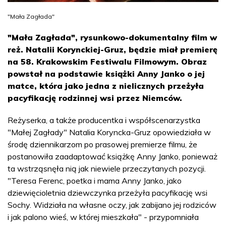
"Mała Zagłada"
"Mała Zagłada", rysunkowo-dokumentalny film w
reż. Natalii Korynckiej-Gruz, będzie miał premierę
na 58. Krakowskim Festiwalu Filmowym. Obraz
powstał na podstawie książki Anny Janko o jej
matce, która jako jedna z nielicznych przeżyła
pacyfikację rodzinnej wsi przez Niemców.
Reżyserka, a także producentka i współscenarzystka
"Małej Zagłady" Natalia Koryncka-Gruz opowiedziała w
środę dziennikarzom po prasowej premierze filmu, że
postanowiła zaadaptować książkę Anny Janko, ponieważ
ta wstrząsnęła nią jak niewiele przeczytanych pozycji.
"Teresa Ferenc, poetka i mama Anny Janko, jako
dziewięcioletnia dziewczynka przeżyła pacyfikację wsi
Sochy. Widziała na własne oczy, jak zabijano jej rodziców
i jak palono wieś, w której mieszkała" - przypomniała