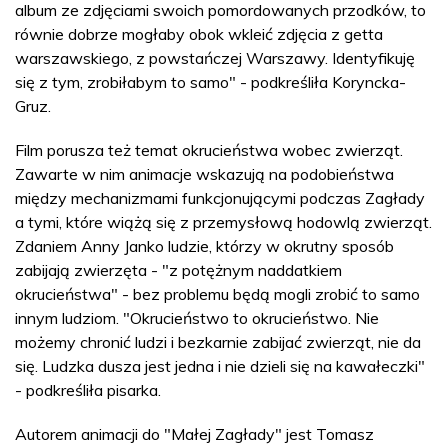
album ze zdjęciami swoich pomordowanych przodków, to
równie dobrze mogłaby obok wkleić zdjęcia z getta
warszawskiego, z powstańczej Warszawy. Identyfikuję
się z tym, zrobiłabym to samo" - podkreśliła Koryncka-
Gruz.
Film porusza też temat okrucieństwa wobec zwierząt.
Zawarte w nim animacje wskazują na podobieństwa
między mechanizmami funkcjonującymi podczas Zagłady
a tymi, które wiążą się z przemysłową hodowlą zwierząt.
Zdaniem Anny Janko ludzie, którzy w okrutny sposób
zabijają zwierzęta - "z potężnym naddatkiem
okrucieństwa" - bez problemu będą mogli zrobić to samo
innym ludziom. "Okrucieństwo to okrucieństwo. Nie
możemy chronić ludzi i bezkarnie zabijać zwierząt, nie da
się. Ludzka dusza jest jedna i nie dzieli się na kawałeczki"
- podkreśliła pisarka.
Autorem animacji do "Małej Zagłady" jest Tomasz