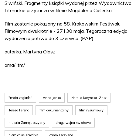
Siwiński. Fragmenty książki wydanej przez Wydawnictwo
Literackie przytacza w filmie Magdalena Cielecka.
Film zostanie pokazany na 58. Krakowskim Festiwalu
Filmowym dwukrotnie - 27 i 30 maja. Tegoroczna edycja
wydarzenia potrwa do 3 czerwca. (PAP)
autorka: Martyna Olasz
oma/ itm/
"mała zagłada"
Anna Janko
Natalia Koryncka-Gruz
Teresa Ferenc
film dokumentalny
film rysunkowy
historia Zamojszczyzny
druga wojna światowa
niemieckie zbrodnie
Zamojszczyzna