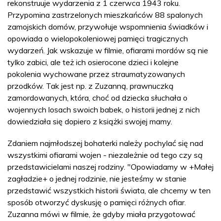
rekonstruuje wydarzenia z 1 czerwca 1943 roku.
Przypomina zastrzelonych mieszkańców 88 spalonych
zamojskich domów, przywołuje wspomnienia świadków i
opowiada o wielopokoleniowej pamięci tragicznych
wydarzeń. Jak wskazuje w filmie, ofiarami mordów są nie
tylko zabici, ale też ich osierocone dzieci i kolejne
pokolenia wychowane przez straumatyzowanych
przodków. Tak jest np. z Zuzanną, prawnuczką
zamordowanych, która, choć od dziecka słuchała o
wojennych losach swoich babek, o historii jednej z nich
dowiedziała się dopiero z książki swojej mamy.
Zdaniem najmłodszej bohaterki należy pochylać się nad
wszystkimi ofiarami wojen - niezależnie od tego czy są
przedstawicielami naszej rodziny. "Opowiadamy w +Małej
zagładzie+ o jednej rodzinie, nie jesteśmy w stanie
przedstawić wszystkich historii świata, ale chcemy w ten
sposób otworzyć dyskusję o pamięci różnych ofiar.
Zuzanna mówi w filmie, że gdyby miała przygotować