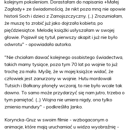
kolejnym pokoleniom. Dorastałam do napisania +Małej
Zagłady+ ze świadomością, że nikt poza mną nie opowie
historii Soch i dzieci z Zamojszczyczny. (...) Zrozumiałam,
że muszę to zrobić już jako dojrzała kobieta, po
pięćdziesiątce. Melodię książki usłyszałam w swojej
głowie. Pojawił się tytuł, pierwszy akapit i już nie było
odwrotu" - opowiadała autorka.
"Nie chciałam dawać kolejnego osobistego świadectwa,
takich mamy tysiące, poza tym 70 lat po wojnie to już
trochę za mało. Myślę, że w mojej książce widać, że
człowiek jest zanurzony w wojnie. Hutu mordowali
Tutsich i Bałkany płonęły wczoraj, to nie było wcale tak
dawno. To samo może przydarzyć się nam jutro, trzeba o
tym pamiętać. (...) Wojna nie umiera nigdy, ona tylko
zmienia mundury" - podkreśliła Janko.
Koryncka-Gruz w swoim filmie - wzbogaconym o
animacje, które mają uruchamiać u widza wyobraźnię -