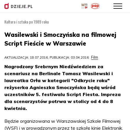
Kultura i sztuka po 1989 roku
Przejdź
do
Wasilewski i Smoczyńska na filmowej
treści
Script Fieście w Warszawie
Film
AKTUALIZACJA: 18.07.2016, PUBLIKACJA: 03.04.2016
Nagrodzony Srebrnym Niedźwiedziem za
scenariusz na Berlinale Tomasz Wasilewski i
laureatka Orła w kategorii "Odkrycie roku"
reżyserka Agnieszka Smoczyńska będą wśród
uczestników 5. festiwalu Script Fiesta. Impreza
dla scenarzystów potrwa w stolicy od 4 do 8
kwietnia.
Będzie organizowana w Warszawskiej Szkole Filmowej
(WSF) i w prowadzonym przez tę szkołę kinie Elektronik.