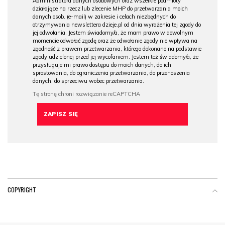
Administratora danych osobowych oraz wszelkie podmioty
działające na rzecz lub zlecenie MHP do przetwarzania moich
danych osob. (e-mail) w zakresie i celach niezbędnych do
otrzymywania newslettera dzieje.pl od dnia wyrażenia tej zgody do
jej odwołania. Jestem świadomy/a, że mam prawo w dowolnym
momencie odwołać zgodę oraz że odwołanie zgody nie wpływa na
zgodność z prawem przetwarzania, którego dokonano na podstawie
zgody udzielonej przed jej wycofaniem. Jestem też świadomy/a, że
przysługuje mi prawo dostępu do moich danych, do ich
sprostowania, do ograniczenia przetwarzania, do przenoszenia
danych, do sprzeciwu wobec przetwarzania.
COPYRIGHT