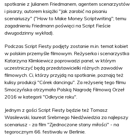
spotkanie z Julianem Friedmanem, agentem scenarzystów
i pisarzy, autorem książki "Jak zarobić na pisaniu
scenariuszy" ("How to Make Money Scriptwriting"; temu
zagadnieniu Friedmann poświęci na Script Fieście
dwugodzinny wykład).
Podczas Script Fiesty podjęty zostanie m.in. temat kobiet
w polskim przemyśle filmowym. Reżyserka i scenarzystka
Katarzyna Klimkiewicz poprowadzi panel, w którym
uczestniczyć będą przedstawicielki różnych zawodów
filmowych. Ci, którzy przyjdą na spotkanie, poznają też
kulisy produkcji "Córek dancingu". Za reżyserię tego filmu
Smoczyńska otrzymała Polską Nagrodę Filmową Orzeł
2016 w kategorii "Odkrycie roku".
Jednym z gości Script Fiesty będzie też Tomasz
Wasilewski, laureat Srebrnego Niedźwiedzia za najlepszy
scenariusz - za film "Zjednoczone stany miłości" - na
tegorocznym 66. festiwalu w Berlinie.