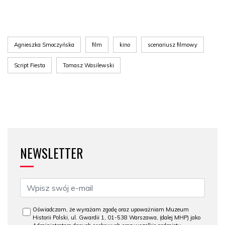
Agnieszka Smoczyńska
film
kino
scenariusz filmowy
Script Fiesta
Tomasz Wasilewski
NEWSLETTER
Oświadczam, że wyrażam zgodę oraz upoważniam Muzeum
Historii Polski, ul. Gwardii 1, 01-538 Warszawa, (dalej MHP) jako