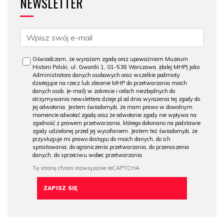
NEWSLETTER
Oświadczam, że wyrażam zgodę oraz upoważniam Muzeum
Historii Polski, ul. Gwardii 1, 01-538 Warszawa, (dalej MHP) jako
Administratora danych osobowych oraz wszelkie podmioty
działające na rzecz lub zlecenie MHP do przetwarzania moich
danych osob. (e-mail) w zakresie i celach niezbędnych do
otrzymywania newslettera dzieje.pl od dnia wyrażenia tej zgody do
jej odwołania. Jestem świadomy/a, że mam prawo w dowolnym
momencie odwołać zgodę oraz że odwołanie zgody nie wpływa na
zgodność z prawem przetwarzania, którego dokonano na podstawie
zgody udzielonej przed jej wycofaniem. Jestem też świadomy/a, że
przysługuje mi prawo dostępu do moich danych, do ich
sprostowania, do ograniczenia przetwarzania, do przenoszenia
danych, do sprzeciwu wobec przetwarzania.