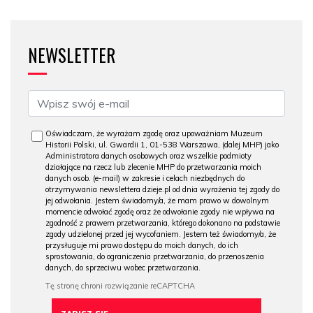
NEWSLETTER
Oświadczam, że wyrażam zgodę oraz upoważniam Muzeum
Historii Polski, ul. Gwardii 1, 01-538 Warszawa, (dalej MHP) jako
Administratora danych osobowych oraz wszelkie podmioty
działające na rzecz lub zlecenie MHP do przetwarzania moich
danych osob. (e-mail) w zakresie i celach niezbędnych do
otrzymywania newslettera dzieje.pl od dnia wyrażenia tej zgody do
jej odwołania. Jestem świadomy/a, że mam prawo w dowolnym
momencie odwołać zgodę oraz że odwołanie zgody nie wpływa na
zgodność z prawem przetwarzania, którego dokonano na podstawie
zgody udzielonej przed jej wycofaniem. Jestem też świadomy/a, że
przysługuje mi prawo dostępu do moich danych, do ich
sprostowania, do ograniczenia przetwarzania, do przenoszenia
danych, do sprzeciwu wobec przetwarzania.