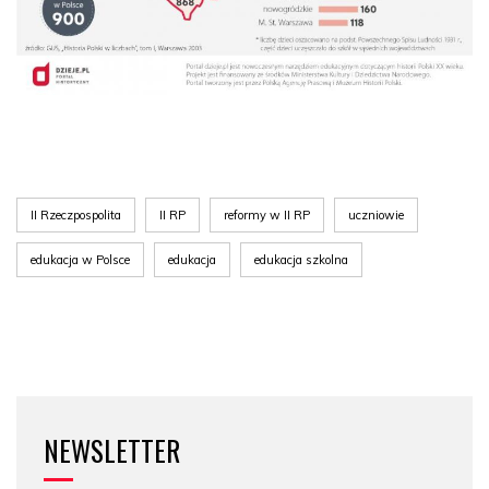
II Rzeczpospolita
II RP
reformy w II RP
uczniowie
edukacja w Polsce
edukacja
edukacja szkolna
NEWSLETTER