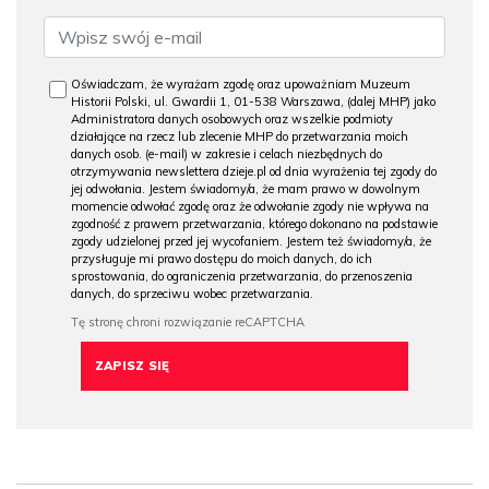
Oświadczam, że wyrażam zgodę oraz upoważniam Muzeum
Historii Polski, ul. Gwardii 1, 01-538 Warszawa, (dalej MHP) jako
Administratora danych osobowych oraz wszelkie podmioty
działające na rzecz lub zlecenie MHP do przetwarzania moich
danych osob. (e-mail) w zakresie i celach niezbędnych do
otrzymywania newslettera dzieje.pl od dnia wyrażenia tej zgody do
jej odwołania. Jestem świadomy/a, że mam prawo w dowolnym
momencie odwołać zgodę oraz że odwołanie zgody nie wpływa na
zgodność z prawem przetwarzania, którego dokonano na podstawie
zgody udzielonej przed jej wycofaniem. Jestem też świadomy/a, że
przysługuje mi prawo dostępu do moich danych, do ich
sprostowania, do ograniczenia przetwarzania, do przenoszenia
danych, do sprzeciwu wobec przetwarzania.