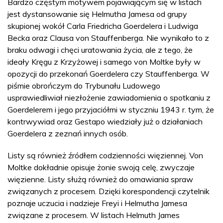
Bardzo częstym motywem pojawiającym się w listach
jest dystansowanie się Helmutha Jamesa od grupy
skupionej wokół Carla Friedricha Goerdelera i Ludwiga
Becka oraz Clausa von Stauffenberga. Nie wynikało to z
braku odwagi i chęci uratowania życia, ale z tego, że
ideały Kręgu z Krzyżowej i samego von Moltke były w
opozycji do przekonań Goerdelera czy Stauffenberga. W
piśmie obrończym do Trybunału Ludowego
usprawiedliwiał niezłożenie zawiadomienia o spotkaniu z
Goerdelerem i jego przyjaciółmi w styczniu 1943 r. tym, że
kontrwywiad oraz Gestapo wiedziały już o działaniach
Goerdelera z zeznań innych osób.
Listy są również źródłem codzienności więziennej. Von
Moltke dokładnie opisuje żonie swoją celę, zwyczaje
więzienne. Listy służą również do omawiania spraw
związanych z procesem. Dzięki korespondencji czytelnik
poznaje uczucia i nadzieje Freyi i Helmutha Jamesa
związane z procesem. W listach Helmuth James