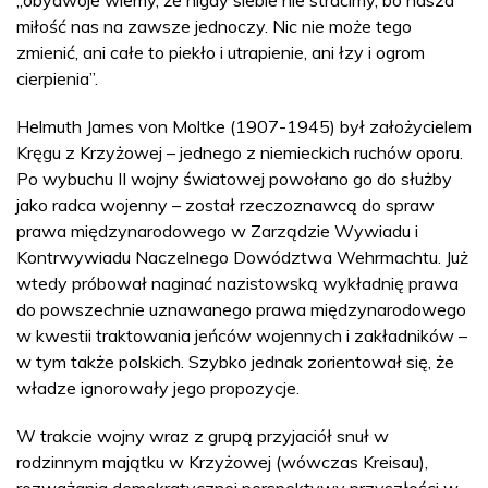
„obydwoje wiemy, że nigdy siebie nie stracimy, bo nasza
miłość nas na zawsze jednoczy. Nic nie może tego
zmienić, ani całe to piekło i utrapienie, ani łzy i ogrom
cierpienia”.
Helmuth James von Moltke (1907-1945) był założycielem
Kręgu z Krzyżowej – jednego z niemieckich ruchów oporu.
Po wybuchu II wojny światowej powołano go do służby
jako radca wojenny – został rzeczoznawcą do spraw
prawa międzynarodowego w Zarządzie Wywiadu i
Kontrwywiadu Naczelnego Dowództwa Wehrmachtu. Już
wtedy próbował naginać nazistowską wykładnię prawa
do powszechnie uznawanego prawa międzynarodowego
w kwestii traktowania jeńców wojennych i zakładników –
w tym także polskich. Szybko jednak zorientował się, że
władze ignorowały jego propozycje.
W trakcie wojny wraz z grupą przyjaciół snuł w
rodzinnym majątku w Krzyżowej (wówczas Kreisau),