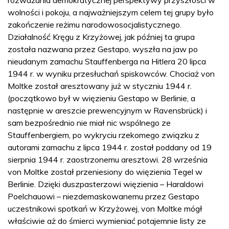
rozważania demokratycznej perspektywy przyszłości w
wolności i pokoju, a najważniejszym celem tej grupy było
zakończenie reżimu narodowosocjalistycznego.
Działalność Kręgu z Krzyżowej, jak później ta grupa
została nazwana przez Gestapo, wyszła na jaw po
nieudanym zamachu Stauffenberga na Hitlera 20 lipca
1944 r. w wyniku przesłuchań spiskowców. Chociaż von
Moltke został aresztowany już w styczniu 1944 r.
(początkowo był w więzieniu Gestapo w Berlinie, a
następnie w areszcie prewencyjnym w Ravensbrück) i
sam bezpośrednio nie miał nic wspólnego ze
Stauffenbergiem, po wykryciu rzekomego związku z
autorami zamachu z lipca 1944 r. został poddany od 19
sierpnia 1944 r. zaostrzonemu aresztowi. 28 września
von Moltke został przeniesiony do więzienia Tegel w
Berlinie. Dzięki duszpasterzowi więzienia – Haraldowi
Poelchauowi – niezdemaskowanemu przez Gestapo
uczestnikowi spotkań w Krzyżowej, von Moltke mógł
właściwie aż do śmierci wymieniać potajemnie listy ze