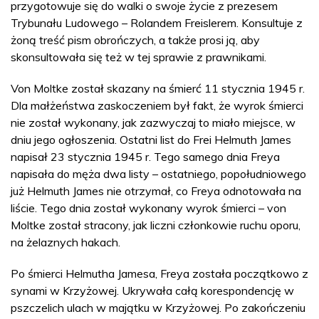
przygotowuje się do walki o swoje życie z prezesem
Trybunału Ludowego – Rolandem Freislerem. Konsultuje z
żoną treść pism obrończych, a także prosi ją, aby
skonsultowała się też w tej sprawie z prawnikami.
Von Moltke został skazany na śmierć 11 stycznia 1945 r.
Dla małżeństwa zaskoczeniem był fakt, że wyrok śmierci
nie został wykonany, jak zazwyczaj to miało miejsce, w
dniu jego ogłoszenia. Ostatni list do Frei Helmuth James
napisał 23 stycznia 1945 r. Tego samego dnia Freya
napisała do męża dwa listy – ostatniego, popołudniowego
już Helmuth James nie otrzymał, co Freya odnotowała na
liście. Tego dnia został wykonany wyrok śmierci – von
Moltke został stracony, jak liczni członkowie ruchu oporu,
na żelaznych hakach.
Po śmierci Helmutha Jamesa, Freya została początkowo z
synami w Krzyżowej. Ukrywała całą korespondencję w
pszczelich ulach w majątku w Krzyżowej. Po zakończeniu