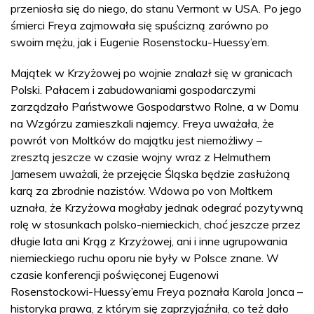
przeniosła się do niego, do stanu Vermont w USA. Po jego
śmierci Freya zajmowała się spuścizną zarówno po
swoim mężu, jak i Eugenie Rosenstocku-Huessy’em.
Majątek w Krzyżowej po wojnie znalazł się w granicach
Polski. Pałacem i zabudowaniami gospodarczymi
zarządzało Państwowe Gospodarstwo Rolne, a w Domu
na Wzgórzu zamieszkali najemcy. Freya uważała, że
powrót von Moltków do majątku jest niemożliwy –
zresztą jeszcze w czasie wojny wraz z Helmuthem
Jamesem uważali, że przejęcie Śląska będzie zasłużoną
karą za zbrodnie nazistów. Wdowa po von Moltkem
uznała, że Krzyżowa mogłaby jednak odegrać pozytywną
rolę w stosunkach polsko-niemieckich, choć jeszcze przez
długie lata ani Krąg z Krzyżowej, ani i inne ugrupowania
niemieckiego ruchu oporu nie były w Polsce znane. W
czasie konferencji poświęconej Eugenowi
Rosenstockowi-Huessy’emu Freya poznała Karola Jonca –
historyka prawa, z którym się zaprzyjaźniła, co też dało