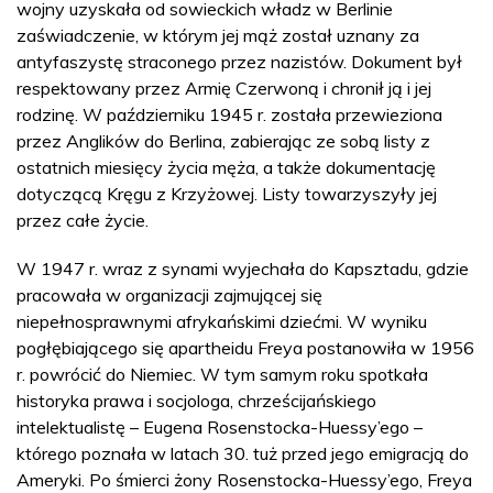
wojny uzyskała od sowieckich władz w Berlinie
zaświadczenie, w którym jej mąż został uznany za
antyfaszystę straconego przez nazistów. Dokument był
respektowany przez Armię Czerwoną i chronił ją i jej
rodzinę. W październiku 1945 r. została przewieziona
przez Anglików do Berlina, zabierając ze sobą listy z
ostatnich miesięcy życia męża, a także dokumentację
dotyczącą Kręgu z Krzyżowej. Listy towarzyszyły jej
przez całe życie.
W 1947 r. wraz z synami wyjechała do Kapsztadu, gdzie
pracowała w organizacji zajmującej się
niepełnosprawnymi afrykańskimi dziećmi. W wyniku
pogłębiającego się apartheidu Freya postanowiła w 1956
r. powrócić do Niemiec. W tym samym roku spotkała
historyka prawa i socjologa, chrześcijańskiego
intelektualistę – Eugena Rosenstocka-Huessy’ego –
którego poznała w latach 30. tuż przed jego emigracją do
Ameryki. Po śmierci żony Rosenstocka-Huessy’ego, Freya