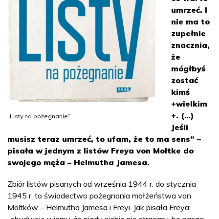
umrzeć. I
nie ma to
zupełnie
znacznia,
że
mógłbyś
zostać
kimś
+wielkim
+. (…)
„Listy na pożegnanie”
Jeśli
musisz teraz umrzeć, to ufam, że to ma sens” –
pisała w jednym z listów Freya von Moltke do
swojego męża – Helmutha Jamesa.
Zbiór listów pisanych od września 1944 r. do stycznia
1945 r. to świadectwo pożegnania małżeństwa von
Moltków – Helmutha Jamesa i Freyi. Jak pisała Freya: