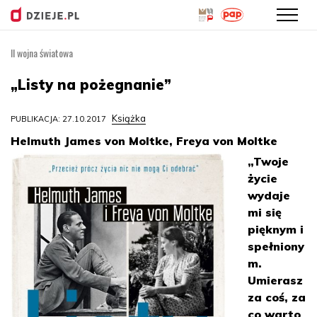
II wojna światowa
Przejdź
do
„Listy na pożegnanie”
treści
Książka
PUBLIKACJA: 27.10.2017
Helmuth James von Moltke, Freya von Moltke
„Twoje
życie
wydaje
mi się
pięknym i
spełniony
m.
Umierasz
za coś, za
co warto