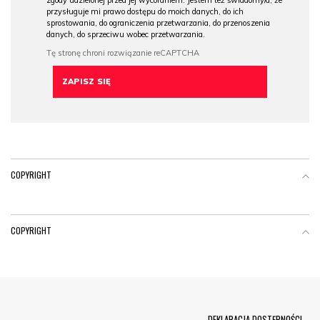
zgody udzielonej przed jej wycofaniem. Jestem też świadomy/a, że
przysługuje mi prawo dostępu do moich danych, do ich
sprostowania, do ograniczenia przetwarzania, do przenoszenia
danych, do sprzeciwu wobec przetwarzania.
COPYRIGHT
COPYRIGHT
Menu Footer
DEKLARACJA DOSTĘPNOŚCI