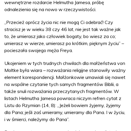
wewnętrzne rozdarcie Helmutha Jamesa, próbę
odnalezienia się na nowo w rzeczywistości.
„Przecież oprócz życia nic nie mogą Ci odebrać! Czy
stracisz je w wieku 38 czy 46 lat, nie jest tak ważne jak
to, że umierasz jako człowiek bogaty, bo wiesz za co;
umierasz w wierze, umierasz po krótkim, pięknym życiu” –
pocieszała swojego męża Freya.
Ukojeniem w tych trudnych chwilach dla małżeństwa von
Moltke była wiara – rozważania religijne stanowiły ważny
element korespondencji. Małżonkowie umawiali się nawet
na wspólne czytanie tych samych fragmentów Biblii, a
także snuli rozważania przeczytanych fragmentów. W
listach Helmutha Jamesa powraca niczym refren cytat z
Listu do Rzymian (14, 8): „Jeżeli bowiem żyjemy, żyjemy
dla Pana; jeśli zaś umieramy, umieramy dla Pana. I w życiu,
i w śmierci, należymy do Pana”.