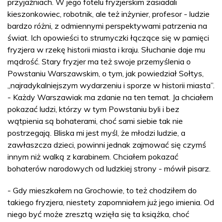
przyjaźniach. W jego fotelu fryzjerskim zasiadali
kieszonkowiec, robotnik, ale też inżynier, profesor - ludzie
bardzo różni, z odmiennymi perspektywami patrzenia na
świat. Ich opowieści to strumyczki łączące się w pamięci
fryzjera w rzekę historii miasta i kraju. Słuchanie daje mu
mądrość. Stary fryzjer ma też swoje przemyślenia o
Powstaniu Warszawskim, o tym, jak powiedział Sołtys,
„najradykalniejszym wydarzeniu i sporze w historii miasta”.
- Każdy Warszawiak ma zdanie na ten temat. Ja chciałem
pokazać ludzi, którzy w tym Powstaniu byli i bez
wątpienia są bohaterami, choć sami siebie tak nie
postrzegają. Bliska mi jest myśl, że młodzi ludzie, a
zawłaszcza dzieci, powinni jednak zajmować się czymś
innym niż walką z karabinem. Chciałem pokazać
bohaterów narodowych od ludzkiej strony - mówił pisarz.
- Gdy mieszkałem na Grochowie, to też chodziłem do
takiego fryzjera, niestety zapomniałem już jego imienia. Od
niego być może zresztą wzięła się ta książka, choć