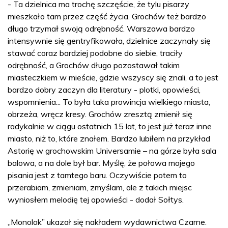
- Ta dzielnica ma trochę szczęście, że tylu pisarzy
mieszkało tam przez część życia. Grochów też bardzo
długo trzymał swoją odrębność. Warszawa bardzo
intensywnie się gentryfikowała, dzielnice zaczynały się
stawać coraz bardziej podobne do siebie, traciły
odrębność, a Grochów długo pozostawał takim
miasteczkiem w mieście, gdzie wszyscy się znali, a to jest
bardzo dobry zaczyn dla literatury - plotki, opowieści,
wspomnienia... To była taka prowincja wielkiego miasta,
obrzeża, wręcz kresy. Grochów zresztą zmienił się
radykalnie w ciągu ostatnich 15 lat, to jest już teraz inne
miasto, niż to, które znałem. Bardzo lubiłem na przykład
Astorię w grochowskim Universamie – na górze była sala
balowa, a na dole był bar. Myślę, że połowa mojego
pisania jest z tamtego baru. Oczywiście potem to
przerabiam, zmieniam, zmyślam, ale z takich miejsc
wyniosłem melodię tej opowieści - dodał Sołtys.
„Monolok” ukazał się nakładem wydawnictwa Czarne.