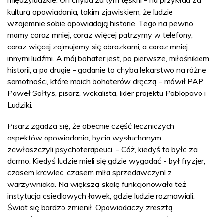
międzyludzkie. On chyba za tym tęskni - na przykład za
kulturą opowiadania, takim zjawiskiem, że ludzie
wzajemnie sobie opowiadają historie. Tego na pewno
mamy coraz mniej, coraz więcej patrzymy w telefony,
coraz więcej zajmujemy się obrazkami, a coraz mniej
innymi ludźmi. A mój bohater jest, po pierwsze, miłośnikiem
historii, a po drugie - gadanie to chyba lekarstwo na różne
samotności, które moich bohaterów dręczą - mówił PAP
Paweł Sołtys, pisarz, wokalista, lider projektu Pablopavo i
Ludziki.
Pisarz zgadza się, że obecnie część leczniczych
aspektów opowiadania, bycia wysłuchanym,
zawłaszczyli psychoterapeuci. - Cóż, kiedyś to było za
darmo. Kiedyś ludzie mieli się gdzie wygadać - był fryzjer,
czasem krawiec, czasem miła sprzedawczyni z
warzywniaka. Na większą skalę funkcjonowała też
instytucja osiedlowych ławek, gdzie ludzie rozmawiali.
Świat się bardzo zmienił. Opowiadaczy zresztą