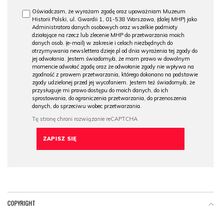
Oświadczam, że wyrażam zgodę oraz upoważniam Muzeum
Historii Polski, ul. Gwardii 1, 01-538 Warszawa, (dalej MHP) jako
Administratora danych osobowych oraz wszelkie podmioty
działające na rzecz lub zlecenie MHP do przetwarzania moich
danych osob. (e-mail) w zakresie i celach niezbędnych do
otrzymywania newslettera dzieje.pl od dnia wyrażenia tej zgody do
jej odwołania. Jestem świadomy/a, że mam prawo w dowolnym
momencie odwołać zgodę oraz że odwołanie zgody nie wpływa na
zgodność z prawem przetwarzania, którego dokonano na podstawie
zgody udzielonej przed jej wycofaniem. Jestem też świadomy/a, że
przysługuje mi prawo dostępu do moich danych, do ich
sprostowania, do ograniczenia przetwarzania, do przenoszenia
danych, do sprzeciwu wobec przetwarzania.
COPYRIGHT