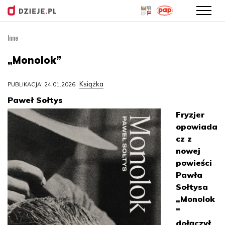
Inne
Przejdź
do
„Monolok”
treści
Książka
PUBLIKACJA: 24.01.2026
Paweł Sołtys
Fryzjer
opowiada
cz z
nowej
powieści
Pawła
Sołtysa
„Monolok
”
dołączył