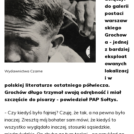
do galerii
postaci
warszaw
skiego
Grochow
a - jednej
z bardziej
eksploat
owanych
lokalizacj
Wydawnictwa Czarne
i w
polskiej literaturze ostatniego półwiecza.
Grochów długo trzymał swoją odrębność i miał
szczęście do pisarzy - powiedział PAP Sołtys.
- Czy kiedyś było fajniej? Czuję, że tak, a na pewno było
inaczej. Zresztą mój bohater sam mówi, że kiedyś to
wszystko wyglądało inaczej, stosunki sąsiedzkie,