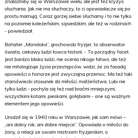
znalazłoby się w Warszawie wielu, ale jest też kryzys
słuchania. Jak nie ma słuchaczy, to ci opowiadacze się po
prostu marnują. Coraz gorzej siebie słuchamy i to nie tylko
na poziomie koleżeńskim, sąsiedzkim, ale też w rodzinach
- powiedział.
Bohater „Monoloka”, grochowski fryzjer, to obserwator
świata, ciekawy ludzi łowca historii. - To porządny facet.
Jest bardzo blisko ludzi, nie ocenia nikogo łatwo, ale też
nie mitologizuje życia przestępców, widzi, że za fasadą
opowieści o honorze jest zwyczajna przemoc. Ma też taki
staroświecki stosunek do miłości, małżeństwa. Lubi nie
tylko ludzi - pochyla się też nad braćmi mniejszymi,
wszystkimi kotami, pieskami, gołębiami - one są ważnym
elementem jego opowieści.
Urodził się w 1940 roku w Warszawie, jak sam mówi –
„ani dobry rok, ani dobre miejsce”. Opowiada o miłości do
żony, o relacji ze swoim mistrzem fryzjerskim, o