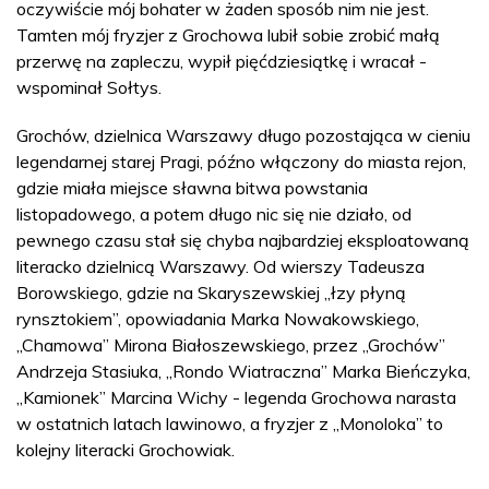
oczywiście mój bohater w żaden sposób nim nie jest.
Tamten mój fryzjer z Grochowa lubił sobie zrobić małą
przerwę na zapleczu, wypił pięćdziesiątkę i wracał -
wspominał Sołtys.
Grochów, dzielnica Warszawy długo pozostająca w cieniu
legendarnej starej Pragi, późno włączony do miasta rejon,
gdzie miała miejsce sławna bitwa powstania
listopadowego, a potem długo nic się nie działo, od
pewnego czasu stał się chyba najbardziej eksploatowaną
literacko dzielnicą Warszawy. Od wierszy Tadeusza
Borowskiego, gdzie na Skaryszewskiej „łzy płyną
rynsztokiem”, opowiadania Marka Nowakowskiego,
„Chamowa” Mirona Białoszewskiego, przez „Grochów”
Andrzeja Stasiuka, „Rondo Wiatraczna” Marka Bieńczyka,
„Kamionek” Marcina Wichy - legenda Grochowa narasta
w ostatnich latach lawinowo, a fryzjer z „Monoloka” to
kolejny literacki Grochowiak.