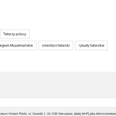
Tatarzy polscy
legium Muzułmańskie
cmentarz tatarski
rytuały tatarskie
m Historii Polski, ul. Gwardii 1, 01-538 Warszawa, (dalej MHP) jako Administratora