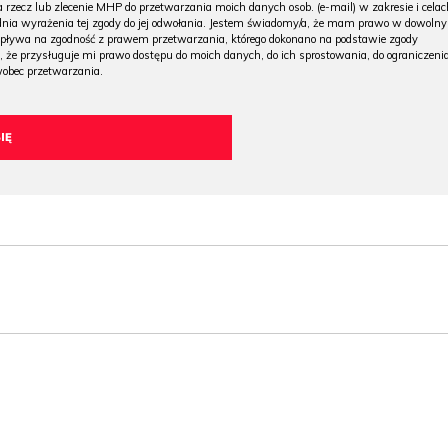
 rzecz lub zlecenie MHP do przetwarzania moich danych osob. (e-mail) w zakresie i celac
 dnia wyrażenia tej zgody do jej odwołania. Jestem świadomy/a, że mam prawo w dowoln
wpływa na zgodność z prawem przetwarzania, którego dokonano na podstawie zgody
, że przysługuje mi prawo dostępu do moich danych, do ich sprostowania, do ograniczeni
wobec przetwarzania.