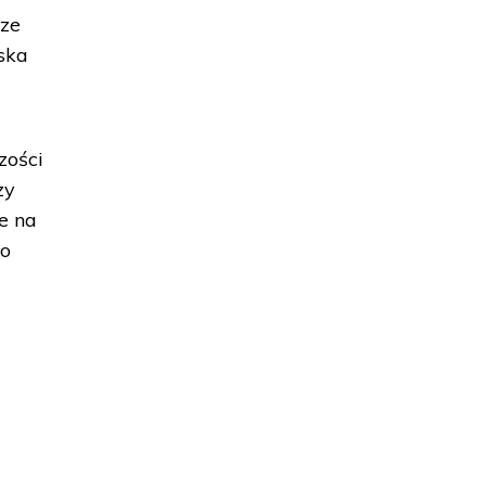
 ze
iska
zości
zy
e na
ło