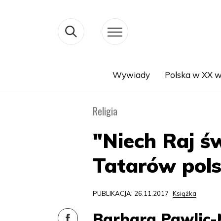
Wywiady
Polska w XX w
Search
Religia
"Niech Raj św
Tatarów pols
PUBLIKACJA: 26.11.2017
Książka
Barbara Pawlic-