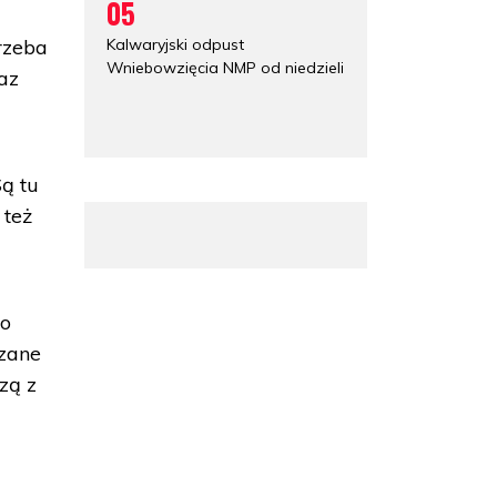
05
Kalwaryjski odpust
rzeba
Wniebowzięcia NMP od niedzieli
raz
ą tu
 też
to
ązane
zą z