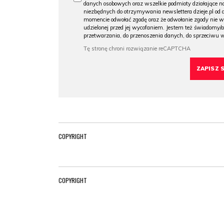
danych osobowych oraz wszelkie podmioty działające na
niezbędnych do otrzymywania newslettera dzieje.pl od
momencie odwołać zgodę oraz że odwołanie zgody nie 
udzielonej przed jej wycofaniem. Jestem też świadomy/a
przetwarzania, do przenoszenia danych, do sprzeciwu 
COPYRIGHT
COPYRIGHT