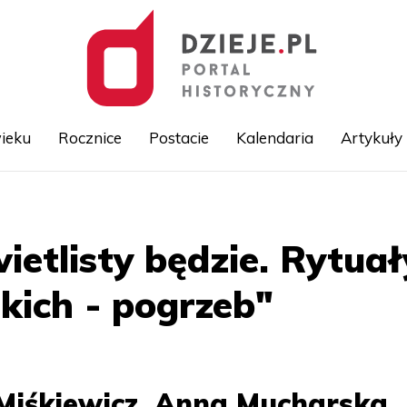
ieku
Rocznice
Postacie
Kalendaria
Artykuły
Przejdź
do
treści
ietlisty będzie. Rytuał
kich - pogrzeb"
Miśkiewicz, Anna Mucharska,