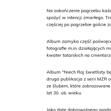
Na zakończenie pogrzebu każdy
spożyć w intencji zmarłego. Tr
częściej po pogrzebie goście z
Album zamyka część poświęcon
fotografie m.in. działających 
kwater tatarskich na cmentar
Album "Niech Raj świetlisty bę
druga publikacja z serii MZR o
ze ślubem, które zobrazowane s
lat 30. ub. wieku.
Jako datę dobrowolnego osadn