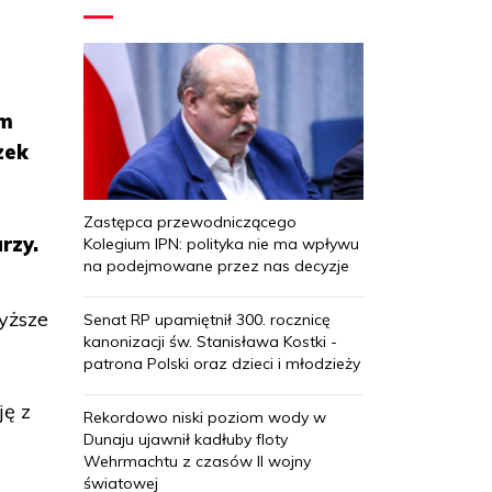
em
zek
Zastępca przewodniczącego
rzy.
Kolegium IPN: polityka nie ma wpływu
na podejmowane przez nas decyzje
yższe
Senat RP upamiętnił 300. rocznicę
kanonizacji św. Stanisława Kostki -
patrona Polski oraz dzieci i młodzieży
ję z
Rekordowo niski poziom wody w
Dunaju ujawnił kadłuby floty
Wehrmachtu z czasów II wojny
światowej