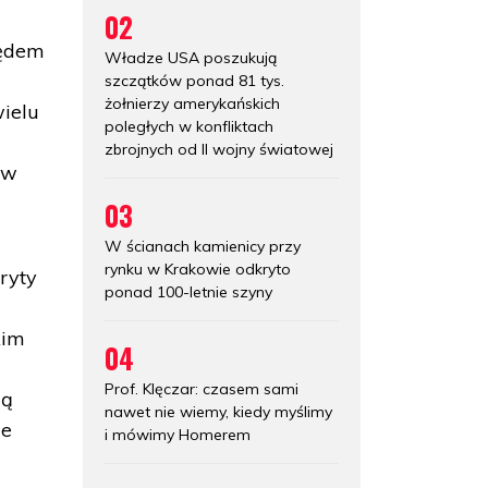
02
zędem
Władze USA poszukują
szczątków ponad 81 tys.
żołnierzy amerykańskich
wielu
poległych w konfliktach
zbrojnych od II wojny światowej
(w
03
W ścianach kamienicy przy
rynku w Krakowie odkryto
ryty
ponad 100-letnie szyny
kim
04
Prof. Klęczar: czasem sami
zą
nawet nie wiemy, kiedy myślimy
je
i mówimy Homerem