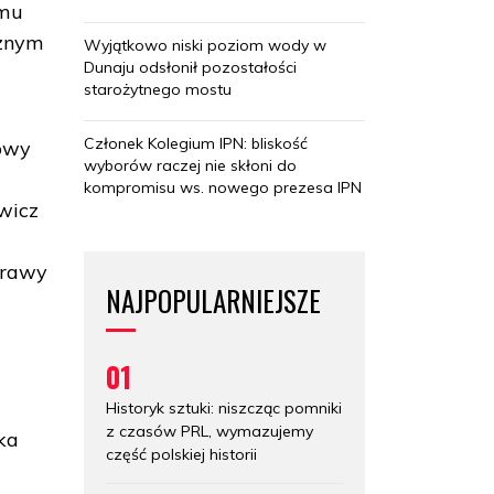
umu
cznym
Wyjątkowo niski poziom wody w
Dunaju odsłonił pozostałości
starożytnego mostu
Członek Kolegium IPN: bliskość
owy
wyborów raczej nie skłoni do
kompromisu ws. nowego prezesa IPN
wicz
trawy
NAJPOPULARNIEJSZE
01
W
Historyk sztuki: niszcząc pomniki
z czasów PRL, wymazujemy
ka
część polskiej historii