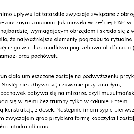
mimo upływu lat tatarskie zwyczaje związane z obr
nieznacznym zmianom. Jak mówiła wcześniej PAP, w
st najbardziej wymagającym obrzędem i składa się z 
ła, że najważniejsze elementy pogrzebu to rytualne
nięcie go w całun, modlitwa pogrzebowa al-dżenaza 
namaz) oraz pochówek.
łun ciało umieszczone zostaje na podwyższeniu przyk
Następnie odbywa się czuwanie przy zmarłym,
pochówek odbywa się na mizarze, czyli muzułmańs
ada się w ziemi bez trumny, tylko w całunie. Potem
cą konstrukcję z desek. Następnie imam sypie pierws
kim zwyczajem grób przybiera formę kopczyka i zosta
iła autorka albumu.