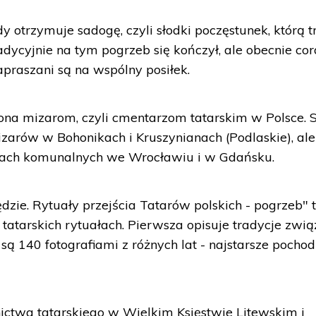
 otrzymuje sadogę, czyli słodki poczęstunek, którą t
adycyjnie na tym pogrzeb się kończył, ale obecnie co
apraszani są na wspólny posiłek.
a mizarom, czyli cmentarzom tatarskim w Polsce. S
mizarów w Bohonikach i Kruszynianach (Podlaskie), ale
zach komunalnych we Wrocławiu i w Gdańsku.
dzie. Rytuały przejścia Tatarów polskich - pogrzeb" 
 tatarskich rytuałach. Pierwsza opisuje tradycje zwi
ą 140 fotografiami z różnych lat - najstarsze pochod
ictwa tatarskiego w Wielkim Księstwie Litewskim i