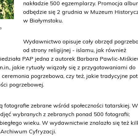
nakładzie 500 egzemplarzy. Promocja alb
odbędzie się 2 grudnia w Muzeum History
w Białymstoku.
a
Wydawnictwo opisuje cały obrzęd pogrzeb
od strony religijnej - islamu, jak również
iedziała PAP jedna z autorek Barbara Pawlic-Miśkie
in., jakie rytuały wiązały się z przygotowaniami do
a ceremonia pogrzebowa, czy też, jakie tradycyjne po
ści pogrzebowej.
fotografie zebrane wśród społeczności tatarskiej. 
zdjęć wybranych z zebranych ponad 500 fotografii;
ubiegłego wieku. W wydawnictwie znalazło się też kil
Archiwum Cyfryzacji.