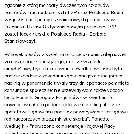
zgodnie z którą mandaty ówczesnych członków
zarządów i rad nadzorczych TVP oraz Polskiego Radia
wygasły dzień po ogłoszeniu nowych przepisów w
Dzienniku Ustaw. 8 stycznia nowym prezesem TVP
został Jacek Kurski, a Polskiego Radia - Barbara
Stanisławczyk.
Wniosek posłów z kwietnia br. chce uznania całej noweli
za niezgodną z konstytucją, m.in. ze względu
niewłaściwy tryb procedowania. Według wniosku była
ona niezgodnie z zasadami zgłoszona jako pilna (prace
nad nią w parlamencie trwały trzy dni); ponadto pominięto
konsultacje społeczne; nie przewidywała także vacatio
legis. Poseł N Grzegorz Furgo mówił w kwietniu, że
nowela "w całości podporządkowała media publiczne
aparatowi rządowemu poprzez powoływanie zarządów i
rad nadzorczych przez ministra skarbu". Ponadto -
według N - "naruszono kompetencje Krajowej Rady
Radiofonii i Telewizji w zakresie wprowadzonych zmian,