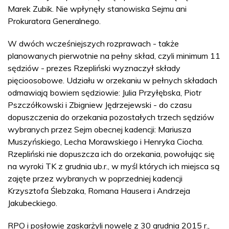
Marek Zubik. Nie wpłynęły stanowiska Sejmu ani
Prokuratora Generalnego.
W dwóch wcześniejszych rozprawach - także
planowanych pierwotnie na pełny skład, czyli minimum 11
sędziów - prezes Rzepliński wyznaczył składy
pięcioosobowe. Udziału w orzekaniu w pełnych składach
odmawiają bowiem sędziowie: Julia Przyłębska, Piotr
Pszczółkowski i Zbigniew Jędrzejewski - do czasu
dopuszczenia do orzekania pozostałych trzech sędziów
wybranych przez Sejm obecnej kadencji: Mariusza
Muszyńskiego, Lecha Morawskiego i Henryka Ciocha.
Rzepliński nie dopuszcza ich do orzekania, powołując się
na wyroki TK z grudnia ub.r., w myśl których ich miejsca są
zajęte przez wybranych w poprzedniej kadencji
Krzysztofa Ślebzaka, Romana Hausera i Andrzeja
Jakubeckiego.
RPO i posłowie zaskarżyli nowelę z 30 grudnia 2015 r.,