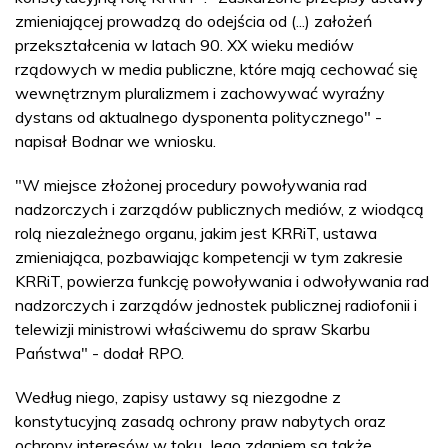
zmieniającej prowadzą do odejścia od (...) założeń
przekształcenia w latach 90. XX wieku mediów
rządowych w media publiczne, które mają cechować się
wewnętrznym pluralizmem i zachowywać wyraźny
dystans od aktualnego dysponenta politycznego" -
napisał Bodnar we wniosku.
"W miejsce złożonej procedury powoływania rad
nadzorczych i zarządów publicznych mediów, z wiodącą
rolą niezależnego organu, jakim jest KRRiT, ustawa
zmieniająca, pozbawiając kompetencji w tym zakresie
KRRiT, powierza funkcję powoływania i odwoływania rad
nadzorczych i zarządów jednostek publicznej radiofonii i
telewizji ministrowi właściwemu do spraw Skarbu
Państwa" - dodał RPO.
Według niego, zapisy ustawy są niezgodne z
konstytucyjną zasadą ochrony praw nabytych oraz
ochrony interesów w toku. Jego zdaniem są także