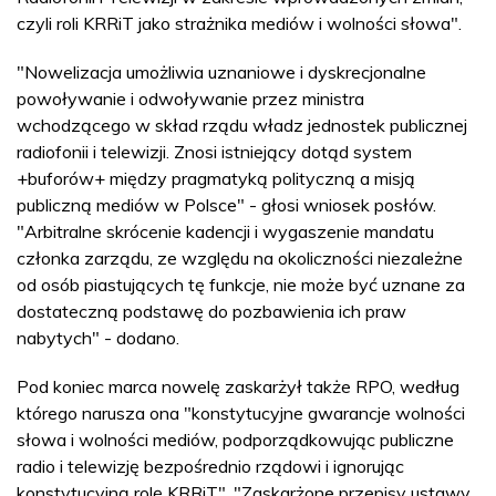
czyli roli KRRiT jako strażnika mediów i wolności słowa".
"Nowelizacja umożliwia uznaniowe i dyskrecjonalne
powoływanie i odwoływanie przez ministra
wchodzącego w skład rządu władz jednostek publicznej
radiofonii i telewizji. Znosi istniejący dotąd system
+buforów+ między pragmatyką polityczną a misją
publiczną mediów w Polsce" - głosi wniosek posłów.
"Arbitralne skrócenie kadencji i wygaszenie mandatu
członka zarządu, ze względu na okoliczności niezależne
od osób piastujących tę funkcje, nie może być uznane za
dostateczną podstawę do pozbawienia ich praw
nabytych" - dodano.
Pod koniec marca nowelę zaskarżył także RPO, według
którego narusza ona "konstytucyjne gwarancje wolności
słowa i wolności mediów, podporządkowując publiczne
radio i telewizję bezpośrednio rządowi i ignorując
konstytucyjną rolę KRRiT". "Zaskarżone przepisy ustawy