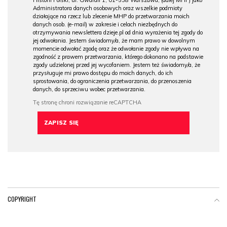
Historii Polski, ul. Gwardii 1, 01-538 Warszawa, (dalej MHP) jako
Administratora danych osobowych oraz wszelkie podmioty
działające na rzecz lub zlecenie MHP do przetwarzania moich
danych osob. (e-mail) w zakresie i celach niezbędnych do
otrzymywania newslettera dzieje.pl od dnia wyrażenia tej zgody do
jej odwołania. Jestem świadomy/a, że mam prawo w dowolnym
momencie odwołać zgodę oraz że odwołanie zgody nie wpływa na
zgodność z prawem przetwarzania, którego dokonano na podstawie
zgody udzielonej przed jej wycofaniem. Jestem też świadomy/a, że
przysługuje mi prawo dostępu do moich danych, do ich
sprostowania, do ograniczenia przetwarzania, do przenoszenia
danych, do sprzeciwu wobec przetwarzania.
COPYRIGHT