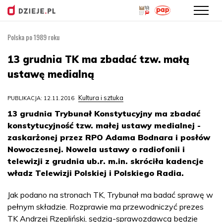
Polska po 1989 roku
Przejdź
do
13 grudnia TK ma zbadać tzw. małą
treści
ustawę medialną
Kultura i sztuka
PUBLIKACJA: 12.11.2016
13 grudnia Trybunał Konstytucyjny ma zbadać
konstytucyjność tzw. małej ustawy medialnej -
zaskarżonej przez RPO Adama Bodnara i posłów
Nowoczesnej. Nowela ustawy o radiofonii i
telewizji z grudnia ub.r. m.in. skróciła kadencje
władz Telewizji Polskiej i Polskiego Radia.
Jak podano na stronach TK, Trybunał ma badać sprawę w
pełnym składzie. Rozprawie ma przewodniczyć prezes
TK Andrzej Rzepliński, sędzią-sprawozdawcą będzie