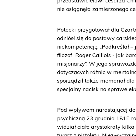
przedstawicielowi cesarza Chi
nie osiągnęła zamierzonego ce
Potocki przygotował dla Czart
odniósł się do postawy carskie
niekompetencję. „Podkreślał – j
filozof Roger Caillois - jak b
misjonarzy”. W jego sprawozd
dotyczących różnic w mentalno
sporządził także memoriał dla
specjalny nacisk na sprawę ekon
Pod wpływem narastającej de
psychiczną 23 grudnia 1815 rok
widział ciało arystokraty kilka
twarz z pistoletu. Niezwyczajn