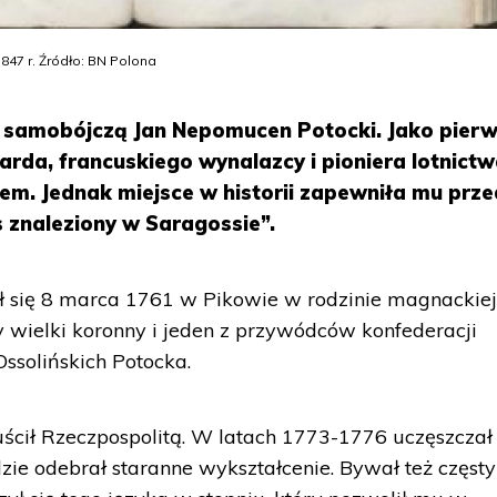
847 r. Źródło: BN Polona
ą samobójczą Jan Nepomucen Potocki. Jako pier
arda, francuskiego wynalazcy i pioniera lotnictw
em. Jednak miejsce w historii zapewniła mu prz
 znaleziony w Saragossie”.
ł się 8 marca 1761 w Pikowie w rodzinie magnackiej
zy wielki koronny i jeden z przywódców konfederacji
ssolińskich Potocka.
uścił Rzeczpospolitą. W latach 1773-1776 uczęszczał
dzie odebrał staranne wykształcenie. Bywał też częst