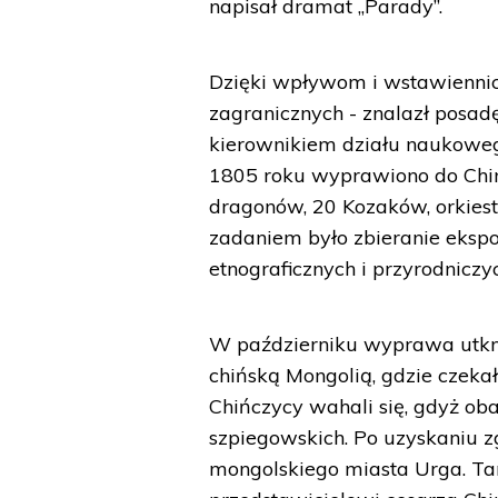
napisał dramat „Parady”.
Dzięki wpływom i wstawienni
zagranicznych - znalazł posa
kierownikiem działu naukowego
1805 roku wyprawiono do Chin.
dragonów, 20 Kozaków, orkies
zadaniem było zbieranie eksp
etnograficznych i przyrodniczy
W październiku wyprawa utknę
chińską Mongolią, gdzie czeka
Chińczycy wahali się, gdyż obaw
szpiegowskich. Po uzyskaniu z
mongolskiego miasta Urga. T