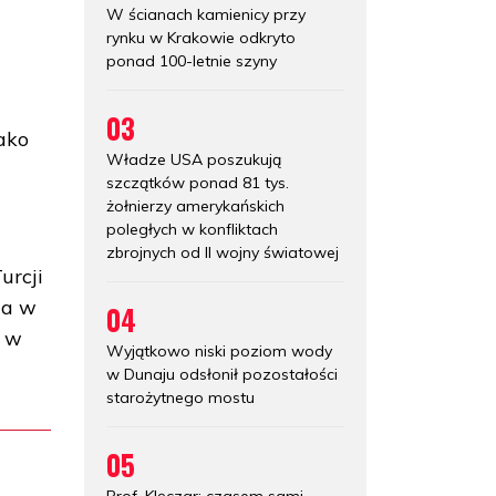
W ścianach kamienicy przy
rynku w Krakowie odkryto
ponad 100-letnie szyny
u
03
ako
Władze USA poszukują
szczątków ponad 81 tys.
żołnierzy amerykańskich
poległych w konfliktach
zbrojnych od II wojny światowej
urcji
 a w
04
a w
Wyjątkowo niski poziom wody
w Dunaju odsłonił pozostałości
starożytnego mostu
05
Prof. Klęczar: czasem sami