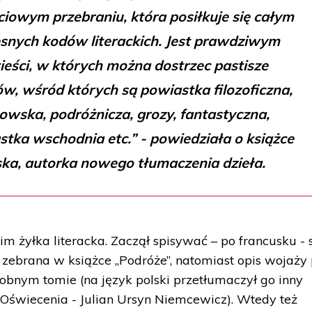
iowym przebraniu, która posiłkuje się całym
nych kodów literackich. Jest prawdziwym
eści, w których można dostrzec pastisze
w, wśród których są powiastka filozoficzna,
owska, podróżnicza, grozy, fantastyczna,
stka wschodnia etc.” - powiedziała o książce
a, autorka nowego tłumaczenia dzieła.
im żyłka literacka. Zaczął spisywać – po francusku -
ła zebrana w książce „Podróże”, natomiast opis wojaży
osobnym tomie (na język polski przetłumaczył go inny
o Oświecenia - Julian Ursyn Niemcewicz). Wtedy też