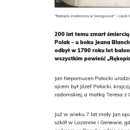
"Rękopis znaleziony w Saragossie" - Lipsk 1
200 lat temu zmarł śmierci
Polak – u boku Jeana Blanch
odbył w 1790 roku lot balon
wszystkim powieść „Rękopis
Jan Nepomucen Potocki urodzi
ojcem był Józef Potocki, krajc
radomskiej, a matką Teresa z O
Już w wieku 7 lat mały Jan op
szkół w Lozannie i Genewie, g