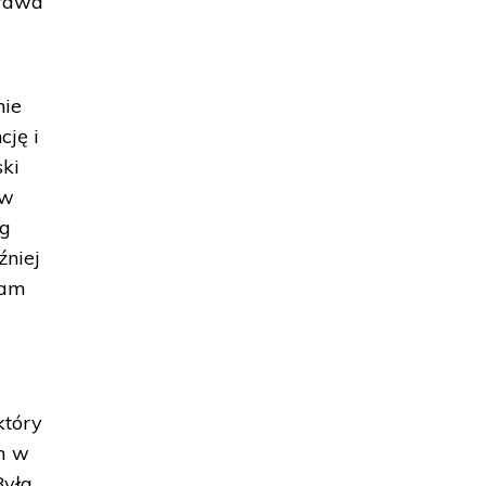
prawa
nie
cję i
ski
ów
ag
źniej
tam
który
em w
Była