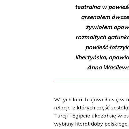
teatralna w powieśc
arsenałem ówczes
żywiołem opowi
rozmaitych gatunkó
powieść łotrzyk
libertyńska, opowia
Anna Wasilewsk
W tych latach ujawniła się w n
relacje, z których część zosta
Turcji i Egipcie ukazał się w 
wybitny literat doby polskieg