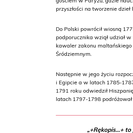
gościem w Paryżu, gdzie naucz
przyszłości na tworzenie dzieł l
Do Polski powrócił wiosną 1778
podporucznika wziął udział w 
kawaler zakonu maltańskiego 
Śródziemnym.
Następnie w jego życiu rozpocz
i Egipcie a w latach 1785-178
1791 roku odwiedził Hiszpanię
latach 1797-1798 podróżował 
„+Rękopis...+ t