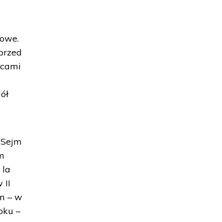
kowe.
 przed
ocami
ół
 Sejm
ym
 la
 II
am – w
roku –