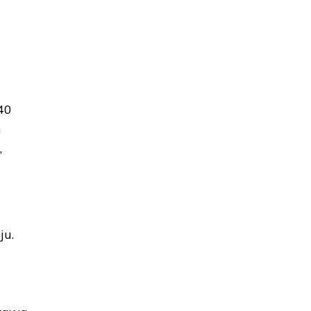
w
40
h
,
ju.