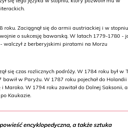
ył się tego języka w stopniu, który pozwolił mu w
iterackich.
 roku. Zaciągnął się do armii austriackiej i w stopni
wojnie o sukcesję bawarską. W latach 1779-1780 - j
- walczył z berberyjskimi piratami na Morzu
ął się czas rozlicznych podróży. W 1784 roku był w T
7 bawił w Paryżu. W 1787 roku pojechał do Holandii
 i Maroko. W 1794 roku zawitał do Dolnej Saksonii, 
po Kaukazie.
o powieść encyklopedyczna, a także sztuka