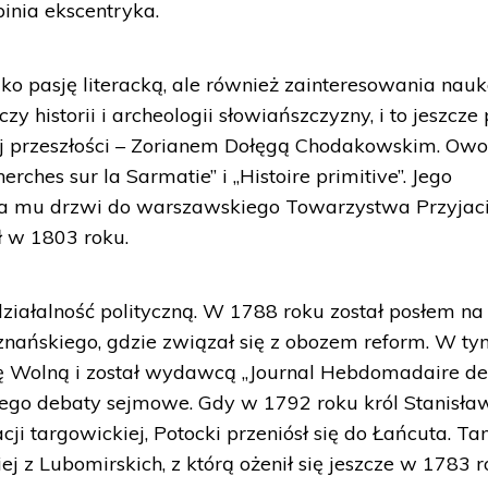
pinia ekscentryka.
lko pasję literacką, ale również zainteresowania nau
 historii i archeologii słowiańszczyzny, i to jeszcze
j przeszłości – Zorianem Dołęgą Chodakowskim. Ow
rches sur la Sarmatie” i „Histoire primitive”. Jego
ła mu drzwi do warszawskiego Towarzystwa Przyjaci
ł w 1803 roku.
iałalność polityczną. W 1788 roku został posłem na
znańskiego, gdzie związał się z obozem reform. W t
 Wolną i został wydawcą „Journal Hebdomadaire de
ącego debaty sejmowe. Gdy w 1792 roku król Stanisław
cji targowickiej, Potocki przeniósł się do Łańcuta. T
iej z Lubomirskich, z którą ożenił się jeszcze w 1783 