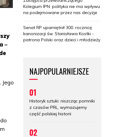
Zastępca przewodniczącego
Kolegium IPN: polityka nie ma wpływu
na podejmowane przez nas decyzje
Senat RP upamiętnił 300. rocznicę
kanonizacji św. Stanisława Kostki -
wszy
patrona Polski oraz dzieci i młodzieży
a –
ede
NAJPOPULARNIEJSZE
. Jego
01
Historyk sztuki: niszcząc pomniki
z czasów PRL, wymazujemy
część polskiej historii
 do
ym
02