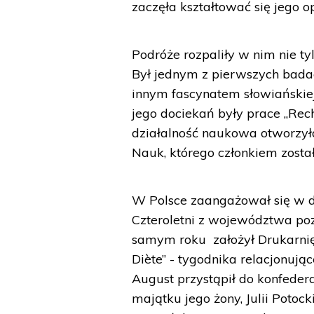
zaczęła kształtować się jego o
Podróże rozpaliły w nim nie ty
Był jednym z pierwszych badaczy
innym fascynatem słowiańskie
jego dociekań były prace „Reche
działalność naukowa otworzy
Nauk, którego członkiem zosta
W Polsce zaangażował się w dz
Czteroletni z województwa po
samym roku założył Drukarnię
Diète” - tygodnika relacjonuj
August przystąpił do konfedera
majątku jego żony, Julii Potock