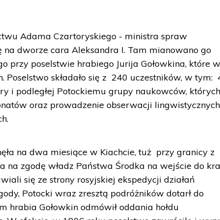
ctwu Adama Czartoryskiego - ministra spraw
dę na dworze cara Aleksandra I. Tam mianowano go
 przy poselstwie hrabiego Jurija Gołowkina, które 
 Poselstwo składało się z 240 uczestników, w tym: 
try i podległej Potockiemu grupy naukowców, któryc
onatów oraz prowadzenie obserwacji lingwistycznych
ch.
ła na dwa miesiące w Kiachcie, tuż przy granicy z
ła na zgodę władz Państwa Środka na wejście do kra
iali się ze strony rosyjskiej ekspedycji działań
gody, Potocki wraz zresztą podróżników dotarł do
am hrabia Gołowkin odmówił oddania hołdu