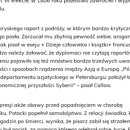
n. W efekcie, w 1806 roku poselstwo zawróciło i wy
lu.
oryskiego raport z podróży, w którym bardzo krytycz
go posła. Zarzucał mu zbytnią pewność siebie, arogan
ak pisał w eseju + Dzieje człowieka i książki+ francu
ardzo należy żałować, że dyplomaci nie czytają raport
aniu pojawiło się też mnóstwo bardzo trzeźwych uw
ści i sposobach rządzenia między Azją a Europą. „Pó
 departamentu azjatyckiego w Petersburgu: położył 
omicznej przyszłości Syberii" – pisał Callois.
presji akże obawy przed popadnięciem w chorobę
u, Potocki popełnił samobójstwo. Z relacji świadka, 
 godzin po śmierci, wynika, że pisarz zabił się strzał
y był pocisk, za pomocą którego odebrał sobie życie. 