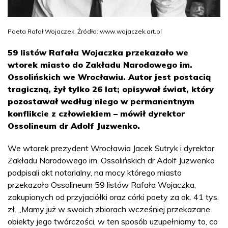
Poeta Rafał Wojaczek. Źródło: www.wojaczek.art.pl
59 listów Rafała Wojaczka przekazało we
wtorek miasto do Zakładu Narodowego im.
Ossolińskich we Wrocławiu. Autor jest postacią
tragiczną, żył tylko 26 lat; opisywał świat, który
pozostawał według niego w permanentnym
konflikcie z człowiekiem – mówił dyrektor
Ossolineum dr Adolf Juzwenko.
We wtorek prezydent Wrocławia Jacek Sutryk i dyrektor
Zakładu Narodowego im. Ossolińskich dr Adolf Juzwenko
podpisali akt notarialny, na mocy którego miasto
przekazało Ossolineum 59 listów Rafała Wojaczka,
zakupionych od przyjaciółki oraz córki poety za ok. 41 tys.
zł. „Mamy już w swoich zbiorach wcześniej przekazane
obiekty jego twórczości, w ten sposób uzupełniamy to, co