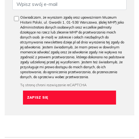
Oświadczam, że wyrażam zgodę oraz upoważniam Muzeum
Historii Polski, ul. Gwardii 1, 01-538 Warszawa, (dalej MHP) jako
Administratora danych osobowych oraz wszelkie podmioty
działające na rzecz lub zlecenie MHP do przetwarzania moich
danych osob. (e-mail) w zakresie i celach niezbędnych do
otrzymywania newslettera dzieje.pl od dnia wyrażenia tej zgody do
jej odwołania. Jestem świadomy/a, że mam prawo w dowolnym
momencie odwołać zgodę oraz że odwołanie zgody nie wpływa na
zgodność z prawem przetwarzania, którego dokonano na podstawie
zgody udzielonej przed jej wycofaniem. Jestem też świadomy/a, że
przysługuje mi prawo dostępu do moich danych, do ich
sprostowania, do ograniczenia przetwarzania, do przenoszenia
danych, do sprzeciwu wobec przetwarzania.