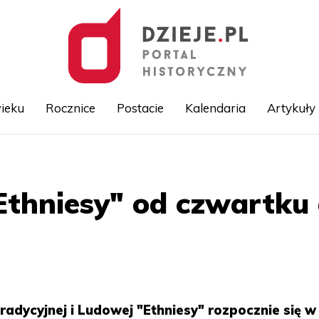
ieku
Rocznice
Postacie
Kalendaria
Artykuły
Przejdź
do
treści
Ethniesy" od czwartku 
radycyjnej i Ludowej "Ethniesy" rozpocznie się w