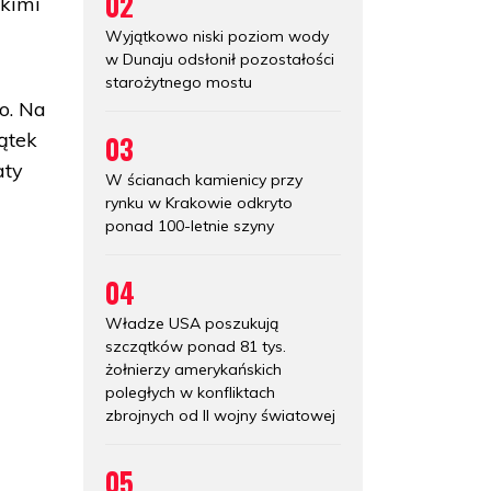
02
skimi
Wyjątkowo niski poziom wody
w Dunaju odsłonił pozostałości
starożytnego mostu
o. Na
ątek
03
aty
W ścianach kamienicy przy
rynku w Krakowie odkryto
ponad 100-letnie szyny
04
Władze USA poszukują
szczątków ponad 81 tys.
żołnierzy amerykańskich
poległych w konfliktach
zbrojnych od II wojny światowej
05