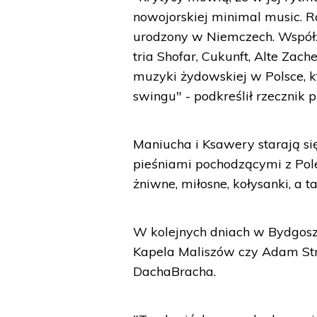
nowojorskiej minimal music. Ra
urodzony w Niemczech. Współz
tria Shofar, Cukunft, Alte Zach
muzyki żydowskiej w Polsce, kt
swingu" - podkreślił rzecznik
Maniucha i Ksawery starają się
pieśniami pochodzącymi z Pole
żniwne, miłosne, kołysanki, a 
W kolejnych dniach w Bydgoszc
Kapela Maliszów czy Adam Str
DachaBracha.