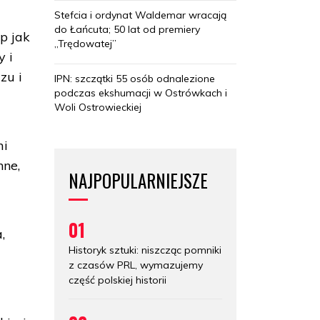
Stefcia i ordynat Waldemar wracają
do Łańcuta; 50 lat od premiery
p jak
„Trędowatej”
y i
zu i
IPN: szczątki 55 osób odnalezione
podczas ekshumacji w Ostrówkach i
Woli Ostrowieckiej
mi
nne,
NAJPOPULARNIEJSZE
01
,
Historyk sztuki: niszcząc pomniki
z czasów PRL, wymazujemy
część polskiej historii