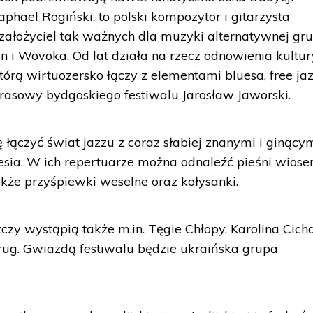
phael Rogiński, to polski kompozytor i gitarzysta
ałożyciel tak ważnych dla muzyki alternatywnej gru
en i Wovoka. Od lat działa na rzecz odnowienia kultur
órą wirtuozersko łączy z elementami bluesa, free jaz
 prasowy bydgoskiego festiwalu Jarosław Jaworski.
 łączyć świat jazzu z coraz słabiej znanymi i ginący
sia. W ich repertuarze można odnaleźć pieśni wiose
także przyśpiewki weselne oraz kołysanki.
zy wystąpią także m.in. Tęgie Chłopy, Karolina Cicha
ug. Gwiazdą festiwalu będzie ukraińska grupa