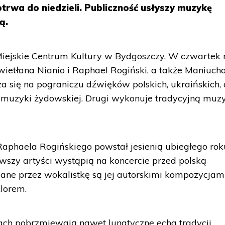
rwa do niedzieli. Publiczność usłyszy muzykę
ą.
Miejskie Centrum Kultury w Bydgoszczy. W czwartek 
wietłana Nianio i Raphael Rogiński, a także Maniucha
a się na pograniczu dźwięków polskich, ukraińskich, 
a muzyki żydowskiej. Drugi wykonuje tradycyjną muz
 Raphaela Rogińskiego powstał jesienią ubiegłego rok
wszy artyści wystąpią na koncercie przed polską
ane przez wokalistkę są jej autorskimi kompozycjam
lorem.
mach pobrzmiewają nawet lunatyczne echa tradycji