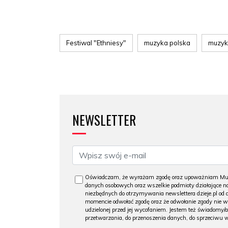
Festiwal "Ethniesy"
muzyka polska
muzyk
NEWSLETTER
Oświadczam, że wyrażam zgodę oraz upoważniam Muzeu
danych osobowych oraz wszelkie podmioty działające na
niezbędnych do otrzymywania newslettera dzieje.pl od
momencie odwołać zgodę oraz że odwołanie zgody nie 
udzielonej przed jej wycofaniem. Jestem też świadomy/a
przetwarzania, do przenoszenia danych, do sprzeciwu 