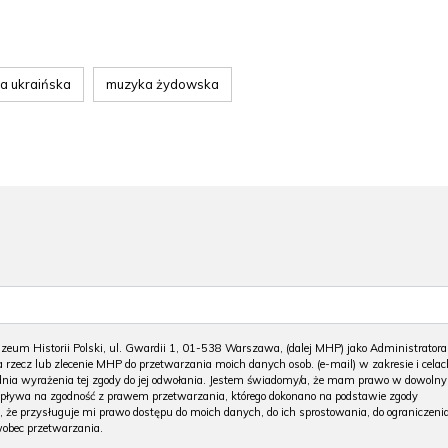
a ukraińska
muzyka żydowska
m Historii Polski, ul. Gwardii 1, 01-538 Warszawa, (dalej MHP) jako Administratora
 rzecz lub zlecenie MHP do przetwarzania moich danych osob. (e-mail) w zakresie i celac
 dnia wyrażenia tej zgody do jej odwołania. Jestem świadomy/a, że mam prawo w dowoln
wpływa na zgodność z prawem przetwarzania, którego dokonano na podstawie zgody
, że przysługuje mi prawo dostępu do moich danych, do ich sprostowania, do ograniczeni
wobec przetwarzania.