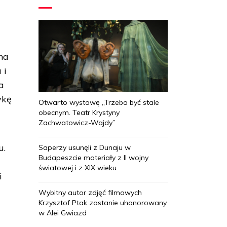
na
 i
a
ykę
Otwarto wystawę „Trzeba być stale
obecnym. Teatr Krystyny
Zachwatowicz-Wajdy”
u.
Saperzy usunęli z Dunaju w
Budapeszcie materiały z II wojny
światowej i z XIX wieku
i
Wybitny autor zdjęć filmowych
Krzysztof Ptak zostanie uhonorowany
w Alei Gwiazd