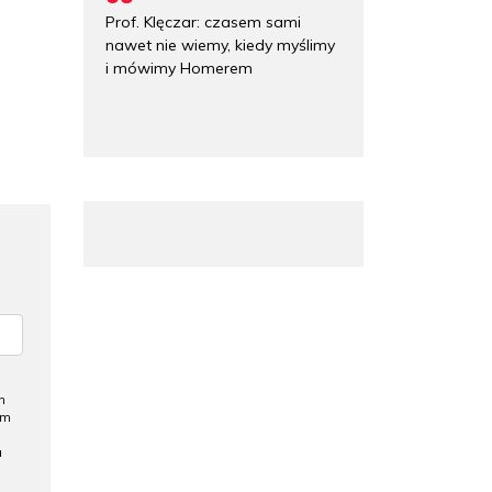
Prof. Klęczar: czasem sami
nawet nie wiemy, kiedy myślimy
i mówimy Homerem
h
ym
a