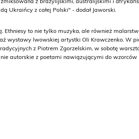
zmiksowana z brazylijskimi, australijskimi i afrykań
dą Ukraińcy z całej Polski" - dodał Jaworski.
 Ethniesy to nie tylko muzyka, ale również malarstw
ż wystawy lwowskiej artystki Oli Krawczenko. W pi
radycyjnych z Piotrem Zgorzelskim, w sobotę warszt
tkanie autorskie z poetami nawiązującymi do wzorców