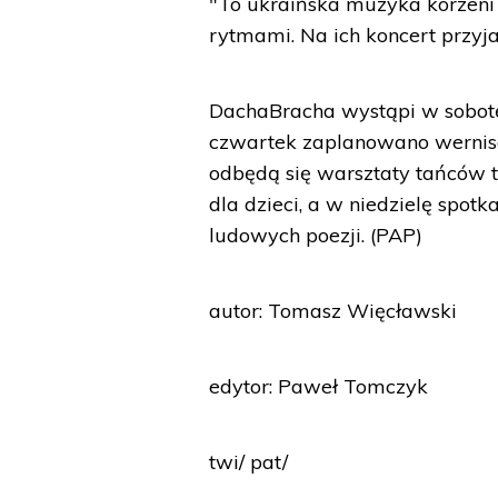
"To ukraińska muzyka korzeni 
rytmami. Na ich koncert przyja
DachaBracha wystąpi w sobotę.
czwartek zaplanowano wernisa
odbędą się warsztaty tańców t
dla dzieci, a w niedzielę spo
ludowych poezji. (PAP)
autor: Tomasz Więcławski
edytor: Paweł Tomczyk
twi/ pat/