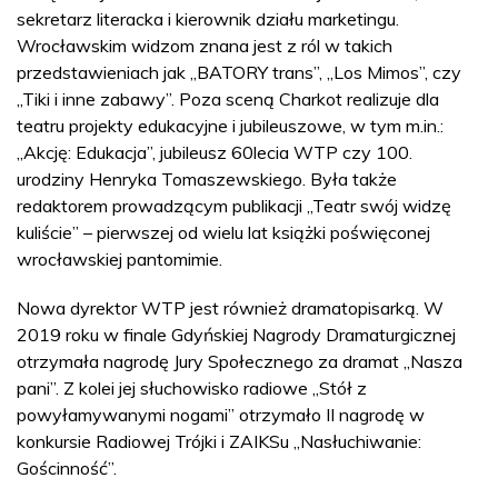
sekretarz literacka i kierownik działu marketingu.
Wrocławskim widzom znana jest z ról w takich
przedstawieniach jak „BATORY trans”, „Los Mimos”, czy
„Tiki i inne zabawy”. Poza sceną Charkot realizuje dla
teatru projekty edukacyjne i jubileuszowe, w tym m.in.:
„Akcję: Edukacja”, jubileusz 60lecia WTP czy 100.
urodziny Henryka Tomaszewskiego. Była także
redaktorem prowadzącym publikacji „Teatr swój widzę
kuliście” – pierwszej od wielu lat książki poświęconej
wrocławskiej pantomimie.
Nowa dyrektor WTP jest również dramatopisarką. W
2019 roku w finale Gdyńskiej Nagrody Dramaturgicznej
otrzymała nagrodę Jury Społecznego za dramat „Nasza
pani”. Z kolei jej słuchowisko radiowe „Stół z
powyłamywanymi nogami” otrzymało II nagrodę w
konkursie Radiowej Trójki i ZAIKSu „Nasłuchiwanie:
Gościnność”.