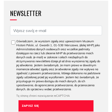
NEWSLETTER
Oświadczam, że wyrażam zgodę oraz upoważniam Muzeum
Historii Polski, ul. Gwardii 1, 01-538 Warszawa, (dalej MHP) jako
Administratora danych osobowych oraz wszelkie podmioty
działające na rzecz lub zlecenie MHP do przetwarzania moich
danych osob. (e-mail) w zakresie i celach niezbędnych do
otrzymywania newslettera dzieje.pl od dnia wyrażenia tej zgody do
jej odwołania. Jestem świadomy/a, że mam prawo w dowolnym
momencie odwołać zgodę oraz że odwołanie zgody nie wpływa na
zgodność z prawem przetwarzania, którego dokonano na podstawie
zgody udzielonej przed jej wycofaniem. Jestem też świadomy/a, że
przysługuje mi prawo dostępu do moich danych, do ich
sprostowania, do ograniczenia przetwarzania, do przenoszenia
danych, do sprzeciwu wobec przetwarzania.