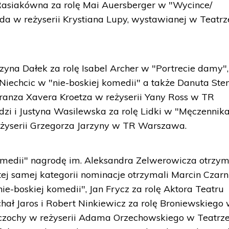
asiakówna za rolę Mai Auersberger w "Wycince/
a w reżyserii Krystiana Lupy, wystawianej w Teatrz
yna Dałek za rolę Isabel Archer w "Portrecie damy",
Niechcic w "nie-boskiej komedii" a także Danuta Ste
Franza Xavera Kroetza w reżyserii Yany Ross w TR
zi i Justyna Wasilewska za rolę Lidki w "Męczennik
żyserii Grzegorza Jarzyny w TR Warszawa.
komedii" nagrodę im. Aleksandra Zelwerowicza otrzym
tej samej kategorii nominacje otrzymali Marcin Czarn
e-boskiej komedii", Jan Frycz za rolę Aktora Teatru
ał Jaros i Robert Ninkiewicz za rolę Broniewskiego
zochy w reżyserii Adama Orzechowskiego w Teatrz