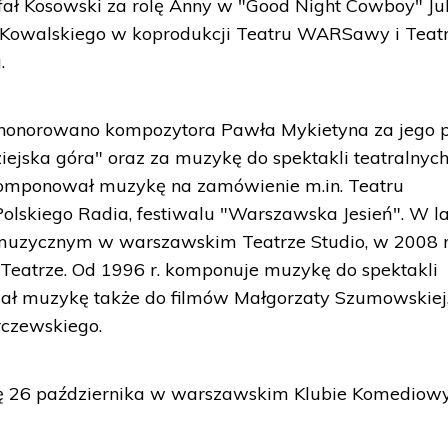
ł Kosowski za rolę Anny w "Good Night Cowboy" Jul
y Kowalskiego w koprodukcji Teatru WARSawy i Teat
.
uhonorowano kompozytora Pawła Mykietyna za jego 
iejska góra" oraz za muzykę do spektakli teatralnyc
komponował muzykę na zamówienie m.in. Teatru
olskiego Radia, festiwalu "Warszawska Jesień". W l
muzycznym w warszawskim Teatrze Studio, w 2008 r
Teatrze. Od 1996 r. komponuje muzykę do spektakli
isał muzykę także do filmów Małgorzaty Szumowskiej
rczewskiego.
ię 26 października w warszawskim Klubie Komediow