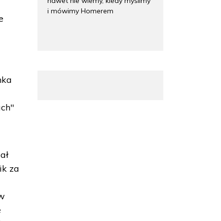
nawet nie wiemy, kiedy myślimy
i mówimy Homerem
e
nka
ach"
ał
ik za
 w
e