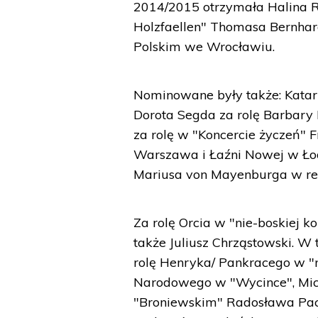
2014/2015 otrzymała Halina R
Holzfaellen" Thomasa Bernhard
Polskim we Wrocławiu.
Nominowane były także: Katarz
Dorota Segda za rolę Barbary 
za rolę w "Koncercie życzeń" 
Warszawa i Łaźni Nowej w Łod
Mariusa von Mayenburga w re
Za rolę Orcia w "nie-boskiej 
także Juliusz Chrząstowski. W 
rolę Henryka/ Pankracego w "ni
Narodowego w "Wycince", Mich
"Broniewskim" Radosława Pac