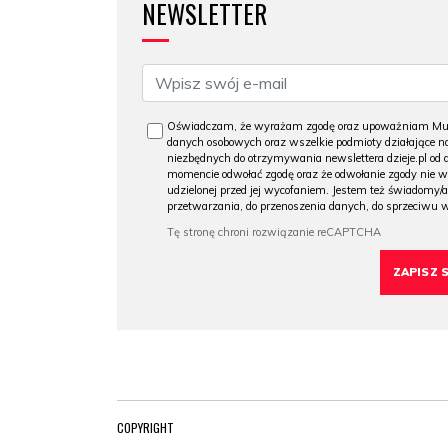
NEWSLETTER
Oświadczam, że wyrażam zgodę oraz upoważniam Muzeu
danych osobowych oraz wszelkie podmioty działające na
niezbędnych do otrzymywania newslettera dzieje.pl od
momencie odwołać zgodę oraz że odwołanie zgody nie 
udzielonej przed jej wycofaniem. Jestem też świadomy/a
przetwarzania, do przenoszenia danych, do sprzeciwu 
COPYRIGHT