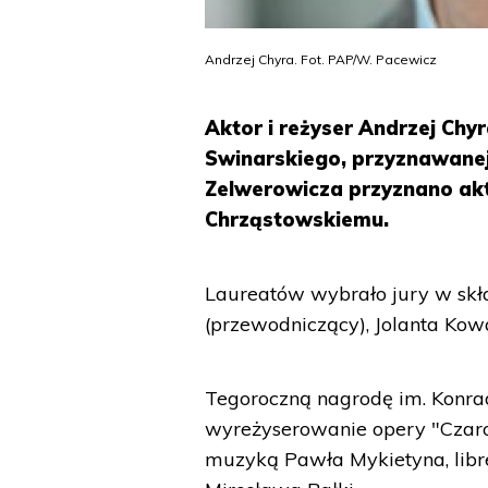
Andrzej Chyra. Fot. PAP/W. Pacewicz
Aktor i reżyser Andrzej Chy
Swinarskiego, przyznawanej
Zelwerowicza przyznano akt
Chrząstowskiemu.
Laureatów wybrało jury w skła
(przewodniczący), Jolanta Kow
Tegoroczną nagrodę im. Konra
wyreżyserowanie opery "Czaro
muzyką Pawła Mykietyna, libre