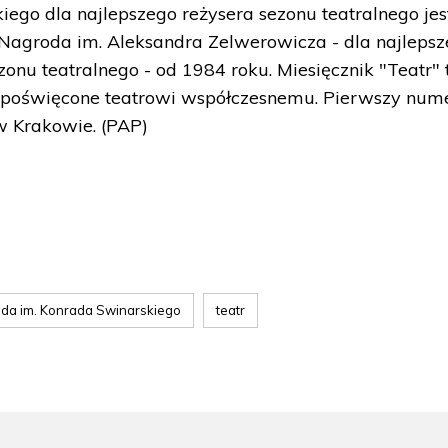
ego dla najlepszego reżysera sezonu teatralnego jes
Nagroda im. Aleksandra Zelwerowicza - dla najlepsz
ezonu teatralnego - od 1984 roku. Miesięcznik "Teatr" 
o, poświęcone teatrowi współczesnemu. Pierwszy num
 w Krakowie. (PAP)
da im. Konrada Swinarskiego
teatr