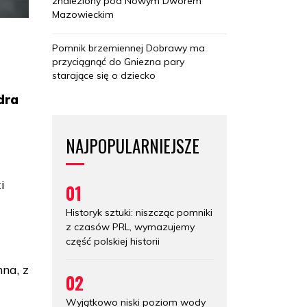
znaleziony pod Nowym Dworem
Mazowieckim
Pomnik brzemiennej Dobrawy ma
przyciągnąć do Gniezna pary
starające się o dziecko
dra
NAJPOPULARNIEJSZE
i
01
Historyk sztuki: niszcząc pomniki
z czasów PRL, wymazujemy
część polskiej historii
na, z
02
Wyjątkowo niski poziom wody