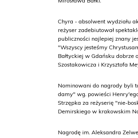
Mirosława Bałki.
Chyra - absolwent wydziału a
reżyser zadebiutował spektakl
publiczności najlepiej znany je
"Wszyscy jesteśmy Chrystusam
Bałtyckiej w Gdańsku dobrze o
Szostakowicza i Krzysztofa Me
Nominowani do nagrody byli t
damy" wg. powieści Henry'eg
Strzępka za reżyserię "nie-bo
Demirskiego w krakowskim N
Nagrodę im. Aleksandra Zelwe