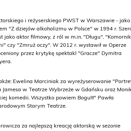
ktorskiego i reżyserskiego PWST w Warszawie - jako
em "Z dziejów alkoholizmu w Polsce" w 1994 r. Szero
st jako aktor filmowy, z ról w m.in. "Długu", "Komornik
i" czy "Zmruż oczy". W 2012 r. wystawił w Operze
ceniony przez krytykę spektakl "Gracze" Dymitra
yera.
akże: Ewelina Marciniak za wyreżyserowanie "Portre
o Jamesa w Teatrze Wybrzeże w Gdańsku oraz Moni
skiej komedii. Wszystko powiem Bogu!!!" Pawła
arodowym Starym Teatrze.
rowicza za najlepszą kreację aktorską w sezonie