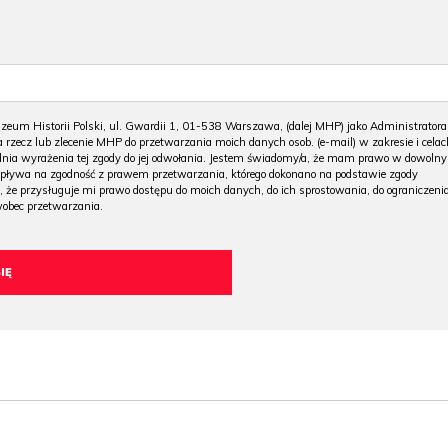
m Historii Polski, ul. Gwardii 1, 01-538 Warszawa, (dalej MHP) jako Administratora
 rzecz lub zlecenie MHP do przetwarzania moich danych osob. (e-mail) w zakresie i celac
 dnia wyrażenia tej zgody do jej odwołania. Jestem świadomy/a, że mam prawo w dowoln
wpływa na zgodność z prawem przetwarzania, którego dokonano na podstawie zgody
, że przysługuje mi prawo dostępu do moich danych, do ich sprostowania, do ograniczeni
wobec przetwarzania.