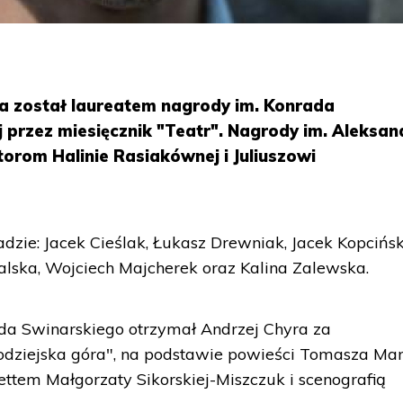
ra został laureatem nagrody im. Konrada
 przez miesięcznik "Teatr". Nagrody im. Aleksan
orom Halinie Rasiakównej i Juliuszowi
dzie: Jacek Cieślak, Łukasz Drewniak, Jacek Kopcińsk
alska, Wojciech Majcherek oraz Kalina Zalewska.
da Swinarskiego otrzymał Andrzej Chyra za
dziejska góra", na podstawie powieści Tomasza Man
ttem Małgorzaty Sikorskiej-Miszczuk i scenografią