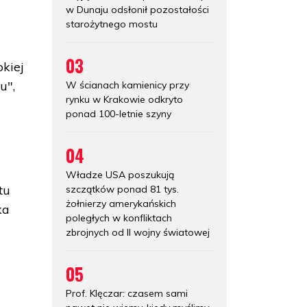
w Dunaju odsłonił pozostałości
starożytnego mostu
03
kiej
u",
W ścianach kamienicy przy
rynku w Krakowie odkryto
ponad 100-letnie szyny
04
Władze USA poszukują
tu
szczątków ponad 81 tys.
żołnierzy amerykańskich
ka
poległych w konfliktach
zbrojnych od II wojny światowej
05
Prof. Klęczar: czasem sami