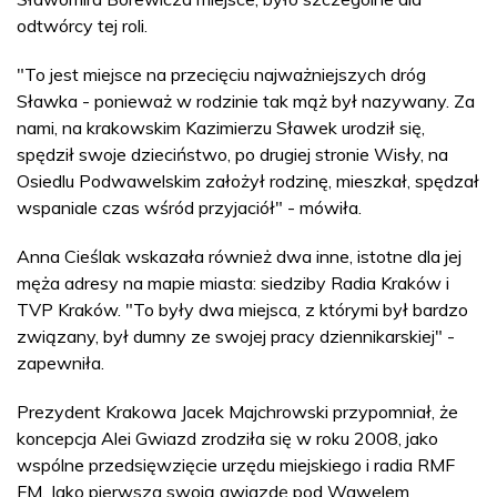
odtwórcy tej roli.
"To jest miejsce na przecięciu najważniejszych dróg
Sławka - ponieważ w rodzinie tak mąż był nazywany. Za
nami, na krakowskim Kazimierzu Sławek urodził się,
spędził swoje dzieciństwo, po drugiej stronie Wisły, na
Osiedlu Podwawelskim założył rodzinę, mieszkał, spędzał
wspaniale czas wśród przyjaciół" - mówiła.
Anna Cieślak wskazała również dwa inne, istotne dla jej
męża adresy na mapie miasta: siedziby Radia Kraków i
TVP Kraków. "To były dwa miejsca, z którymi był bardzo
związany, był dumny ze swojej pracy dziennikarskiej" -
zapewniła.
Prezydent Krakowa Jacek Majchrowski przypomniał, że
koncepcja Alei Gwiazd zrodziła się w roku 2008, jako
wspólne przedsięwzięcie urzędu miejskiego i radia RMF
FM. Jako pierwsza swoją gwiazdę pod Wawelem