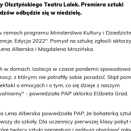
 Olsztyńskiego Teatru Lalek. Premiera sztuki
zów odbędzie się w niedzielę.
 w ramach programu Ministerstwa Kultury i Dziedzic
ncje. Edycja 2022". Pomysł na sztukę zgłosili aktorz
ę Lena Alberska i Magdalena Mrozińska.
h w domach. Izolacja w czasie pandemii spowodowa
cji, z którymi nie potrafiły sobie poradzić. Stąd pom
ektakl o emocjach i o tym, co się dzieje z naszym
alniamy" - powiedziała PAP aktorka Elżbieta Grad.
a Lena Alberska powiedziała PAP, że bohaterką sztuk
erwszy do szkoły. Dla uczennicy pierwszej klasy pobyt
tóre twórcy sztuki prezentują i próbują objaśniać m