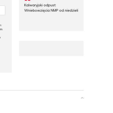
Kalwaryjski odpust
Wniebowzięcia NMP od niedzieli
h
ym
a