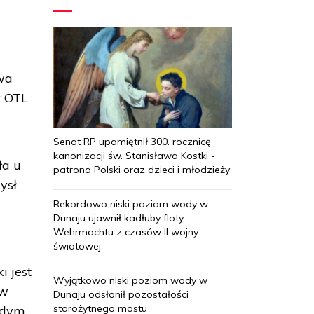
twa
y OTL
Senat RP upamiętnił 300. rocznicę
kanonizacji św. Stanisława Kostki -
ła u
patrona Polski oraz dzieci i młodzieży
ysł
Rekordowo niski poziom wody w
Dunaju ujawnił kadłuby floty
Wehrmachtu z czasów II wojny
światowej
i jest
Wyjątkowo niski poziom wody w
 w
Dunaju odsłonił pozostałości
starożytnego mostu
łodym