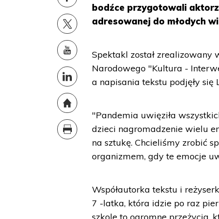
bodźce przygotowali aktorzy
adresowanej do młodych wid
Spektakl został zrealizowany
Narodowego "Kultura - Interwe
a napisania tekstu podjęły si
"Pandemia uwięziła wszystkic
dzieci nagromadzenie wielu emo
na sztukę. Chcieliśmy zrobić sp
organizmem, gdy te emocje uw
Współautorka tekstu i reżyserk
7 -latka, która idzie po raz pi
szkole to ogromne przeżycia, k