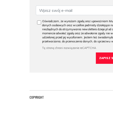
Oświadczam, że wyrażam zgodę oraz upoważniam Muzeu
danych osobowych oraz wszelkie podmioty działające na
niezbędnych do otrzymywania newslettera dzieje.pl od
momencie odwołać zgodę oraz że odwołanie zgody nie 
udzielonej przed jej wycofaniem. Jestem też świadomy/a
przetwarzania, do przenoszenia danych, do sprzeciwu 
COPYRIGHT