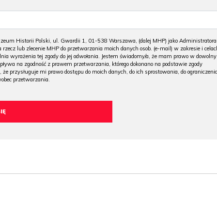
m Historii Polski, ul. Gwardii 1, 01-538 Warszawa, (dalej MHP) jako Administratora
 rzecz lub zlecenie MHP do przetwarzania moich danych osob. (e-mail) w zakresie i celac
 dnia wyrażenia tej zgody do jej odwołania. Jestem świadomy/a, że mam prawo w dowoln
wpływa na zgodność z prawem przetwarzania, którego dokonano na podstawie zgody
, że przysługuje mi prawo dostępu do moich danych, do ich sprostowania, do ograniczeni
wobec przetwarzania.