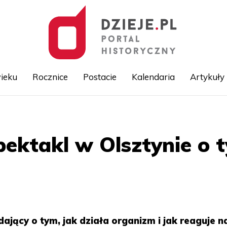
ieku
Rocznice
Postacie
Kalendaria
Artykuły
Przejdź
do
treści
pektakl w Olsztynie o t
ający o tym, jak działa organizm i jak reaguje n