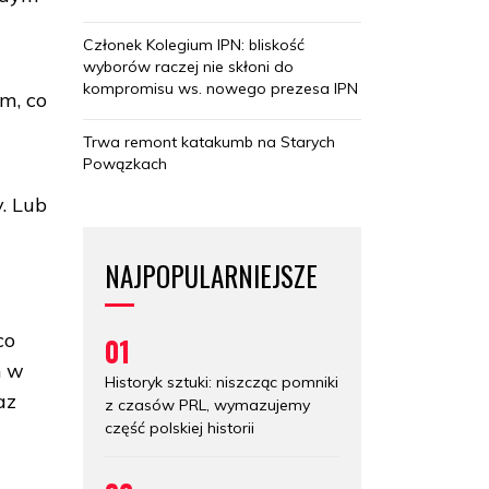
Członek Kolegium IPN: bliskość
wyborów raczej nie skłoni do
kompromisu ws. nowego prezesa IPN
m, co
Trwa remont katakumb na Starych
Powązkach
. Lub
NAJPOPULARNIEJSZE
co
01
h w
Historyk sztuki: niszcząc pomniki
az
z czasów PRL, wymazujemy
część polskiej historii