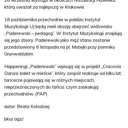
26 września wystąpi w okolicach restauracji Hawełka,
którą uważał za najlepszą w Krakowie.
18 października przechodnie w pobliżu Instytut
Muzykologii UJ będą mieli okazję obejrzeć widowisko
„Paderewski – pedagog”. W Instytut Muzykologii znajdują
się jego zbiory. Paderewski jako mąż stanu zostanie
przedstawiony 6 listopada na pl. Matejki przy pomniku
Grunwaldzkim.
Happeningi „Paderewski” wpisują się w projekt „Cracovia
Danza: balet w mieście”, który zespół realizuje od kilku lat;
tancerze pojawiają się w różnych miejscach,
nieprzeznaczonych do tańca, czym zaskakują
przechodniów. (PAP)
autor: Beata Kołodziej
bko/ agz/