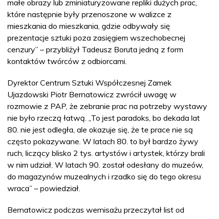
małe obrazy lub zminiaturyzowane repliki dużych prac,
które następnie były przenoszone w walizce z
mieszkania do mieszkania, gdzie odbywały się
prezentacje sztuki poza zasięgiem wszechobecnej
cenzury” – przybliżył Tadeusz Boruta jedną z form
kontaktów twórców z odbiorcami.
Dyrektor Centrum Sztuki Współczesnej Zamek
Ujazdowski Piotr Bernatowicz zwrócił uwagę w
rozmowie z PAP, że zebranie prac na potrzeby wystawy
nie było rzeczą łatwą. „To jest paradoks, bo dekada lat
80. nie jest odległa, ale okazuje się, że te prace nie są
często pokazywane. W latach 80. to był bardzo żywy
ruch, liczący blisko 2 tys. artystów i artystek, którzy brali
w nim udział. W latach 90. został odesłany do muzeów,
do magazynów muzealnych i rzadko się do tego okresu
wraca” – powiedział.
Bernatowicz podczas wernisażu przeczytał list od