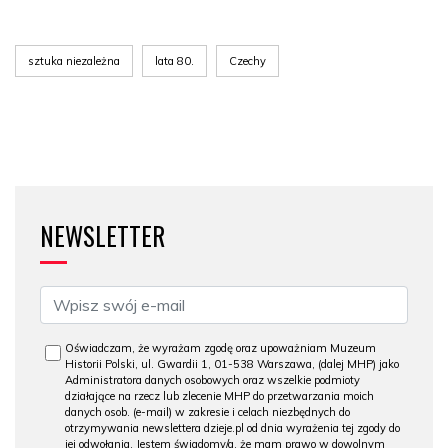
sztuka niezależna
lata 80.
Czechy
NEWSLETTER
Oświadczam, że wyrażam zgodę oraz upoważniam Muzeum
Historii Polski, ul. Gwardii 1, 01-538 Warszawa, (dalej MHP) jako
Administratora danych osobowych oraz wszelkie podmioty
działające na rzecz lub zlecenie MHP do przetwarzania moich
danych osob. (e-mail) w zakresie i celach niezbędnych do
otrzymywania newslettera dzieje.pl od dnia wyrażenia tej zgody do
jej odwołania. Jestem świadomy/a, że mam prawo w dowolnym