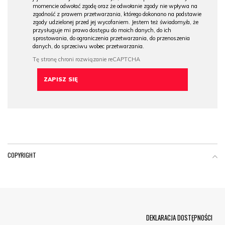
momencie odwołać zgodę oraz że odwołanie zgody nie wpływa na
zgodność z prawem przetwarzania, którego dokonano na podstawie
zgody udzielonej przed jej wycofaniem. Jestem też świadomy/a, że
przysługuje mi prawo dostępu do moich danych, do ich
sprostowania, do ograniczenia przetwarzania, do przenoszenia
danych, do sprzeciwu wobec przetwarzania.
COPYRIGHT
Menu Footer
DEKLARACJA DOSTĘPNOŚCI