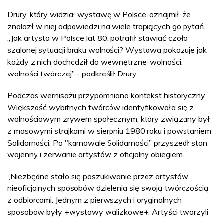
Drury, który widział wystawę w Polsce, oznajmił, że
znalazł w niej odpowiedzi na wiele trapiących go pytań.
„Jak artysta w Polsce lat 80. potrafił stawiać czoło
szalonej sytuacji braku wolności? Wystawa pokazuje jak
każdy z nich dochodził do wewnętrznej wolności,
wolności twórczej” - podkreślił Drury.
Podczas wernisażu przypomniano kontekst historyczny.
Większość wybitnych twórców identyfikowała się z
wolnościowym zrywem społecznym, który związany był
z masowymi strajkami w sierpniu 1980 roku i powstaniem
Solidarności. Po "karnawale Solidarności” przyszedł stan
wojenny i zerwanie artystów z oficjalny obiegiem.
„Niezbędne stało się poszukiwanie przez artystów
nieoficjalnych sposobów dzielenia się swoją twórczością
z odbiorcami. Jednym z pierwszych i oryginalnych
sposobów były +wystawy walizkowe+. Artyści tworzyli