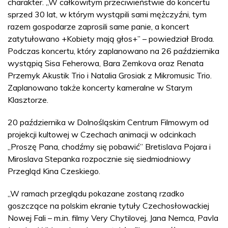
charakter. „W całkowitym przeciwieństwie do koncertu
sprzed 30 lat, w którym wystąpili sami mężczyźni, tym
razem gospodarze zaprosili same panie, a koncert
zatytułowano +Kobiety mają głos+” – powiedział Broda.
Podczas koncertu, który zaplanowano na 26 października
wystąpią Sisa Feherowa, Bara Zemkova oraz Renata
Przemyk Akustik Trio i Natalia Grosiak z Mikromusic Trio.
Zaplanowano także koncerty kameralne w Starym
Klasztorze.
20 października w Dolnośląskim Centrum Filmowym od
projekcji kultowej w Czechach animacji w odcinkach
„Proszę Pana, chodźmy się pobawić” Bretislava Pojara i
Miroslava Stepanka rozpocznie się siedmiodniowy
Przegląd Kina Czeskiego.
„W ramach przeglądu pokazane zostaną rzadko
goszczące na polskim ekranie tytuły Czechosłowackiej
Nowej Fali – m.in. filmy Very Chytilovej, Jana Nemca, Pavla