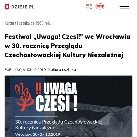
Kultura i sztuka po 1989 roku
Przejdź
do
Festiwal „Uwaga! Czesi!” we Wrocławiu
treści
w 30. rocznicę Przeglądu
Czechosłowackiej Kultury Niezależnej
Kultura i sztuka
PUBLIKACJA: 03.10.2019