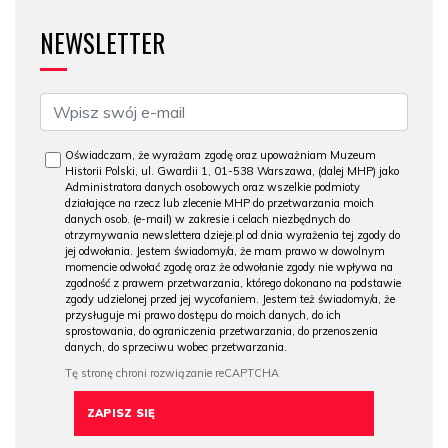
NEWSLETTER
Oświadczam, że wyrażam zgodę oraz upoważniam Muzeum
Historii Polski, ul. Gwardii 1, 01-538 Warszawa, (dalej MHP) jako
Administratora danych osobowych oraz wszelkie podmioty
działające na rzecz lub zlecenie MHP do przetwarzania moich
danych osob. (e-mail) w zakresie i celach niezbędnych do
otrzymywania newslettera dzieje.pl od dnia wyrażenia tej zgody do
jej odwołania. Jestem świadomy/a, że mam prawo w dowolnym
momencie odwołać zgodę oraz że odwołanie zgody nie wpływa na
zgodność z prawem przetwarzania, którego dokonano na podstawie
zgody udzielonej przed jej wycofaniem. Jestem też świadomy/a, że
przysługuje mi prawo dostępu do moich danych, do ich
sprostowania, do ograniczenia przetwarzania, do przenoszenia
danych, do sprzeciwu wobec przetwarzania.