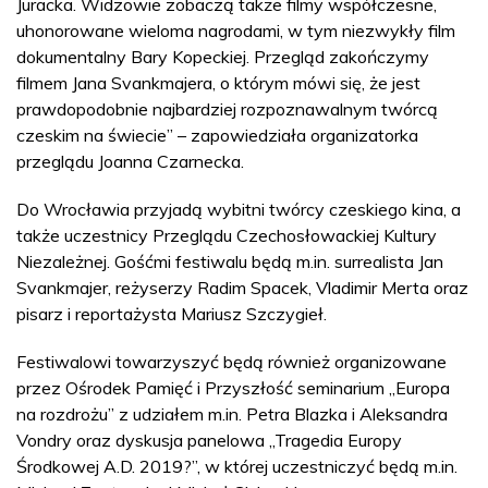
Juracka. Widzowie zobaczą także filmy współczesne,
uhonorowane wieloma nagrodami, w tym niezwykły film
dokumentalny Bary Kopeckiej. Przegląd zakończymy
filmem Jana Svankmajera, o którym mówi się, że jest
prawdopodobnie najbardziej rozpoznawalnym twórcą
czeskim na świecie” – zapowiedziała organizatorka
przeglądu Joanna Czarnecka.
Do Wrocławia przyjadą wybitni twórcy czeskiego kina, a
także uczestnicy Przeglądu Czechosłowackiej Kultury
Niezależnej. Gośćmi festiwalu będą m.in. surrealista Jan
Svankmajer, reżyserzy Radim Spacek, Vladimir Merta oraz
pisarz i reportażysta Mariusz Szczygieł.
Festiwalowi towarzyszyć będą również organizowane
przez Ośrodek Pamięć i Przyszłość seminarium „Europa
na rozdrożu” z udziałem m.in. Petra Blazka i Aleksandra
Vondry oraz dyskusja panelowa „Tragedia Europy
Środkowej A.D. 2019?”, w której uczestniczyć będą m.in.