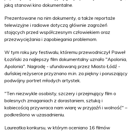
jaką stanowi kino dokumentalne.
Prezentowane na nim dokumenty, a także reportaże
telewizyjne i radiowe dotyczą głównie zagrożeń
stojących przed współczesnym człowiekiem oraz
przezwyciężania i zapobiegania problemom.
W tym roku jury festiwalu, któremu przewodniczył Paweł
Łoziński za najlepszy film dokumentalny uznało "Apolonia,
Apolonia". Nagrodę - ufundowaną przez Miasto Łódź -
duńskiej reżyserce przyznano m.in. za piękny i poruszający
podwójny portret młodych artystek.
"Ten niezwykle osobisty, szczery i przejmujący film o
bolesnych zmaganiach z dorastaniem, sztuką i
kobiecością przywraca nam wiarę w przyjaźń i wolność" –
podkreślono w uzasadnieniu.
Laureatka konkursu, w którym oceniano 16 filmów