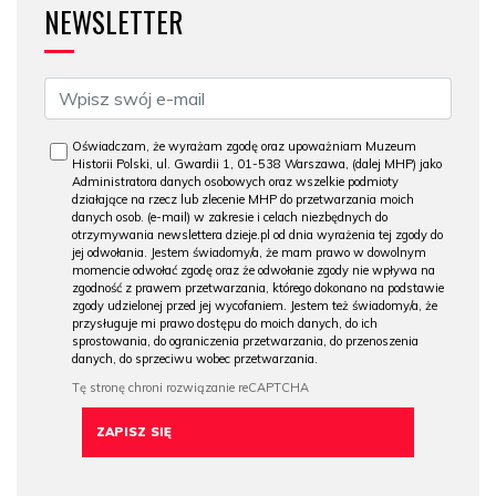
NEWSLETTER
Oświadczam, że wyrażam zgodę oraz upoważniam Muzeum
Historii Polski, ul. Gwardii 1, 01-538 Warszawa, (dalej MHP) jako
Administratora danych osobowych oraz wszelkie podmioty
działające na rzecz lub zlecenie MHP do przetwarzania moich
danych osob. (e-mail) w zakresie i celach niezbędnych do
otrzymywania newslettera dzieje.pl od dnia wyrażenia tej zgody do
jej odwołania. Jestem świadomy/a, że mam prawo w dowolnym
momencie odwołać zgodę oraz że odwołanie zgody nie wpływa na
zgodność z prawem przetwarzania, którego dokonano na podstawie
zgody udzielonej przed jej wycofaniem. Jestem też świadomy/a, że
przysługuje mi prawo dostępu do moich danych, do ich
sprostowania, do ograniczenia przetwarzania, do przenoszenia
danych, do sprzeciwu wobec przetwarzania.