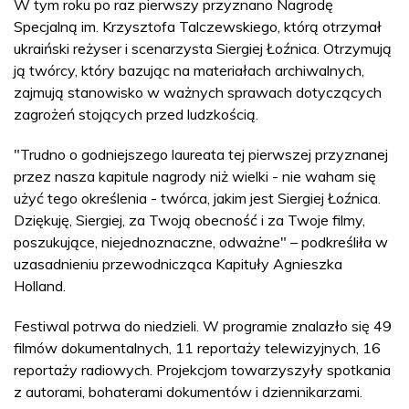
W tym roku po raz pierwszy przyznano Nagrodę
Specjalną im. Krzysztofa Talczewskiego, którą otrzymał
ukraiński reżyser i scenarzysta Siergiej Łoźnica. Otrzymują
ją twórcy, który bazując na materiałach archiwalnych,
zajmują stanowisko w ważnych sprawach dotyczących
zagrożeń stojących przed ludzkością.
"Trudno o godniejszego laureata tej pierwszej przyznanej
przez nasza kapitule nagrody niż wielki - nie waham się
użyć tego określenia - twórca, jakim jest Siergiej Łoźnica.
Dziękuję, Siergiej, za Twoją obecność i za Twoje filmy,
poszukujące, niejednoznaczne, odważne" – podkreśliła w
uzasadnieniu przewodnicząca Kapituły Agnieszka
Holland.
Festiwal potrwa do niedzieli. W programie znalazło się 49
filmów dokumentalnych, 11 reportaży telewizyjnych, 16
reportaży radiowych. Projekcjom towarzyszyły spotkania
z autorami, bohaterami dokumentów i dziennikarzami.