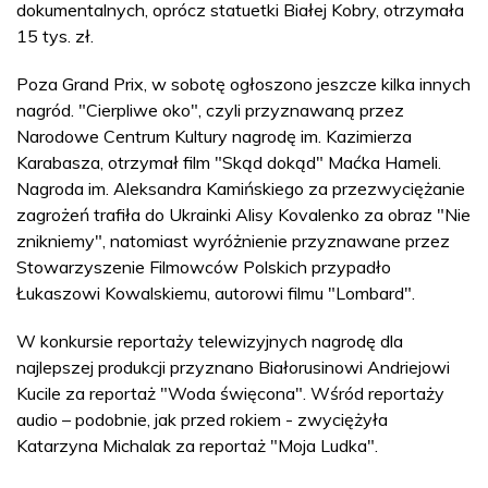
dokumentalnych, oprócz statuetki Białej Kobry, otrzymała
15 tys. zł.
Poza Grand Prix, w sobotę ogłoszono jeszcze kilka innych
nagród. "Cierpliwe oko", czyli przyznawaną przez
Narodowe Centrum Kultury nagrodę im. Kazimierza
Karabasza, otrzymał film "Skąd dokąd" Maćka Hameli.
Nagroda im. Aleksandra Kamińskiego za przezwyciężanie
zagrożeń trafiła do Ukrainki Alisy Kovalenko za obraz "Nie
znikniemy", natomiast wyróżnienie przyznawane przez
Stowarzyszenie Filmowców Polskich przypadło
Łukaszowi Kowalskiemu, autorowi filmu "Lombard".
W konkursie reportaży telewizyjnych nagrodę dla
najlepszej produkcji przyznano Białorusinowi Andriejowi
Kucile za reportaż "Woda święcona". Wśród reportaży
audio – podobnie, jak przed rokiem - zwyciężyła
Katarzyna Michalak za reportaż "Moja Ludka".