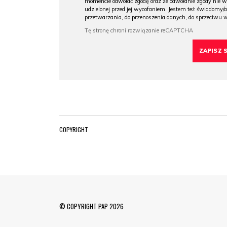
momencie odwołać zgodę oraz że odwołanie zgody nie 
udzielonej przed jej wycofaniem. Jestem też świadomy/a
przetwarzania, do przenoszenia danych, do sprzeciwu 
COPYRIGHT
© COPYRIGHT PAP 2026