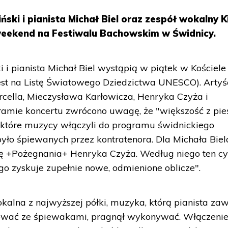
ński i pianista Michał Biel oraz zespół wokalny K
weekend na Festiwalu Bachowskim w Świdnicy.
ki i pianista Michał Biel wystąpią w piątek w Kościele
est na Listę Światowego Dziedzictwa UNESCO). Artyś
cella, Mieczysława Karłowicza, Henryka Czyża i
ramie koncertu zwrócono uwagę, że "większość z pie
, które muzycy włączyli do programu świdnickiego
było śpiewanych przez kontratenora. Dla Michała Biel
ię +Pożegnania+ Henryka Czyża. Według niego ten cy
iego zyskuje zupełnie nowe, odmienione oblicze".
okalna z najwyższej półki, muzyka, którą pianista zaw
cować ze śpiewakami, pragnął wykonywać. Włączenie