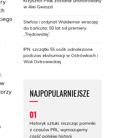
Krzysztof Ptak zostanie uhonorowany
ery
w Alei Gwiazd
ch
kiego
Stefcia i ordynat Waldemar wracają
do Łańcuta; 50 lat od premiery
„Trędowatej”
i
IPN: szczątki 55 osób odnalezione
podczas ekshumacji w Ostrówkach i
Woli Ostrowieckiej
,
ów
NAJPOPULARNIEJSZE
torzy
h
01
Historyk sztuki: niszcząc pomniki
h
z czasów PRL, wymazujemy
część polskiej historii