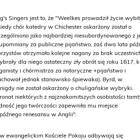
s Singers jest to, że "Weelkes prowadził życie wybit
iedy chór katedry w Chichester oskarżony został o
zególniono jako najbardziej niesubordynowanego z j
upomniany za publiczne pijaństwo, zaś dwa lata późn
hórzystów otrzymało kolejne nagany za brak uczestni
rały dla niego ostateczny zły obrót się roku 1617, k
rganisty i chórmistrza za notoryczne +pijaństwo i
achował jednak stanowisko śpiewaka). Byrd, w
nigdy nie został oskarżony o chuligańskie wybryki.
tronat niektórych z najznakomitszych osobistości tam
odność jego twórczości zapewniła mu miejsce
późnego renesansu w Anglii".
ę w ewangelickim Kościele Pokoju odbywają się