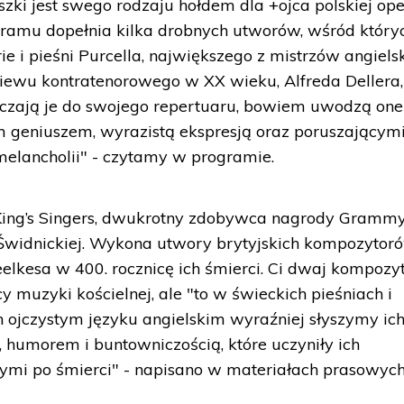
ki jest swego rodzaju hołdem dla +ojca polskiej op
gramu dopełnia kilka drobnych utworów, wśród który
e i pieśni Purcella, największego z mistrzów angiels
iewu kontratenorowego w XX wieku, Alfreda Dellera,
ączają je do swojego repertuaru, bowiem uwodzą one
 geniuszem, wyrazistą ekspresją oraz poruszającym
melancholii" - czytamy w programie.
 King’s Singers, dwukrotny zdobywca nagrody Grammy
Świdnickiej. Wykona utwory brytyjskich kompozytor
lkesa w 400. rocznicę ich śmierci. Ci dwaj kompozy
y muzyki kościelnej, ale "to w świeckich pieśniach i
 ojczystym języku angielskim wyraźniej słyszymy ic
 humorem i buntowniczością, które uczyniły ich
nymi po śmierci" - napisano w materiałach prasowyc