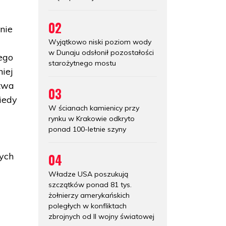
02
nie
Wyjątkowo niski poziom wody
w Dunaju odsłonił pozostałości
ego
starożytnego mostu
iej
ctwa
03
iedy
W ścianach kamienicy przy
rynku w Krakowie odkryto
ponad 100-letnie szyny
04
tych
Władze USA poszukują
szczątków ponad 81 tys.
żołnierzy amerykańskich
poległych w konfliktach
zbrojnych od II wojny światowej