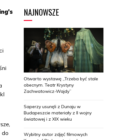
NAJNOWSZE
ing's
ci
śni
Otwarto wystawę „Trzeba być stale
a
obecnym. Teatr Krystyny
Zachwatowicz-Wajdy”
kl
Saperzy usunęli z Dunaju w
Budapeszcie materiały z II wojny
światowej i z XIX wieku
sze,
 do
Wybitny autor zdjęć filmowych