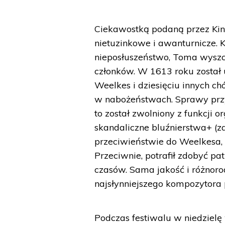
Ciekawostką podaną przez King'
nietuzinkowe i awanturnicze. K
nieposłuszeństwo, Toma wyszc
członków. W 1613 roku został 
Weelkes i dziesięciu innych c
w nabożeństwach. Sprawy przyb
to został zwolniony z funkcji o
skandaliczne bluźnierstwa+ (z
przeciwieństwie do Weelkesa, 
Przeciwnie, potrafił zdobyć pa
czasów. Sama jakość i różnor
najsłynniejszego kompozytora 
Podczas festiwalu w niedziel