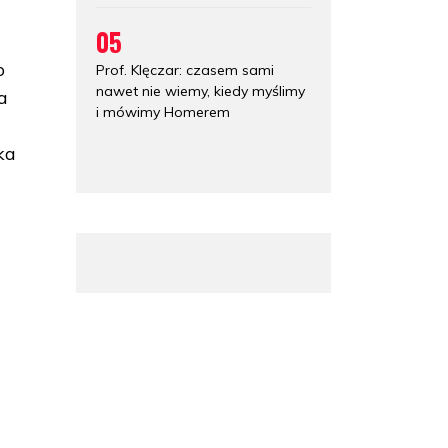
05
o
Prof. Klęczar: czasem sami
nawet nie wiemy, kiedy myślimy
a
i mówimy Homerem
ka