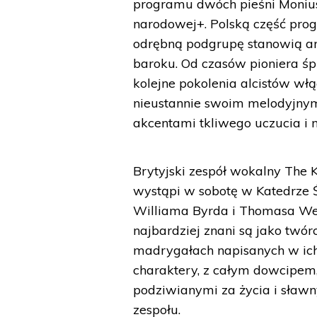
programu dwóch pieśni Moniusz
narodowej+. Polską część pro
odrębną podgrupę stanowią ari
baroku. Od czasów pioniera śp
kolejne pokolenia alcistów wł
nieustannie swoim melodyjnym
akcentami tkliwego uczucia i 
Brytyjski zespół wokalny The
wystąpi w sobotę w Katedrze 
Williama Byrda i Thomasa Wee
najbardziej znani są jako twórc
madrygałach napisanych w ich
charaktery, z całym dowcipem,
podziwianymi za życia i sław
zespołu.