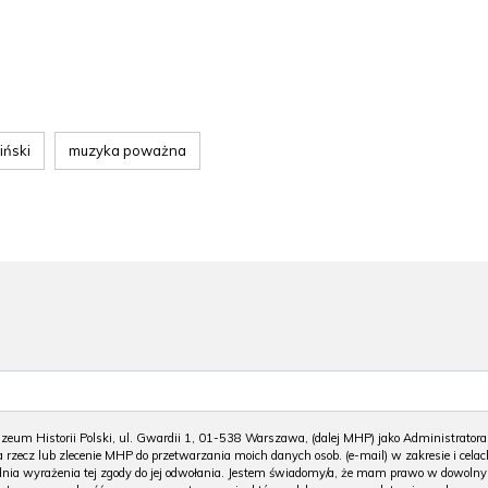
iński
muzyka poważna
m Historii Polski, ul. Gwardii 1, 01-538 Warszawa, (dalej MHP) jako Administratora
 rzecz lub zlecenie MHP do przetwarzania moich danych osob. (e-mail) w zakresie i celac
 dnia wyrażenia tej zgody do jej odwołania. Jestem świadomy/a, że mam prawo w dowoln