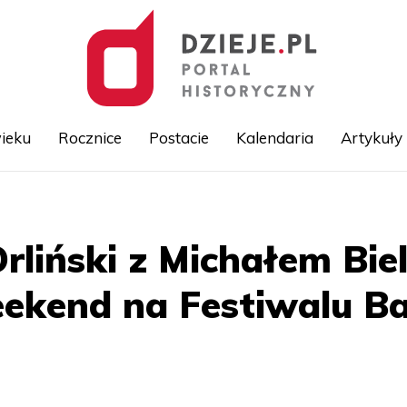
ieku
Rocznice
Postacie
Kalendaria
Artykuły
Przejdź
do
treści
rliński z Michałem Bie
eekend na Festiwalu 