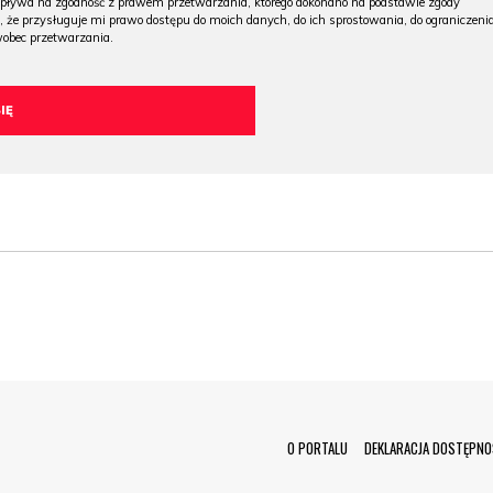
wpływa na zgodność z prawem przetwarzania, którego dokonano na podstawie zgody
, że przysługuje mi prawo dostępu do moich danych, do ich sprostowania, do ograniczeni
wobec przetwarzania.
Menu Footer
O PORTALU
DEKLARACJA DOSTĘPNO