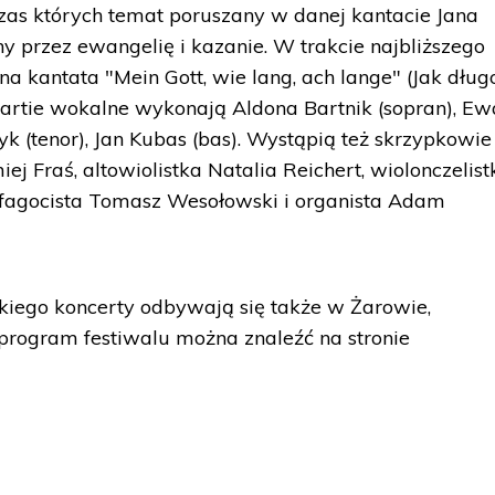
as których temat poruszany w danej kantacie Jana
y przez ewangelię i kazanie. W trakcie najbliższego
 kantata "Mein Gott, wie lang, ach lange" (Jak dług
artie wokalne wykonają Aldona Bartnik (sopran), Ew
k (tenor), Jan Kubas (bas). Wystąpią też skrzypkowie
ej Fraś, altowiolistka Natalia Reichert, wiolonczelist
fagocista Tomasz Wesołowski i organista Adam
iego koncerty odbywają się także w Żarowie,
program festiwalu można znaleźć na stronie