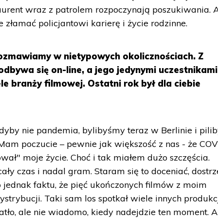
Laurent wraz z patrolem rozpoczynają poszukiwania. 
 złamać policjantowi karierę i życie rodzinne.
ozmawiamy w nietypowych okolicznościach. Z
dbywa się on-line, a jego jedynymi uczestnikami
le branży filmowej. Ostatni rok był dla ciebie
yby nie pandemia, bylibyśmy teraz w Berlinie i pil
 Mam poczucie – pewnie jak większość z nas - że COV
ał" moje życie. Choć i tak miałem dużo szczęścia.
ły czas i nadal gram. Staram się to doceniać, dostr
o jednak faktu, że pięć ukończonych filmów z moim
ystrybucji. Taki sam los spotkał wiele innych produkcj
atło, ale nie wiadomo, kiedy nadejdzie ten moment. A