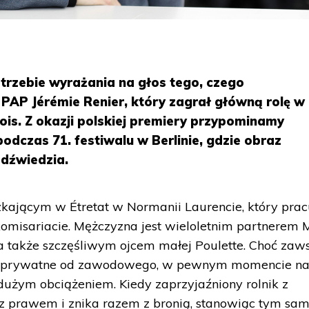
trzebie wyrażania na głos tego, czego
PAP Jérémie Renier, który zagrał główną rolę w
is. Z okazji polskiej premiery przypominamy
czas 71. festiwalu w Berlinie, gdzie obraz
dźwiedzia.
zkającym w Étretat w Normanii Laurencie, który prac
omisariacie. Mężczyzna jest wieloletnim partnerem M
, a także szczęśliwym ojcem małej Poulette. Choć zaw
ie prywatne od zawodowego, w pewnym momencie na
 dużym obciążeniem. Kiedy zaprzyjaźniony rolnik z
 z prawem i znika razem z bronią, stanowiąc tym s