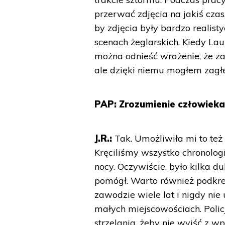
przerwać zdjęcia na jakiś czas
by zdjęcia były bardzo realist
scenach żeglarskich. Kiedy La
można odnieść wrażenie, że za
ale dzięki niemu mogłem zagłę
PAP: Zrozumienie człowieka,
J.R.:
Tak. Umożliwiła mi to też 
Kręciliśmy wszystko chronolog
nocy. Oczywiście, było kilka du
pomógł. Warto również podkreśl
zawodzie wiele lat i nigdy nie
małych miejscowościach. Poli
strzelania, żeby nie wyjść z w