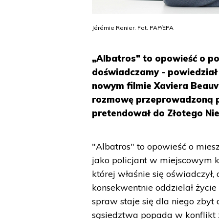
Jérémie Renier. Fot. PAP/EPA
„Albatros” to opowieść o po
doświadczamy - powiedział 
nowym filmie Xaviera Beauvo
rozmowę przeprowadzoną pod
pretendował do Złotego Nie
"Albatros" to opowieść o mies
jako policjant w miejscowym k
której właśnie się oświadczył
konsekwentnie oddzielał życ
spraw staje się dla niego zbyt
sąsiedztwa popada w konflikt