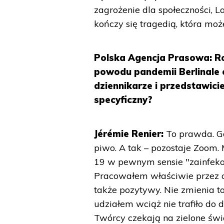
zagrożenie dla społeczności, 
kończy się tragedią, która może
Polska Agencja Prasowa: R
powodu pandemii Berlinale o
dziennikarze i przedstawicie
specyficzny?
Jérémie Renier:
To prawda. Gd
piwo. A tak – pozostaje Zoom.
19 w pewnym sensie "zainfekow
Pracowałem właściwie przez ca
także pozytywy. Nie zmienia t
udziałem wciąż nie trafiło do d
Twórcy czekają na zielone świ