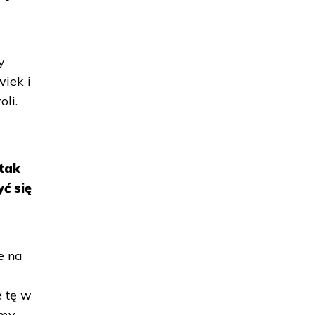
y
wiek i
li.
 tak
ć się
e na
e tę w
śmy