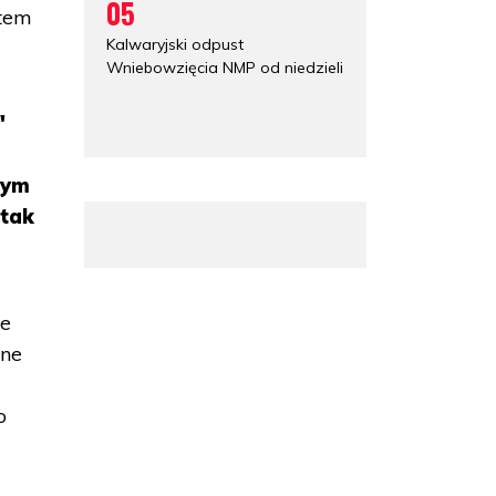
05
stem
Kalwaryjski odpust
Wniebowzięcia NMP od niedzieli
"
wym
 tak
ie
pne
o