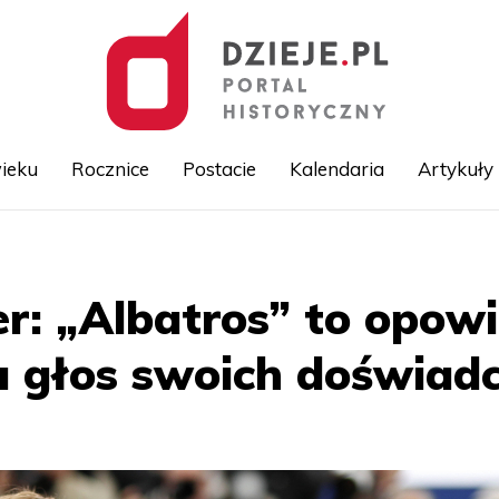
ieku
Rocznice
Postacie
Kalendaria
Artykuły
Przejdź
do
treści
er: „Albatros” to opowi
 głos swoich doświad