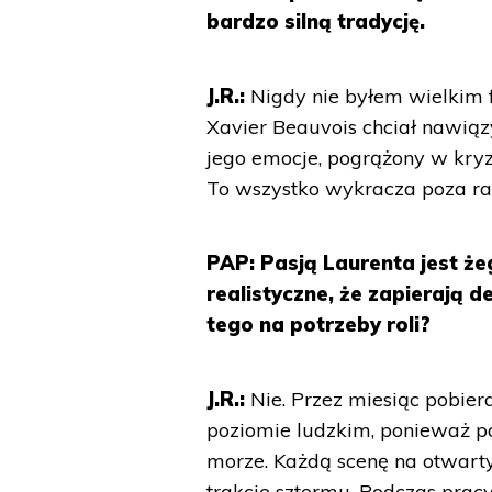
bardzo silną tradycję.
J.R.:
Nigdy nie byłem wielkim f
Xavier Beauvois chciał nawiązy
jego emocje, pogrążony w kryzy
To wszystko wykracza poza r
PAP: Pasją Laurenta jest żeg
realistyczne, że zapierają d
tego na potrzeby roli?
J.R.:
Nie. Przez miesiąc pobier
poziomie ludzkim, ponieważ po
morze. Każdą scenę na otwart
trakcie sztormu. Podczas pra