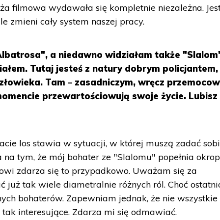
nża filmowa wydawała się kompletnie niezależna. Je
e zmieni cały system naszej pracy.
lbatrosa", a niedawno widziałam także "Slalom
iałem. Tutaj jesteś z natury dobrym policjantem,
człowieka. Tam – zasadniczym, wręcz przemoco
mencie przewartościowują swoje życie. Lubisz
tacie los stawia w sytuacji, w której muszą zadać sob
 na tym, że mój bohater ze "Slalomu" popełnia okro
ntowi zdarza się to przypadkowo. Uważam się za
 już tak wiele diametralnie różnych ról. Choć ostatni
nych bohaterów. Zapewniam jednak, że nie wszystkie
ą tak interesujące. Zdarza mi się odmawiać.