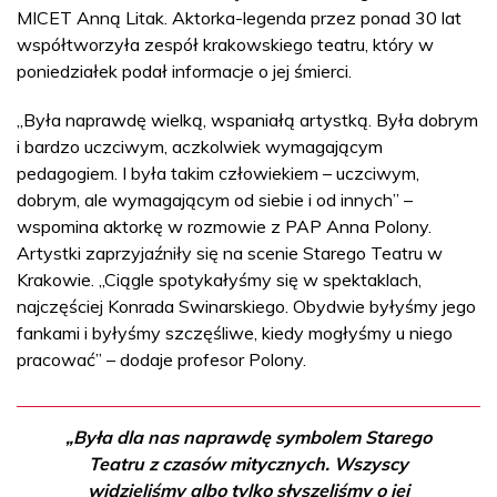
MICET Anną Litak. Aktorka-legenda przez ponad 30 lat
współtworzyła zespół krakowskiego teatru, który w
poniedziałek podał informacje o jej śmierci.
„Była naprawdę wielką, wspaniałą artystką. Była dobrym
i bardzo uczciwym, aczkolwiek wymagającym
pedagogiem. I była takim człowiekiem – uczciwym,
dobrym, ale wymagającym od siebie i od innych” –
wspomina aktorkę w rozmowie z PAP Anna Polony.
Artystki zaprzyjaźniły się na scenie Starego Teatru w
Krakowie. „Ciągle spotykałyśmy się w spektaklach,
najczęściej Konrada Swinarskiego. Obydwie byłyśmy jego
fankami i byłyśmy szczęśliwe, kiedy mogłyśmy u niego
pracować” – dodaje profesor Polony.
„Była dla nas naprawdę symbolem Starego
Teatru z czasów mitycznych. Wszyscy
widzieliśmy albo tylko słyszeliśmy o jej