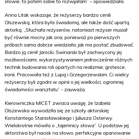
słowie, to potem sobie to rozwijałam” – opowiedziała.
Anna Litak wskazuje, że reżyserzy bardzo cenili
Olszewską, która była świadomą, ale także dość upartą
aktorką. „Słuchała reżyserów, natomiast reżyser musiał
być równie mocny jak ona, ponieważ po pierwszych
próbach sama dobrze wiedziała, jak ma postać zbudować.
Bardzo ją cenił Jarocki, Swinarski był zachwycony jej
możliwościami, wykorzystywaniem jednocześnie różnych
technik budowania roli opartych na realizmie, grotesce,
ironii. Pracowała też z Lupą i Grzegorzewskim. Ci wielcy
reżyserzy byli zgodni w opinii o jej wielkości, ogromnej
świadomości warsztatu” - zauważa.
Kierowniczka MICET zwraca uwagę, że Izabela
Olszewska wywodziła się ze szkoły aktorskiej
Konstantego Stanisławskiego i Juliusza Osterwy.
Wielokrotnie mówiła o „tajemnicy słowa”. U podstaw jej
aktorstwa był nacisk na słowo, perfekcyjne opanowanie