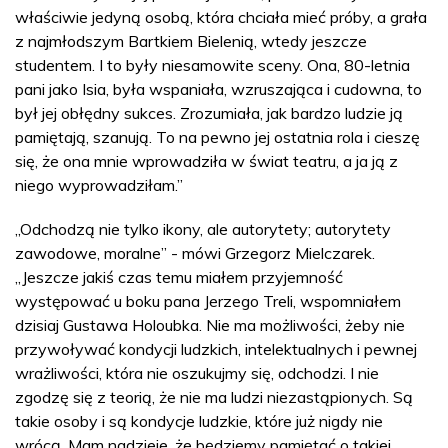
właściwie jedyną osobą, która chciała mieć próby, a grała
z najmłodszym Bartkiem Bielenią, wtedy jeszcze
studentem. I to były niesamowite sceny. Ona, 80-letnia
pani jako Isia, była wspaniała, wzruszająca i cudowna, to
był jej obłędny sukces. Zrozumiała, jak bardzo ludzie ją
pamiętają, szanują. To na pewno jej ostatnia rola i cieszę
się, że ona mnie wprowadziła w świat teatru, a ja ją z
niego wyprowadziłam.”
„Odchodzą nie tylko ikony, ale autorytety; autorytety
zawodowe, moralne” - mówi Grzegorz Mielczarek.
„Jeszcze jakiś czas temu miałem przyjemność
występować u boku pana Jerzego Treli, wspomniałem
dzisiaj Gustawa Holoubka. Nie ma możliwości, żeby nie
przywoływać kondycji ludzkich, intelektualnych i pewnej
wrażliwości, która nie oszukujmy się, odchodzi. I nie
zgodzę się z teorią, że nie ma ludzi niezastąpionych. Są
takie osoby i są kondycje ludzkie, które już nigdy nie
wrócą. Mam nadzieje, że będziemy pamiętać o takiej