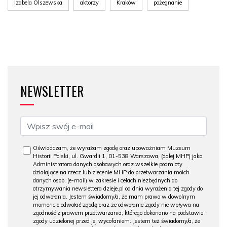
Izabela Olszewska
aktorzy
Kraków
pożegnanie
NEWSLETTER
Oświadczam, że wyrażam zgodę oraz upoważniam Muzeum
Historii Polski, ul. Gwardii 1, 01-538 Warszawa, (dalej MHP) jako
Administratora danych osobowych oraz wszelkie podmioty
działające na rzecz lub zlecenie MHP do przetwarzania moich
danych osob. (e-mail) w zakresie i celach niezbędnych do
otrzymywania newslettera dzieje.pl od dnia wyrażenia tej zgody do
jej odwołania. Jestem świadomy/a, że mam prawo w dowolnym
momencie odwołać zgodę oraz że odwołanie zgody nie wpływa na
zgodność z prawem przetwarzania, którego dokonano na podstawie
zgody udzielonej przed jej wycofaniem. Jestem też świadomy/a, że