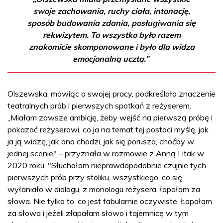
swoje zachowania, ruchy ciała, intonację,
sposób budowania zdania, posługiwania się
rekwizytem. To wszystko było razem
znakomicie skomponowane i było dla widza
emocjonalną ucztą.”
Olszewska, mówiąc o swojej pracy, podkreślała znaczenie
teatralnych prób i pierwszych spotkań z reżyserem.
„Miałam zawsze ambicję, żeby wejść na pierwszą próbę i
pokazać reżyserowi, co ja na temat tej postaci myślę, jak
ja ją widzę, jak ona chodzi, jak się porusza, choćby w
jednej scenie" – przyznała w rozmowie z Anną Litak w
2020 roku. "Słuchałam nieprawdopodobnie czujnie tych
pierwszych prób przy stoliku, wszystkiego, co się
wyłaniało w dialogu, z monologu reżysera, łapałam za
słowa. Nie tylko to, co jest fabularnie oczywiste. Łapałam
za słowa i jeżeli złapałam słowo i tajemnicę w tym