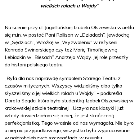
wielkich rolach u Wajdy”
Na scenie przy ul. Jagiellońskiej Izabela Olszewska wcieliła
się m.in. w postać Pani Rollison w „Dziadach”, Jewdochę
w „Sędziach”, Wróżkę w „Wyzwoleniu” w reżyserii
Konrada Swinarskiego czy też Marię Timofiejewną
Lebiadkin w „Biesach” Andrzeja Wajdy. Jej role przeszły
do historii polskiego teatru.
„Była dla nas naprawdę symbolem Starego Teatru z
czasów mitycznych. Wszyscy widzieliśmy albo tylko
słyszeliśmy o jej wielkich rolach u Wajdy” – podkreśla
Dorota Segda, która była studentką Izabeli Olszewskiej w
krakowskiej szkole teatralnej. „Uczyła nas klasyki i już
wtedy dowiedziałam się o niej, że jest skończoną
perfekcjonistką. Tego właśnie od nas wymagała. Nie było
u niej nic przypadkowego, wszystko było wypracowane
w najdrobniejszych szczegółach, w rysunku