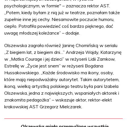
psychologicznym, w formie" – zaznacza rektor AST.
„Potem, kiedy byłam z nią już w teatrze, poznałam także
zupełnie inne jej cechy. Niesamowite poczucie humoru,
ciepło. Potrafiła powiedzieć coś bardzo pięknego, dać
uwagę młodszej koleżance” – dodaje.
Olszewska zagrała również Janinę Chomińską w serialu
„Z biegiem lat, z biegiem dni…” Andrzeja Wajdy, Katarzynę
w „Matka Courage i jej dzieci” w reżyserii Lidii Zamkow,
Estrellę w „Życie jest snem” w reżyserii Bogdana
Hussakowskiego. „Każde środowisko ma ikony, osoby,
które mają niepodważalny autorytet. Takim autorytetem,
ikoną, wielką artystką polskiego teatru była pani Izabela
Olszewska, jedna z największych, wspaniałych aktorek i
znakomita pedagożka” – wskazuje aktor, rektor-elekt
krakowskiej AST Grzegorz Mielczarek.
„Olszewska miała przemyślane wszystkie