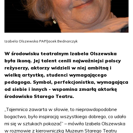
Izabela Olszewska PAP/Jacek Bednarczyk
W środowisku teatralnym Izabela Olszewska
była ikoną. Jej talent cenili najważniejsi polscy
reżyserzy, aktorzy widzieli w niej ambitną i
wielką artystkę, studenci wymagającego
pedagoga. Symbol, perfekcjonistka, wymagająca
od siebie i innych - wspomina zmarłą aktorkę
środowisko Starego Teatru.
„Tajemnica zawarta w słowie, to nieprawdopodobne
bogactwo, było inspiracją wszystkiego dobrego, co udało
mi się w sztukach pokazać” – mówiła Izabela Olszewska
w rozmowie z kierowniczką Muzeum Starego Teatru