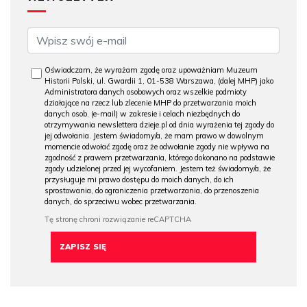
Oświadczam, że wyrażam zgodę oraz upoważniam Muzeum
Historii Polski, ul. Gwardii 1, 01-538 Warszawa, (dalej MHP) jako
Administratora danych osobowych oraz wszelkie podmioty
działające na rzecz lub zlecenie MHP do przetwarzania moich
danych osob. (e-mail) w zakresie i celach niezbędnych do
otrzymywania newslettera dzieje.pl od dnia wyrażenia tej zgody do
jej odwołania. Jestem świadomy/a, że mam prawo w dowolnym
momencie odwołać zgodę oraz że odwołanie zgody nie wpływa na
zgodność z prawem przetwarzania, którego dokonano na podstawie
zgody udzielonej przed jej wycofaniem. Jestem też świadomy/a, że
przysługuje mi prawo dostępu do moich danych, do ich
sprostowania, do ograniczenia przetwarzania, do przenoszenia
danych, do sprzeciwu wobec przetwarzania.