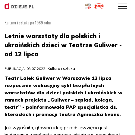
Kultura i sztuka po 1989 roku
Przejdź
do
Letnie warsztaty dla polskich i
treści
ukraińskich dzieci w Teatrze Guliwer -
od 12 lipca
Kultura i sztuka
PUBLIKACJA: 08.07.2022
Teatr Lalek Guliwer w Warszawie 12 lipca
rozpocznie wakacyjny cykl bezpłatnych
warsztatów dla dzieci polskich i ukraińskich w
ramach projektu „Guliwer – sąsiad, kolega,
teatr” - poinformowała PAP specjalistka ds.
literackich i promocji teatru Agnieszka Evans.
Jak wyjaśniła, główną ideą przedsięwzięcia jest
budowanie wspólnoty poprzez inicjatywy promujące i