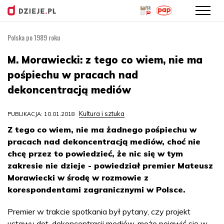
Polska po 1989 roku
Przejdź
do
M. Morawiecki: z tego co wiem, nie ma
treści
pośpiechu w pracach nad
dekoncentracją mediów
Kultura i sztuka
PUBLIKACJA: 10.01.2018
Z tego co wiem, nie ma żadnego pośpiechu w
pracach nad dekoncentracją mediów, choć nie
chcę przez to powiedzieć, że nic się w tym
zakresie nie dzieje - powiedział premier Mateusz
Morawiecki w środę w rozmowie z
korespondentami zagranicznymi w Polsce.
Premier w trakcie spotkania był pytany, czy projekt
ustawy dot. dekoncentracji mediów, może pojawić się w