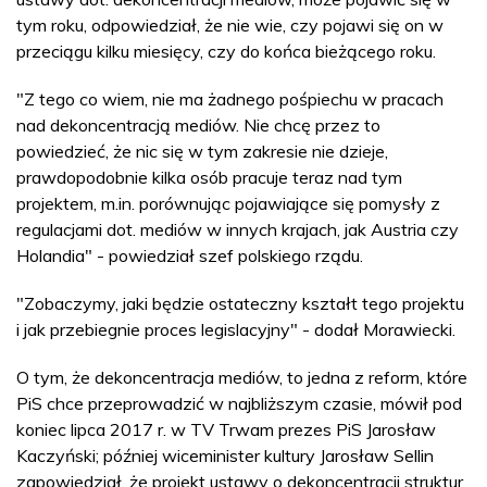
tym roku, odpowiedział, że nie wie, czy pojawi się on w
przeciągu kilku miesięcy, czy do końca bieżącego roku.
"Z tego co wiem, nie ma żadnego pośpiechu w pracach
nad dekoncentracją mediów. Nie chcę przez to
powiedzieć, że nic się w tym zakresie nie dzieje,
prawdopodobnie kilka osób pracuje teraz nad tym
projektem, m.in. porównując pojawiające się pomysły z
regulacjami dot. mediów w innych krajach, jak Austria czy
Holandia" - powiedział szef polskiego rządu.
"Zobaczymy, jaki będzie ostateczny kształt tego projektu
i jak przebiegnie proces legislacyjny" - dodał Morawiecki.
O tym, że dekoncentracja mediów, to jedna z reform, które
PiS chce przeprowadzić w najbliższym czasie, mówił pod
koniec lipca 2017 r. w TV Trwam prezes PiS Jarosław
Kaczyński; później wiceminister kultury Jarosław Sellin
zapowiedział, że projekt ustawy o dekoncentracji struktur