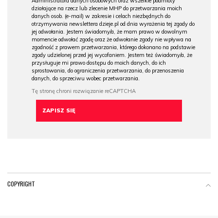
Administratora danych osobowych oraz wszelkie podmioty
działające na rzecz lub zlecenie MHP do przetwarzania moich
danych osob. (e-mail) w zakresie i celach niezbędnych do
otrzymywania newslettera dzieje.pl od dnia wyrażenia tej zgody do
jej odwołania. Jestem świadomy/a, że mam prawo w dowolnym
momencie odwołać zgodę oraz że odwołanie zgody nie wpływa na
zgodność z prawem przetwarzania, którego dokonano na podstawie
zgody udzielonej przed jej wycofaniem. Jestem też świadomy/a, że
przysługuje mi prawo dostępu do moich danych, do ich
sprostowania, do ograniczenia przetwarzania, do przenoszenia
danych, do sprzeciwu wobec przetwarzania.
COPYRIGHT