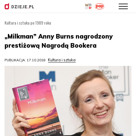
Kultura i sztuka po 1989 roku
Przejdź
do
„Milkman” Anny Burns nagrodzony
treści
prestiżową Nagrodą Bookera
Kultura i sztuka
PUBLIKACJA: 17.10.2018