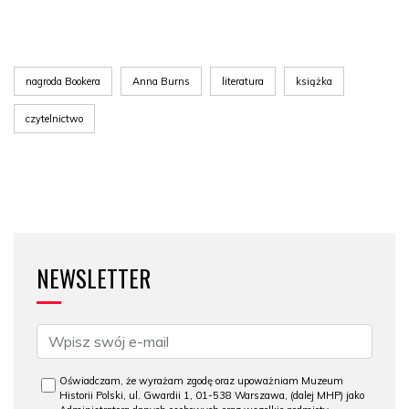
nagroda Bookera
Anna Burns
literatura
książka
czytelnictwo
NEWSLETTER
Oświadczam, że wyrażam zgodę oraz upoważniam Muzeum
Historii Polski, ul. Gwardii 1, 01-538 Warszawa, (dalej MHP) jako