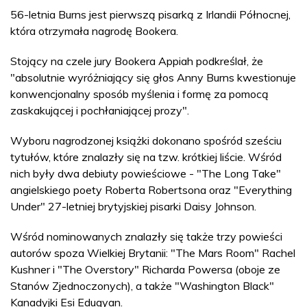
56-letnia Burns jest pierwszą pisarką z Irlandii Północnej,
która otrzymała nagrodę Bookera.
Stojący na czele jury Bookera Appiah podkreślał, że
"absolutnie wyróżniający się głos Anny Burns kwestionuje
konwencjonalny sposób myślenia i formę za pomocą
zaskakującej i pochłaniającej prozy".
Wyboru nagrodzonej książki dokonano spośród sześciu
tytułów, które znalazły się na tzw. krótkiej liście. Wśród
nich były dwa debiuty powieściowe - "The Long Take"
angielskiego poety Roberta Robertsona oraz "Everything
Under" 27-letniej brytyjskiej pisarki Daisy Johnson.
Wśród nominowanych znalazły się także trzy powieści
autorów spoza Wielkiej Brytanii: "The Mars Room" Rachel
Kushner i "The Overstory" Richarda Powersa (oboje ze
Stanów Zjednoczonych), a także "Washington Black"
Kanadyjki Esi Edugyan.