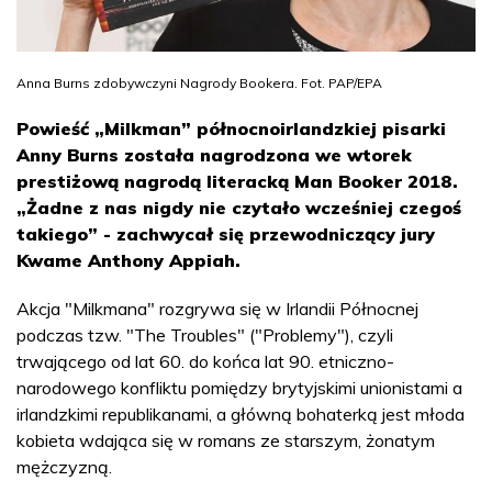
Anna Burns zdobywczyni Nagrody Bookera. Fot. PAP/EPA
Powieść „Milkman” północnoirlandzkiej pisarki
Anny Burns została nagrodzona we wtorek
prestiżową nagrodą literacką Man Booker 2018.
„Żadne z nas nigdy nie czytało wcześniej czegoś
takiego” - zachwycał się przewodniczący jury
Kwame Anthony Appiah.
Akcja "Milkmana" rozgrywa się w Irlandii Północnej
podczas tzw. "The Troubles" ("Problemy"), czyli
trwającego od lat 60. do końca lat 90. etniczno-
narodowego konfliktu pomiędzy brytyjskimi unionistami a
irlandzkimi republikanami, a główną bohaterką jest młoda
kobieta wdająca się w romans ze starszym, żonatym
mężczyzną.