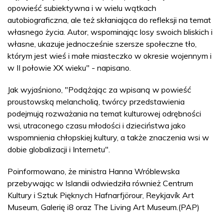
opowieść subiektywna i w wielu wątkach
autobiograficzna, ale też skłaniająca do refleksji na temat
własnego życia. Autor, wspominając losy swoich bliskich i
własne, ukazuje jednocześnie szersze społeczne tło,
którym jest wieś i małe miasteczko w okresie wojennym i
w II połowie XX wieku" - napisano.
Jak wyjaśniono, "Podążając za wpisaną w powieść
proustowską melancholią, twórcy przedstawienia
podejmują rozważania na temat kulturowej odrębności
wsi, utraconego czasu młodości i dzieciństwa jako
wspomnienia chłopskiej kultury, a także znaczenia wsi w
dobie globalizacji i Internetu".
Poinformowano, że ministra Hanna Wróblewska
przebywając w Islandii odwiedziła również Centrum
Kultury i Sztuk Pięknych Hafnarfjörour, Reykjavík Art
Museum, Galerię i8 oraz The Living Art Museum.(PAP)