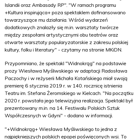
Islandii oraz Ambasady RP". "W ramach programu
+Kultura inspirująca+ poza spektaklem dofinansowano
towarzyszące mu działania. Wśród wydarzeń
dodatkowych znalazły się m.in. warsztaty twórcze
między zespołami artystycznymi obu teatrów oraz
otwarte warsztaty popularyzatorskie z zakresu polskiej
kultury, folku i literatury" - czytamy na stronie MKiDN.
Przypomniano, że spektakl "Widnokrąg" na podstawie
prozy Wiesława Myśliwskiego w adaptacji Radosława
Paczochy i w reżyserii Michała Kotańskiego miał swoją
premierę 6 stycznia 2019 r. w 140. rocznicę istnienia
Teatru im. Stefana Żeromskiego w Kielcach. "Na początku
2020 r. powstała jego telewizyjna realizacja. Spektakl był
prezentowany m.in. na 14. Festiwalu Polskich Sztuk
Współczesnych w Gdyni" - dodano w informacji.
"+Widnokrąg+ Wiesława Myśliwskiego to jedna z
najpiękniejszych polskich epopei poświęconych wsi. To