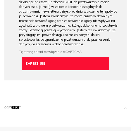
działające na rzecz lub zlecenie MHP do przetwarzania moich
danych osob. (e-mail) w zakresie i celach niezbędnych do
otrzymywania newslettera dzieje.pl od dnia wyrażenia tej zgody do
jej odwołania. Jestem świadomy/a, że mam prawo w dowolnym
momencie odwołać zgodę oraz że odwołanie zgody nie wpływa na
zgodność z prawem przetwarzania, którego dokonano na podstawie
zgody udzielonej przed jej wycofaniem. Jestem też świadomy/a, że
przysługuje mi prawo dostępu do moich danych, do ich
sprostowania, do ograniczenia przetwarzania, do przenoszenia
danych, do sprzeciwu wobec przetwarzania.
COPYRIGHT