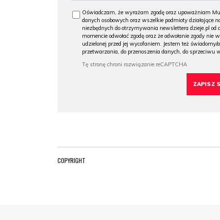
Oświadczam, że wyrażam zgodę oraz upoważniam Muzeu
danych osobowych oraz wszelkie podmioty działające na
niezbędnych do otrzymywania newslettera dzieje.pl od
momencie odwołać zgodę oraz że odwołanie zgody nie 
udzielonej przed jej wycofaniem. Jestem też świadomy/a
przetwarzania, do przenoszenia danych, do sprzeciwu 
COPYRIGHT