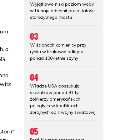
Wyjątkowo niski poziom wody
w Dunaju odsłonił pozostałości
starożytnego mostu
eum
03
W ścianach kamienicy przy
h, a
rynku w Krakowie odkryto
agę
ponad 100-letnie szyny
04
iona
witz
Władze USA poszukują
szczątków ponad 81 tys.
żołnierzy amerykańskich
poległych w konfliktach
zbrojnych od II wojny światowej
e
05
torii”
Prof. Klęczar: czasem sami