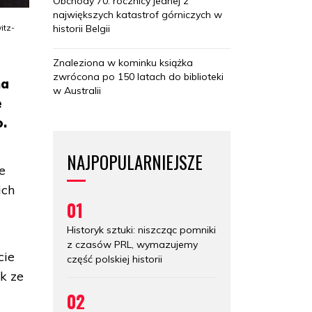
Obchody 70. rocznicy jednej z
największych katastrof górniczych w
historii Belgii
itz-
Znaleziona w kominku książka
zwrócona po 150 latach do biblioteki
na
w Australii
e
o.
NAJPOPULARNIEJSZE
e
ich
01
Historyk sztuki: niszcząc pomniki
z czasów PRL, wymazujemy
cie
część polskiej historii
k ze
02