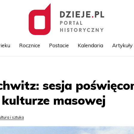
ieku
Rocznice
Postacie
Kalendaria
Artykuły
Przejdź
do
treści
hwitz: sesja poświęco
 kulturze masowej
ultura i sztuka