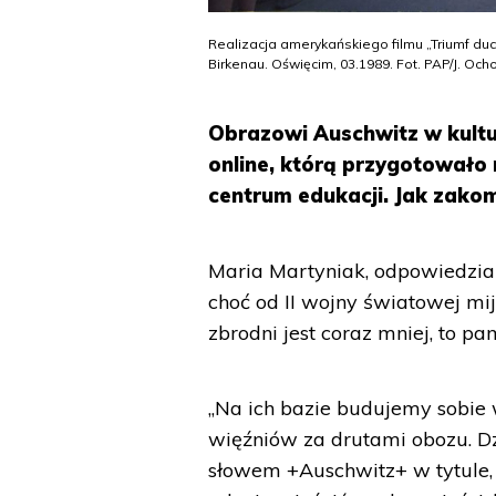
Realizacja amerykańskiego filmu „Triumf du
Birkenau. Oświęcim, 03.1989. Fot. PAP/J. Och
Obrazowi Auschwitz w kult
online, którą przygotował
centrum edukacji. Jak zako
Maria Martyniak, odpowiedzial
choć od II wojny światowej mi
zbrodni jest coraz mniej, to pa
„Na ich bazie budujemy sobie 
więźniów za drutami obozu. 
słowem +Auschwitz+ w tytule,