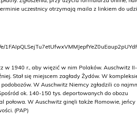
łatny. Zgłoszenia, przy użyciu formularza online, na
terminie uczestnicy otrzymają maila z linkiem do udz
rms/d/e/1FAIpQLSejTu7etUfwxVMMJepfYeZ0uEaup2pU
z w 1940 r., aby więzić w nim Polaków. Auschwitz II
niej. Stał się miejscem zagłady Żydów. W kompleksi
podobozów. W Auschwitz Niemcy zgładzili co najmn
 Spośród ok. 140-150 tys. deportowanych do obozu
al połowa. W Auschwitz ginęli także Romowie, jeńcy
ości. (PAP)