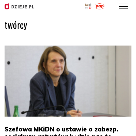
twórcy
Przejdź
do
treści
Szefowa MKiDN o ustawie o zabezp.