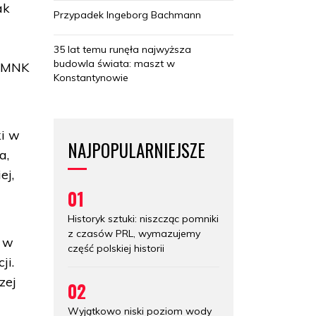
ak
Przypadek Ingeborg Bachmann
35 lat temu runęła najwyższa
budowla świata: maszt w
a MNK
Konstantynowie
ki w
NAJPOPULARNIEJSZE
a,
ej,
01
Historyk sztuki: niszcząc pomniki
z czasów PRL, wymazujemy
y w
część polskiej historii
ji.
zej
02
Wyjątkowo niski poziom wody