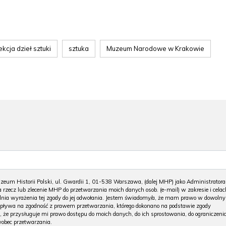
ekcja dzieł sztuki
sztuka
Muzeum Narodowe w Krakowie
m Historii Polski, ul. Gwardii 1, 01-538 Warszawa, (dalej MHP) jako Administratora
 rzecz lub zlecenie MHP do przetwarzania moich danych osob. (e-mail) w zakresie i celac
 dnia wyrażenia tej zgody do jej odwołania. Jestem świadomy/a, że mam prawo w dowoln
wpływa na zgodność z prawem przetwarzania, którego dokonano na podstawie zgody
, że przysługuje mi prawo dostępu do moich danych, do ich sprostowania, do ograniczeni
wobec przetwarzania.