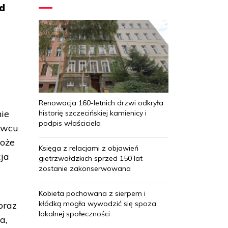
ód
Renowacja 160-letnich drzwi odkryła
nie
historię szczecińskiej kamienicy i
podpis właściciela
rwcu
może
Księga z relacjami z objawień
cja
gietrzwałdzkich sprzed 150 lat
zostanie zakonserwowana
Kobieta pochowana z sierpem i
kłódką mogła wywodzić się spoza
braz
lokalnej społeczności
a,