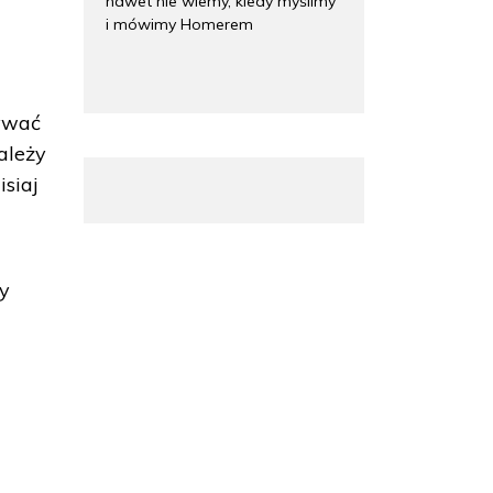
nawet nie wiemy, kiedy myślimy
i mówimy Homerem
ywać
należy
isiaj
y