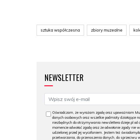
sztuka współczesna
zbiory muzealne
kol
NEWSLETTER
Oświadczam, że wyrażam zgodę oraz upoważniam Muzeu
danych osobowych oraz wszelkie podmioty działające na
niezbędnych do otrzymywania newslettera dzieje.pl od
momencie odwołać zgodę oraz że odwołanie zgody nie 
udzielonej przed jej wycofaniem. Jestem też świadomy/a
przetwarzania, do przenoszenia danych, do sprzeciwu 