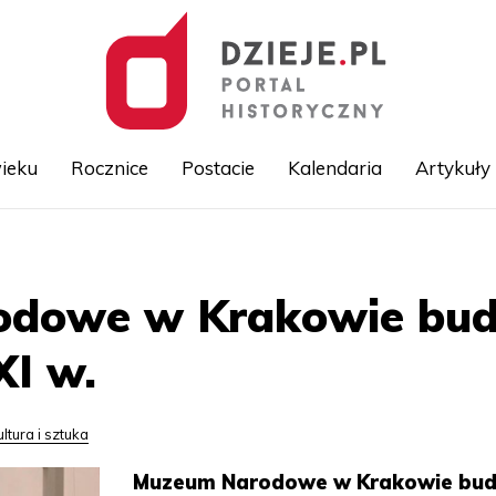
ieku
Rocznice
Postacie
Kalendaria
Artykuły
Przejdź
do
treści
dowe w Krakowie budu
XI w.
ultura i sztuka
Muzeum Narodowe w Krakowie bud