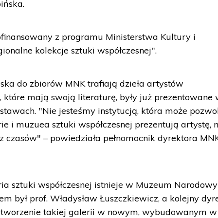
ińska.
ofinansowany z programu Ministerstwa Kultury i
nalne kolekcje sztuki współczesnej".
ka do zbiorów MNK trafiają dzieła artystów
 które mają swoją literaturę, były już prezentowane
tawach. "Nie jesteśmy instytucją, która może pozwol
rie i muzuea sztuki współczesnej prezentują artystę,
braz czasów" – powiedziała pełnomocnik dyrektora MNK
eria sztuki współczesnej istnieje w Muzeum Narodow
em był prof. Władysław Łuszczkiewicz, a kolejny dyr
o stworzenie takiej galerii w nowym, wybudowanym w