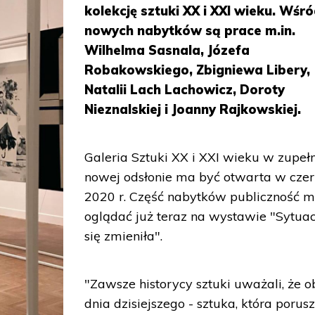
kolekcję sztuki XX i XXI wieku. Wśr
nowych nabytków są prace m.in.
Wilhelma Sasnala, Józefa
Robakowskiego, Zbigniewa Libery,
Natalii Lach Lachowicz, Doroty
Nieznalskiej i Joanny Rajkowskiej.
Galeria Sztuki XX i XXI wieku w zupeł
nowej odsłonie ma być otwarta w cze
2020 r. Część nabytków publiczność 
oglądać już teraz na wystawie "Sytua
się zmieniła".
"Zawsze historycy sztuki uważali, że o
dnia dzisiejszego - sztuka, która porusz