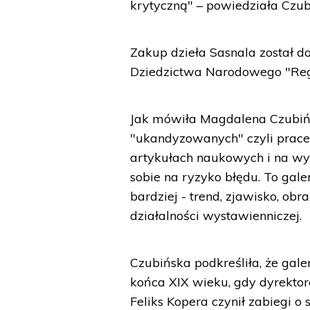
krytyczną" – powiedziała Czub
Zakup dzieła Sasnala został d
Dziedzictwa Narodowego "Regio
Jak mówiła Magdalena Czubińs
"ukandyzowanych" czyli prace,
artykułach naukowych i na wys
sobie na ryzyko błędu. To gale
bardziej - trend, zjawisko, o
działalności wystawienniczej.
Czubińska podkreśliła, że gal
końca XIX wieku, gdy dyrektor
Feliks Kopera czynił zabiegi 