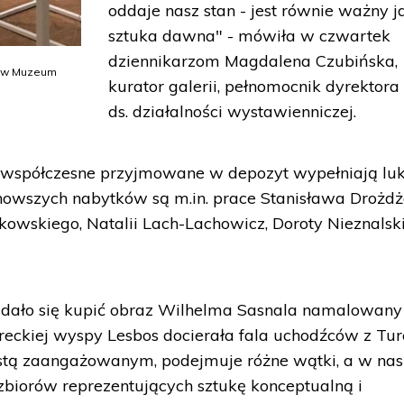
oddaje nasz stan - jest równie ważny j
sztuka dawna" - mówiła w czwartek
dziennikarzom Magdalena Czubińska,
i” w Muzeum
kurator galerii, pełnomocnik dyrektor
ds. działalności wystawienniczej.
ła współczesne przyjmowane w depozyt wypełniają lu
nowszych nabytków są m.in. prace Stanisława Drożdż
kowskiego, Natalii Lach-Lachowicz, Doroty Nieznalski
udało się kupić obraz Wilhelma Sasnala namalowan
reckiej wyspy Lesbos docierała fala uchodźców z Turc
ystą zaangażowanym, podejmuje różne wątki, a w nas
zbiorów reprezentujących sztukę konceptualną i