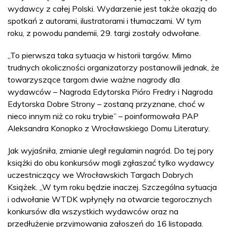
wydawcy z całej Polski. Wydarzenie jest także okazją do
spotkań z autorami, ilustratorami i tłumaczami. W tym
roku, z powodu pandemii, 29. targi zostały odwołane.
„To pierwsza taka sytuacja w historii targów. Mimo
trudnych okoliczności organizatorzy postanowili jednak, że
towarzyszące targom dwie ważne nagrody dla
wydawców – Nagroda Edytorska Pióro Fredry i Nagroda
Edytorska Dobre Strony – zostaną przyznane, choć w
nieco innym niż co roku trybie” – poinformowała PAP
Aleksandra Konopko z Wrocławskiego Domu Literatury.
Jak wyjaśniła, zmianie uległ regulamin nagród. Do tej pory
książki do obu konkursów mogli zgłaszać tylko wydawcy
uczestniczący we Wrocławskich Targach Dobrych
Książek. „W tym roku będzie inaczej. Szczególna sytuacja
i odwołanie WTDK wpłynęły na otwarcie tegorocznych
konkursów dla wszystkich wydawców oraz na
przedłużenie przyjmowania zgłoszeń do 16 listopada.