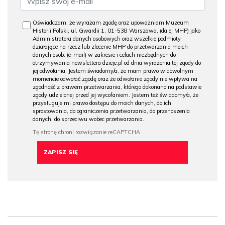
Oświadczam, że wyrażam zgodę oraz upoważniam Muzeum
Historii Polski, ul. Gwardii 1, 01-538 Warszawa, (dalej MHP) jako
Administratora danych osobowych oraz wszelkie podmioty
działające na rzecz lub zlecenie MHP do przetwarzania moich
danych osob. (e-mail) w zakresie i celach niezbędnych do
otrzymywania newslettera dzieje.pl od dnia wyrażenia tej zgody do
jej odwołania. Jestem świadomy/a, że mam prawo w dowolnym
momencie odwołać zgodę oraz że odwołanie zgody nie wpływa na
zgodność z prawem przetwarzania, którego dokonano na podstawie
zgody udzielonej przed jej wycofaniem. Jestem też świadomy/a, że
przysługuje mi prawo dostępu do moich danych, do ich
sprostowania, do ograniczenia przetwarzania, do przenoszenia
danych, do sprzeciwu wobec przetwarzania.