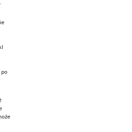
.
ie
kl
 po
ż
e
 może