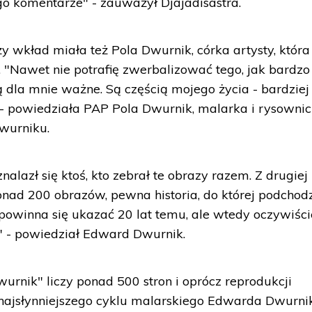
go komentarze" - zauważył Djajadisastra.
wkład miała też Pola Dwurnik, córka artysty, która
. "Nawet nie potrafię zwerbalizować tego, jak bardzo
 dla mnie ważne. Są częścią mojego życia - bardziej
powiedziała PAP Pola Dwurnik, malarka i rysownic
wurniku.
alazł się ktoś, kto zebrał te obrazy razem. Z drugiej
ponad 200 obrazów, pewna historia, do której podchod
powinna się ukazać 20 lat temu, ale wtedy oczywiści
u" - powiedział Edward Dwurnik.
nik" liczy ponad 500 stron i oprócz reprodukcji
z najsłynniejszego cyklu malarskiego Edwarda Dwurni