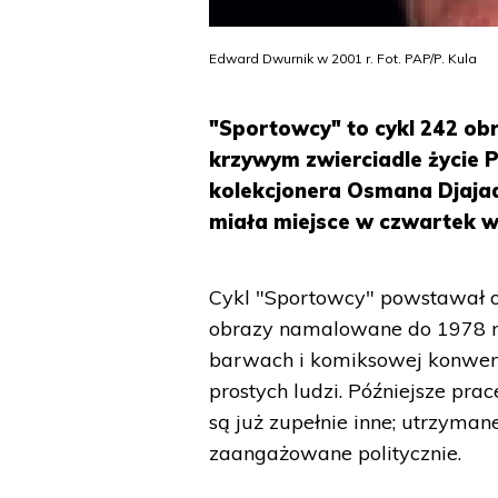
Edward Dwurnik w 2001 r. Fot. PAP/P. Kula
"Sportowcy" to cykl 242 o
krzywym zwierciadle życie 
kolekcjonera Osmana Djajadi
miała miejsce w czwartek 
Cykl "Sportowcy" powstawał o
obrazy namalowane do 1978 ro
barwach i komiksowej konwenc
prostych ludzi. Późniejsze pra
są już zupełnie inne; utrzyman
zaangażowane politycznie.