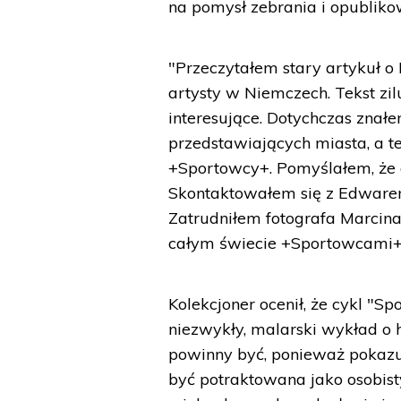
na pomysł zebrania i opubliko
"Przeczytałem stary artykuł o
artysty w Niemczech. Tekst zi
interesujące. Dotychczas zna
przedstawiających miasta, a te
+Sportowcy+. Pomyślałem, że d
Skontaktowałem się z Edwarem
Zatrudniłem fotografa Marcina
całym świecie +Sportowcami+"
Kolekcjoner ocenił, że cykl "Sp
niezwykły, malarski wykład o hi
powinny być, ponieważ pokazuj
być potraktowana jako osobisty