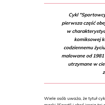
Cykl "Sportowcy
pierwsza część ob
w charakterystyc
komiksowej k
codziennemu życiu 
malowane od 1981 ro
utrzymane w ciem
z
Wiele osób uważa, że tytuł c
marki "Sport" i choć ironia te