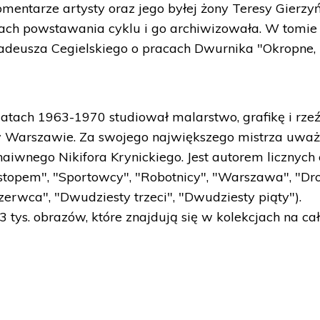
entarze artysty oraz jego byłej żony Teresy Gierzyń
ach powstawania cyklu i go archiwizowała. W tomie
. Tadeusza Cegielskiego o pracach Dwurnika "Okropne,
atach 1963-1970 studiował malarstwo, grafikę i rze
w Warszawie. Za swojego największego mistrza uwa
iwnego Nikifora Krynickiego. Jest autorem licznych 
ostopem", "Sportowcy", "Robotnicy", "Warszawa", "Dr
erwca", "Dwudziesty trzeci", "Dwudziesty piąty").
tys. obrazów, które znajdują się w kolekcjach na c