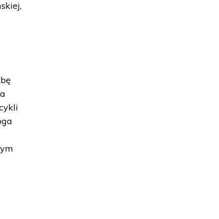
skiej,
źbę
ża
cykli
oga
ałym