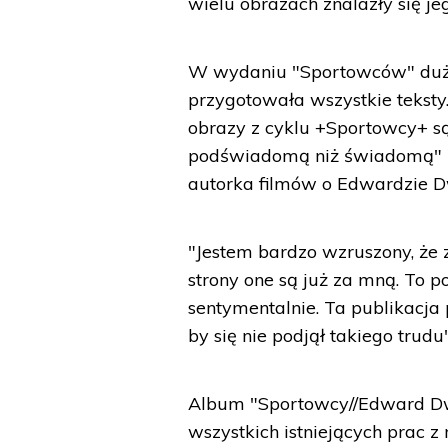
wielu obrazach znalazły się je
W wydaniu "Sportowców" duży 
przygotowała wszystkie teksty
obrazy z cyklu +Sportowcy+ są
podświadomą niż świadomą" - 
autorka filmów o Edwardzie D
"Jestem bardzo wzruszony, że zn
strony one są już za mną. To 
sentymentalnie. Ta publikacja 
by się nie podjął takiego trud
Album "Sportowcy//Edward Dwur
wszystkich istniejących prac 