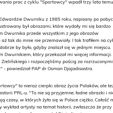
wania prac z cyklu "Sportowcy" wpadł trzy lata temu
 Edwardzie Dwurniku z 1985 roku, napisany po pobyc
lustrowany był obrazami, które wydały mi się bardzo
łem Dwurnika przede wszystkim z jego obrazów
 aż tak do mnie nie przemawiały. I tak trafiłem na cy
obrze by było, gdyby znalazł się w jednym miejscu.
 Dwurnikiem, który przekazał mi więcej informacji.
 Zielińskiego i rozpoczęliśmy pościg za rozrzuconymi
 - powiedział PAP dr Osman Djajadisastra.
ortowcy" to nieraz cierpki obraz życia Polaków, ale te
storii PRL-u. "To nie są przyjemne, ładne obrazki i ni
ą czasy, w których żyło się w Polsce ciężko. Całość
 wykład artysty na temat historii, zwłaszcza że przy