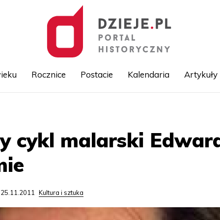
ieku
Rocznice
Postacie
Kalendaria
Artykuły
Przejdź
do
treści
zy cykl malarski Edwa
mie
 25.11.2011
Kultura i sztuka