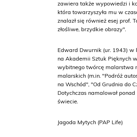
zawiera także wypowiedzi i kom
która towarzyszyła mu w czas
znalazł się również esej prof
złośliwe, brzydkie obrazy".
Edward Dwurnik (ur. 1943) w l
na Akademii Sztuk Pięknych 
wybitnego twórcę malarstwa na
malarskich (m.in. "Podróż aut
na Wschód", "Od Grudnia do Cz
Dotychczas namalował ponad 3 
świecie.
Jagoda Mytych (PAP Life)