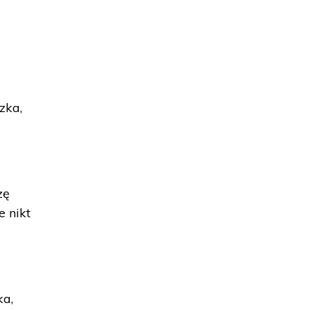
zka,
zę
e nikt
ka,