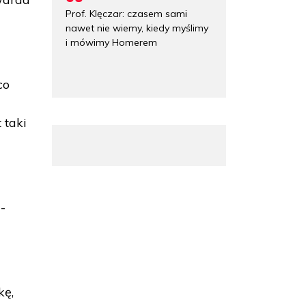
Prof. Klęczar: czasem sami
nawet nie wiemy, kiedy myślimy
i mówimy Homerem
co
 taki
-
kę,