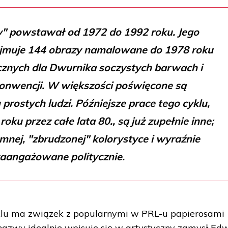
" powstawał od 1972 do 1992 roku. Jego
ejmuje 144 obrazy namalowane do 1978 roku
znych dla Dwurnika soczystych barwach i
onwencji. W większości poświęcone są
prostych ludzi. Późniejsze prace tego cyklu,
ku przez całe lata 80., są już zupełnie inne;
nej, "zbrudzonej" kolorystyce i wyraźnie
aangażowane politycznie.
yklu ma związek z popularnymi w PRL-u papierosami
j nazwy idealnie wpisuje się w artystyczny zamysł E