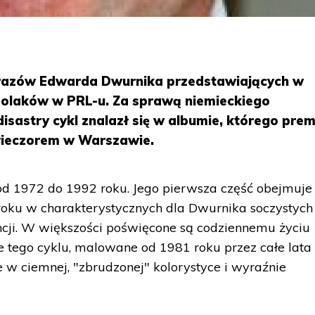
brazów Edwarda Dwurnika przedstawiających w
Polaków w PRL-u. Za sprawą niemieckiego
sastry cykl znalazł się w albumie, którego prem
wieczorem w Warszawie.
d 1972 do 1992 roku. Jego pierwsza część obejmuje
ku w charakterystycznych dla Dwurnika soczystych
ji. W większości poświęcone są codziennemu życiu
ce tego cyklu, malowane od 1981 roku przez całe lata 
e w ciemnej, "zbrudzonej" kolorystyce i wyraźnie