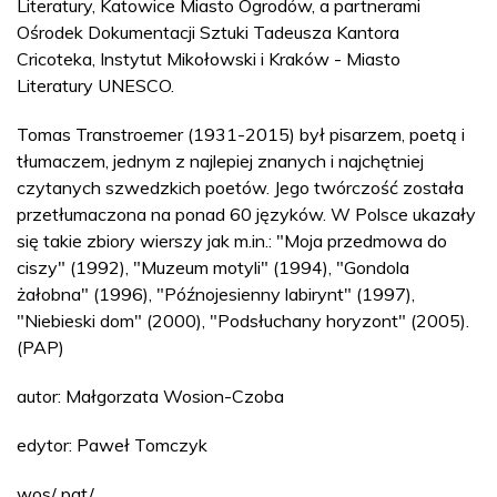
Literatury, Katowice Miasto Ogrodów, a partnerami
Ośrodek Dokumentacji Sztuki Tadeusza Kantora
Cricoteka, Instytut Mikołowski i Kraków - Miasto
Literatury UNESCO.
Tomas Transtroemer (1931-2015) był pisarzem, poetą i
tłumaczem, jednym z najlepiej znanych i najchętniej
czytanych szwedzkich poetów. Jego twórczość została
przetłumaczona na ponad 60 języków. W Polsce ukazały
się takie zbiory wierszy jak m.in.: "Moja przedmowa do
ciszy" (1992), "Muzeum motyli" (1994), "Gondola
żałobna" (1996), "Późnojesienny labirynt" (1997),
"Niebieski dom" (2000), "Podsłuchany horyzont" (2005).
(PAP)
autor: Małgorzata Wosion-Czoba
edytor: Paweł Tomczyk
wos/ pat/