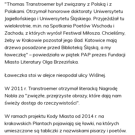
"Thomas Transtroemer był związany z Polską i z
Polakami. Otrzymał honorowe doktoraty Uniwersytetu
Jagiellońskiego i Uniwersytetu Śląskiego. Przyjeżdżał tu
wielokrotnie, m.in. na Spotkania Poetów Wschodu i
Zachodu, z których wyrósł Festiwal Miłosza. Chcieliśmy,
żeby w Krakowie pozostał jego ślad. Katowice mają
drzewo posadzone przed Biblioteką Śląską, a my
ławeczkę" – powiedziała w piątek PAP prezes Fundacji
Miasto Literatury Olga Brzezińska.
Ławeczka stoi w alejce nieopodal ulicy Wiślnej.
W 2011 r. Transtroemer otrzymał literacką Nagrodę
Nobla za "zwięzłe, przejrzyste obrazy, które dają nam
świeży dostęp do rzeczywistości".
W ramach projektu Kody Miasta od 2014 r. na
krakowskich Plantach pojawiają się ławki, na których
umieszczone są tabliczki z nazwiskami pisarzy i poetów.