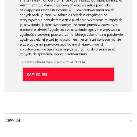
Historii Polski, ul. Gwardii 1, 01-538 Warszawa, (dalej MHP) jako
Administratora danych osobowych oraz wszelkie podmioty
działające na rzecz lub zlecenie MHP do przetwarzania moich
danych osob. (e-mail) w zakresie i celach niezbędnych do
otrzymywania newslettera dzieje.pl od dnia wyrażenia tej zgody do
jej odwołania. Jestem świadomy/a, że mam prawo w dowolnym
momencie odwołać zgodę oraz że odwołanie zgody nie wpływa na
zgodność z prawem przetwarzania, którego dokonano na podstawie
zgody udzielonej przed jej wycofaniem. Jestem też świadomy/a, że
przysługuje mi prawo dostępu do moich danych, do ich
sprostowania, do ograniczenia przetwarzania, do przenoszenia
danych, do sprzeciwu wobec przetwarzania.
COPYRIGHT