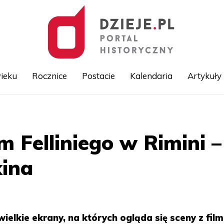
ieku
Rocznice
Postacie
Kalendaria
Artykuły
Przejdź
do
treści
Felliniego w Rimini –
kina
ielkie ekrany, na których ogląda się sceny z fil