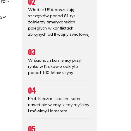
02
ra”-
Władze USA poszukują
szczątków ponad 81 tys.
AP.
żołnierzy amerykańskich
poległych w konfliktach
zbrojnych od II wojny światowej
03
W ścianach kamienicy przy
rynku w Krakowie odkryto
ponad 100-letnie szyny
04
Prof. Klęczar: czasem sami
nawet nie wiemy, kiedy myślimy
i mówimy Homerem
05