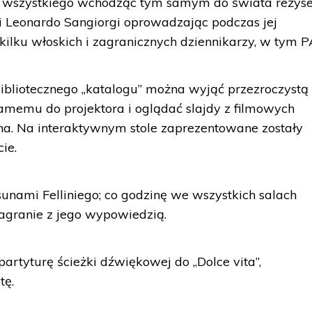
ć wszystkiego wchodząc tym samym do świata reżyse
i Leonardo Sangiorgi oprowadzając podczas jej
kilku włoskich i zagranicznych dziennikarzy, w tym P
ibliotecznego „katalogu” można wyjąć przezroczystą
samemu do projektora i oglądać slajdy z filmowych
ina. Na interaktywnym stole zaprezentowane zostały
ie.
sunami Felliniego; co godzinę we wszystkich salach
agranie z jego wypowiedzią.
artyturę ścieżki dźwiękowej do „Dolce vita”,
tę.