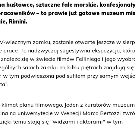
 na huśtawce, sztuczne fale morskie, konfesjonał
racowników – to prawie już gotowe muzeum mis
e, Rimini.
-wiecznym zamku, zostanie otwarte jeszcze w sierpn
 prace. To nadzwyczaj sugestywna ekspozycja, któr
znaleźć się w świecie filmów Felliniego i jego wyobr
gólnych salach zamku na kilku piętrach znajdują się
ów, w tym podwieszona pod sufitem przy samym wejśc
ta”.
ą klimat planu filmowego. Jeden z kuratorów muzeum
kina na uniwersytecie w Wenecji Marco Bertozzi zwró
zięki temu stają się "widzami i aktorami" w tym