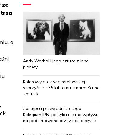
y ze
trza
iu, a
a
aźni
Andy Warhol i jego sztuka z innej
planety
iu
Kolorowy ptak w peerelowskiej
szarzyźnie - 35 lat temu zmarła Kalina
Jędrusik
,
Zastępca przewodniczącego
cił
Kolegium IPN: polityka nie ma wpływu
na podejmowane przez nas decyzje