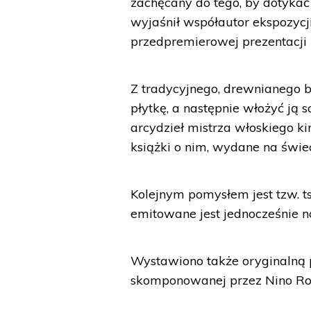
zachęcany do tego, by dotyka
wyjaśnił współautor ekspozycj
przedpremierowej prezentacji 
Z tradycyjnego, drewnianego b
płytkę, a następnie włożyć ją 
arcydzieł mistrza włoskiego k
książki o nim, wydane na świec
Kolejnym pomysłem jest tzw. t
emitowane jest jednocześnie n
Wystawiono także oryginalną p
skomponowanej przez Nino Ro