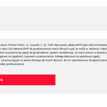
m Historii Polski, ul. Gwardii 1, 01-538 Warszawa, (dalej MHP) jako Administratora
 rzecz lub zlecenie MHP do przetwarzania moich danych osob. (e-mail) w zakresie i celac
 dnia wyrażenia tej zgody do jej odwołania. Jestem świadomy/a, że mam prawo w dowoln
wpływa na zgodność z prawem przetwarzania, którego dokonano na podstawie zgody
, że przysługuje mi prawo dostępu do moich danych, do ich sprostowania, do ograniczeni
wobec przetwarzania.