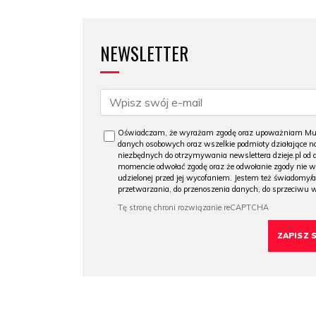
NEWSLETTER
Oświadczam, że wyrażam zgodę oraz upoważniam Muzeu
danych osobowych oraz wszelkie podmioty działające na
niezbędnych do otrzymywania newslettera dzieje.pl od
momencie odwołać zgodę oraz że odwołanie zgody nie 
udzielonej przed jej wycofaniem. Jestem też świadomy/a
przetwarzania, do przenoszenia danych, do sprzeciwu 