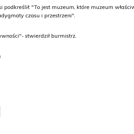
i podkreślił: "To jest muzeum, które muzeum właści
adygmaty czasu i przestrzeni".
ności"- stwierdził burmistrz.
)