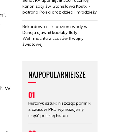
Senat RP upamiętnił 300. rocznicę
kanonizacji św. Stanisława Kostki -
patrona Polski oraz dzieci i młodzieży
m”.
-
Rekordowo niski poziom wody w
Dunaju ujawnił kadłuby floty
Wehrmachtu z czasów II wojny
światowej
NAJPOPULARNIEJSZE
ł”. W
01
Historyk sztuki: niszcząc pomniki
z czasów PRL, wymazujemy
część polskiej historii