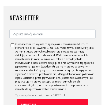
NEWSLETTER
Oświadczam, że wyrażam zgodę oraz upoważniam Muzeum
Historii Polski, ul. Gwardii 1, 01-538 Warszawa, (dalej MHP) jako
Administratora danych osobowych oraz wszelkie podmioty
działające na rzecz lub zlecenie MHP do przetwarzania moich
danych osob. (e-mail) w zakresie i celach niezbędnych do
otrzymywania newslettera dzieje.pl od dnia wyrażenia tej zgody do
jej odwołania. Jestem świadomy/a, że mam prawo w dowolnym
momencie odwołać zgodę oraz że odwołanie zgody nie wpływa na
zgodność z prawem przetwarzania, którego dokonano na podstawie
zgody udzielonej przed jej wycofaniem. Jestem też świadomy/a, że
przysługuje mi prawo dostępu do moich danych, do ich
sprostowania, do ograniczenia przetwarzania, do przenoszenia
danych, do sprzeciwu wobec przetwarzania.