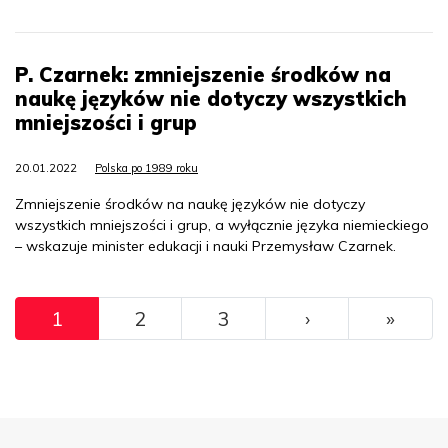
P. Czarnek: zmniejszenie środków na
naukę języków nie dotyczy wszystkich
mniejszości i grup
20.01.2022
Polska po 1989 roku
Zmniejszenie środków na naukę języków nie dotyczy
wszystkich mniejszości i grup, a wyłącznie języka niemieckiego
– wskazuje minister edukacji i nauki Przemysław Czarnek.
Pagination
››
Ostat
1
2
3
›
»