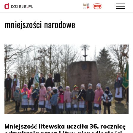
mniejszości narodowe
Przejdź
do
treści
Mniejszość litewska uczciła 36. rocznicę