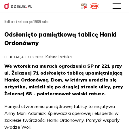
Kultura i sztuka po 1989 roku
Przejdź
do
Odsłonięto pamiątkową tablicę Hanki
treści
Ordonówny
Kultura i sztuka
PUBLIKACJA: 07.02.2023
We wtorek na murach ogrodzenia SP nr 221 przy
ul. Żelaznej 71 odsłonięto tablicę upamiętniającą
Hankę Ordonównę. Dom, w którym urodziła się
artystka, mieścił się po drugiej stronie ulicy, przy
Żelaznej 68 - poinformował wolski ratusz.
Pomysł utworzenia pamiątkowej tablicy to inicjatywa
Anny Marii Adamiak, śpiewaczki operowej i ekspertki w
zakresie twórczości Hanki Ordonówny. Pomysł wsparły
władze Woli.