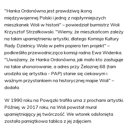
"Hanka Ordonówna jest prawdziwą ikoną
międzywojennej Polski i jedną z najsłynniejszych
mieszkanek Woli w historii" – powiedział burmistrz Woli
Krzysztof Strzałkowski. "Wiemy, że mieszkańcom zależy
na takim upamiętnieniu artystki, dlatego Komisja Kultury
Rady Dzielnicy Wola w pełni popiera ten projekt" –
podkreśliła przewodnicząca komisji radna Ewa Widenka.
"Uważamy, że Hanka Ordonówna, jak mało kto zasługuje
na takie uhonorowanie, a adres przy Żelaznej 68 (tam
urodziła się artystka - PAP) stanie się ciekawym i
ważnym przystankiem na historycznej mapie Woli" –
dodała.
W 1990 roku na Powązki trafiła urna z prochami artystki.
Później, w 2017 roku, na Woli powstał mural
upamiętniający jej twórczość. We wtorek odsłonięta
została pamiątkowa tablica z jej zdjęciem.