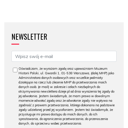
NEWSLETTER
Oświadczam, że wyrażam zgodę oraz upoważniam Muzeum
Historii Polski, ul. Gwardii 1, 01-538 Warszawa, (dalej MHP) jako
Administratora danych osobowych oraz wszelkie podmioty
działające na rzecz lub zlecenie MHP do przetwarzania moich
danych osob. (e-mail) w zakresie i celach niezbędnych do
otrzymywania newslettera dzieje.pl od dnia wyrażenia tej zgody do
jej odwołania. Jestem świadomy/a, że mam prawo w dowolnym
momencie odwołać zgodę oraz że odwołanie zgody nie wpływa na
zgodność z prawem przetwarzania, którego dokonano na podstawie
zgody udzielonej przed jej wycofaniem. Jestem też świadomy/a, że
przysługuje mi prawo dostępu do moich danych, do ich
sprostowania, do ograniczenia przetwarzania, do przenoszenia
danych, do sprzeciwu wobec przetwarzania.