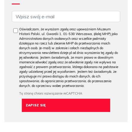
Oświadczam, że wyrażam zgodę oraz upoważniam Muzeum
Historii Polski, ul. Gwardii 1, 01-538 Warszawa, (dalej MHP) jako
Administratora danych osobowych oraz wszelkie podmioty
działające na rzecz lub zlecenie MHP do przetwarzania moich
danych osob. (e-mail) w zakresie i celach niezbędnych do
otrzymywania newslettera dzieje.pl od dnia wyrażenia tej zgody do
jej odwołania. Jestem świadomy/a, że mam prawo w dowolnym
momencie odwołać zgodę oraz że odwołanie zgody nie wpływa na
zgodność z prawem przetwarzania, którego dokonano na podstawie
zgody udzielonej przed jej wycofaniem. Jestem też świadomy/a, że
przysługuje mi prawo dostępu do moich danych, do ich
sprostowania, do ograniczenia przetwarzania, do przenoszenia
danych, do sprzeciwu wobec przetwarzania.