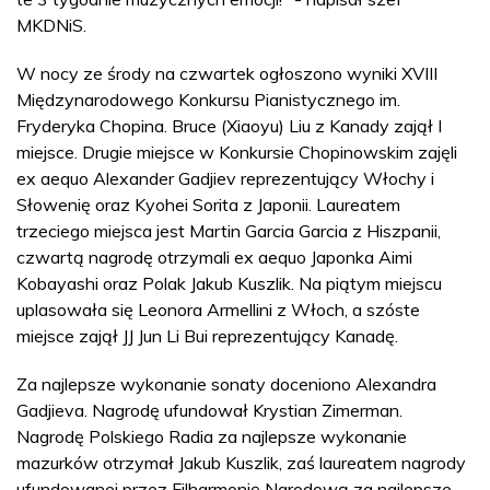
MKDNiS.
W nocy ze środy na czwartek ogłoszono wyniki XVIII
Międzynarodowego Konkursu Pianistycznego im.
Fryderyka Chopina. Bruce (Xiaoyu) Liu z Kanady zajął I
miejsce. Drugie miejsce w Konkursie Chopinowskim zajęli
ex aequo Alexander Gadjiev reprezentujący Włochy i
Słowenię oraz Kyohei Sorita z Japonii. Laureatem
trzeciego miejsca jest Martin Garcia Garcia z Hiszpanii,
czwartą nagrodę otrzymali ex aequo Japonka Aimi
Kobayashi oraz Polak Jakub Kuszlik. Na piątym miejscu
uplasowała się Leonora Armellini z Włoch, a szóste
miejsce zajął JJ Jun Li Bui reprezentujący Kanadę.
Za najlepsze wykonanie sonaty doceniono Alexandra
Gadjieva. Nagrodę ufundował Krystian Zimerman.
Nagrodę Polskiego Radia za najlepsze wykonanie
mazurków otrzymał Jakub Kuszlik, zaś laureatem nagrody
ufundowanej przez Filharmonię Narodową za najlepsze