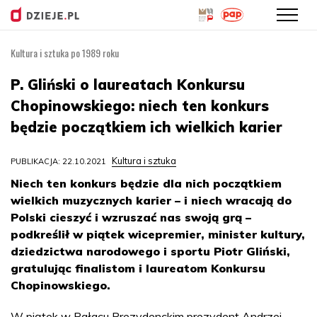
Kultura i sztuka po 1989 roku
Przejdź
do
P. Gliński o laureatach Konkursu
treści
Chopinowskiego: niech ten konkurs
będzie początkiem ich wielkich karier
Kultura i sztuka
PUBLIKACJA: 22.10.2021
Niech ten konkurs będzie dla nich początkiem
wielkich muzycznych karier – i niech wracają do
Polski cieszyć i wzruszać nas swoją grą –
podkreślił w piątek wicepremier, minister kultury,
dziedzictwa narodowego i sportu Piotr Gliński,
gratulując finalistom i laureatom Konkursu
Chopinowskiego.
W piątek w Pałacu Prezydenckim prezydent Andrzej