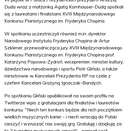
Duda wraz z małżonką Agatą Kornhauser-Dudą spotkali
się z laureatami i finalistami XVIII Międzynarodowego
Konkursu Pianistycznego im. Fryderyka Chopina.
W spotkaniu uczestniczyli również m.in. dyrektor
Narodowego Instytutu Fryderyka Chopina dr Artur
Szklener, przewodnicząca jury XVIII Międzynarodowego
Konkursu Pianistycznego im. Fryderyka Chopina prof.
Katarzyna Popowa-Zydroń, wicepremier, minister kultury,
dziedzictwa narodowego i sportu Piotr Gliński, a także
ministrowie w Kancelarii Prezydenta RP na czele z
szefem Kancelarii Grażyną Ignaczak-Bandych.
Po spotkaniu Gliński opublikował na swoim profilu na
Twitterze wpis z gratulacjami dla finalistów i laureatów
konkursu. "Niech ten konkurs będzie dla nich początkiem
wielkich muzycznych karier - i niech wracają do Polski
cieszyć i wzruszać nas swoją grą. Gratuluję i dziękuję za
te 3 tygodnie muzycznych emocji!" - napisał szef