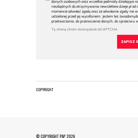
danych osobowych oraz wszelkie podmioty działające na
niezbędnych do otrzymywania newslettera dzieje.pl od
momencie odwołać zgodę oraz że odwołanie zgody nie 
udzielonej przed jej wycofaniem. Jestem też świadomy/a
przetwarzania, do przenoszenia danych, do sprzeciwu 
COPYRIGHT
© COPYRIGHT PAP 2026