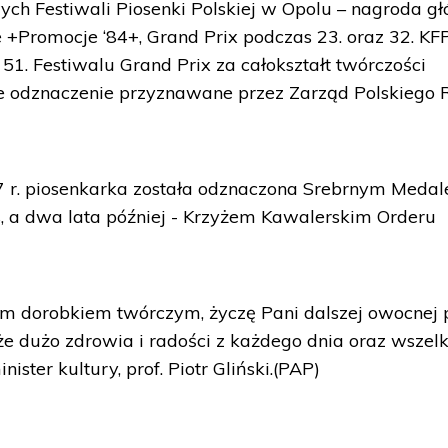
ych Festiwali Piosenki Polskiej w Opolu – nagroda g
 +Promocje ‘84+, Grand Prix podczas 23. oraz 32. KF
51. Festiwalu Grand Prix za całokształt twórczości
ze odznaczenie przyznawane przez Zarząd Polskiego 
07 r. piosenkarka została odznaczona Srebrnym Meda
is, a dwa lata później - Krzyżem Kawalerskim Orderu
ym dorobkiem twórczym, życzę Pani dalszej owocnej 
kże dużo zdrowia i radości z każdego dnia oraz wszelk
ster kultury, prof. Piotr Gliński.(PAP)