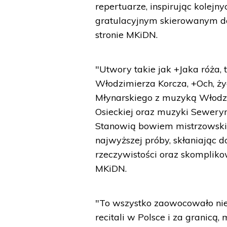
repertuarze, inspirując kolejn
gratulacyjnym skierowanym do
stronie MKiDN.
"Utwory takie jak +Jaka róża,
Włodzimierza Korcza, +Och, ży
Młynarskiego z muzyką Włodzim
Osieckiej oraz muzyki Seweryn
Stanowią bowiem mistrzowski
najwyższej próby, skłaniając d
rzeczywistości oraz skomplikow
MKiDN.
"To wszystko zaowocowało nie
recitali w Polsce i za granicą