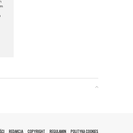
h
ym
a
ŚCI
REDAKCJA
COPYRIGHT
REGULAMIN
POLITYKA COOKIES