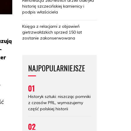
Renowacja 160-letnich drzwi odkryła
historię szczecińskiej kamienicy i
podpis właściciela
Księga z relacjami z objawień
gietrzwałdzkich sprzed 150 lat
zostanie zakonserwowana
azują
-
ter
NAJPOPULARNIEJSZE
y
01
Historyk sztuki: niszcząc pomniki
ść
z czasów PRL, wymazujemy
część polskiej historii
02