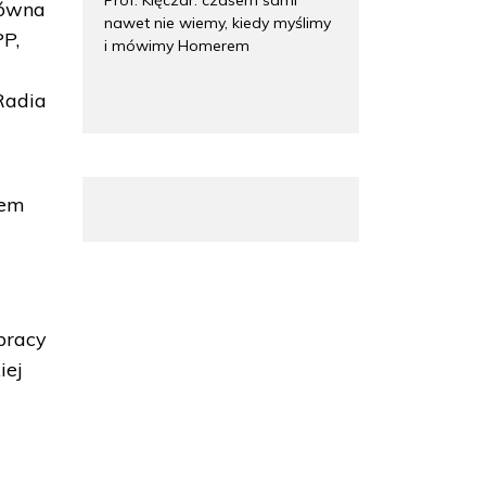
łówna
nawet nie wiemy, kiedy myślimy
PP,
i mówimy Homerem
Radia
lem
pracy
iej