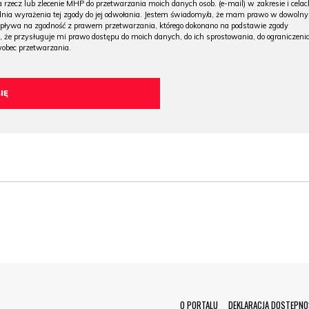
 rzecz lub zlecenie MHP do przetwarzania moich danych osob. (e-mail) w zakresie i celac
 dnia wyrażenia tej zgody do jej odwołania. Jestem świadomy/a, że mam prawo w dowoln
wpływa na zgodność z prawem przetwarzania, którego dokonano na podstawie zgody
, że przysługuje mi prawo dostępu do moich danych, do ich sprostowania, do ograniczeni
wobec przetwarzania.
O PORTALU
DEKLARACJA DOSTĘPNO