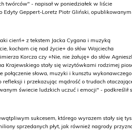
ych twórców" - napisał w poniedziałek w liście
 Edyty Geppert-Loretz Piotr Gliński, opublikowanym
 taki cierń+ z tekstem Jacka Cygana i muzyką
cie, kocham cię nad życie+ do słów Wojciecha
ierza Korcza czy +Nie, nie żałuję+ do słów Agniesz
a Krajewskiego stały się wizytówkami rodzimej piose
e połączenie słowa, muzyki i kunsztu wykonawczego
o refleksji i przekazując mądrość o trudach otaczając
anym świecie ludzkich uczuć i emocji" - podkreślił 
wątpliwym sukcesem, którego wyrazem stały się tys
, miliony sprzedanych płyt, jak również nagrody przyzn