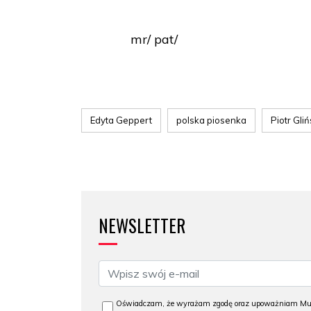
mr/ pat/
Edyta Geppert
polska piosenka
Piotr Gliń
NEWSLETTER
Oświadczam, że wyrażam zgodę oraz upoważniam Muzeu