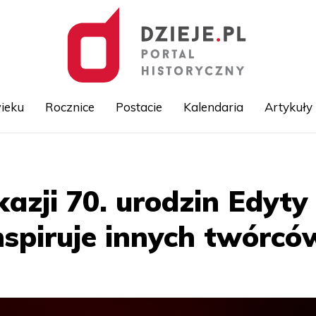
ieku
Rocznice
Postacie
Kalendaria
Artykuły
Przejdź
do
treści
okazji 70. urodzin Edyt
inspiruje innych twórcó