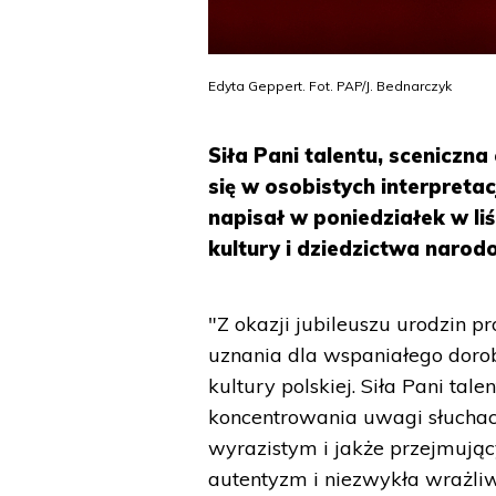
Edyta Geppert. Fot. PAP/J. Bednarczyk
Siła Pani talentu, sceniczn
się w osobistych interpretac
napisał w poniedziałek w li
kultury i dziedzictwa narodo
"Z okazji jubileuszu urodzin p
uznania dla wspaniałego dor
kultury polskiej. Siła Pani ta
koncentrowania uwagi słuchac
wyrazistym i jakże przejmują
autentyzm i niezwykła wrażliwo