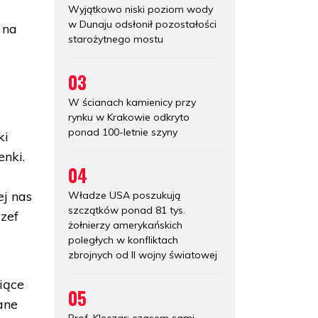
Wyjątkowo niski poziom wody
w Dunaju odsłonił pozostałości
 na
starożytnego mostu
03
W ścianach kamienicy przy
rynku w Krakowie odkryto
ponad 100-letnie szyny
ki
nki.
04
ej nas
Władze USA poszukują
szczątków ponad 81 tys.
szef
żołnierzy amerykańskich
poległych w konfliktach
zbrojnych od II wojny światowej
iące
05
ane
Prof. Klęczar: czasem sami