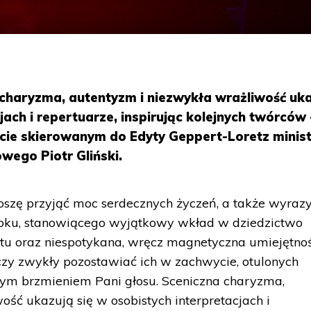
a charyzma, autentyzm i niezwykła wrażliwość uk
jach i repertuarze, inspirując kolejnych twórców 
ście skierowanym do Edyty Geppert-Loretz minis
wego Piotr Gliński.
roszę przyjąć moc serdecznych życzeń, a także wyraz
obku, stanowiącego wyjątkowy wkład w dziedzictwo
lentu oraz niespotykana, wręcz magnetyczna umiejętno
zy zwykły pozostawiać ich w zachwycie, otulonych
cym brzmieniem Pani głosu. Sceniczna charyzma,
ść ukazują się w osobistych interpretacjach i