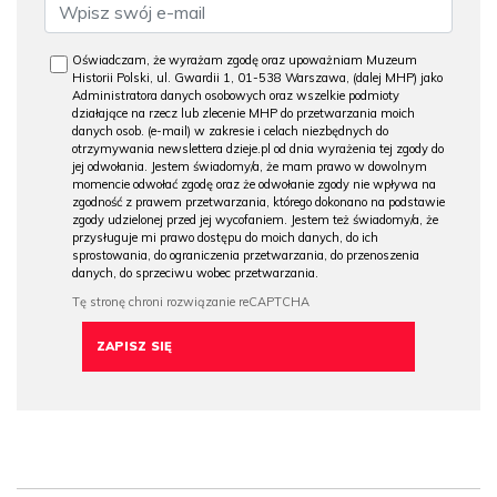
Oświadczam, że wyrażam zgodę oraz upoważniam Muzeum
Historii Polski, ul. Gwardii 1, 01-538 Warszawa, (dalej MHP) jako
Administratora danych osobowych oraz wszelkie podmioty
działające na rzecz lub zlecenie MHP do przetwarzania moich
danych osob. (e-mail) w zakresie i celach niezbędnych do
otrzymywania newslettera dzieje.pl od dnia wyrażenia tej zgody do
jej odwołania. Jestem świadomy/a, że mam prawo w dowolnym
momencie odwołać zgodę oraz że odwołanie zgody nie wpływa na
zgodność z prawem przetwarzania, którego dokonano na podstawie
zgody udzielonej przed jej wycofaniem. Jestem też świadomy/a, że
przysługuje mi prawo dostępu do moich danych, do ich
sprostowania, do ograniczenia przetwarzania, do przenoszenia
danych, do sprzeciwu wobec przetwarzania.