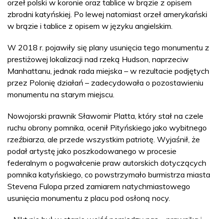
orzeł polski w koronie oraz tablice w brązie z opisem
zbrodni katyńskiej. Po lewej natomiast orzeł amerykański
w brązie i tablice z opisem w języku angielskim.
W 2018 r. pojawiły się plany usunięcia tego monumentu z
prestiżowej lokalizacji nad rzeką Hudson, naprzeciw
Manhattanu, jednak rada miejska – w rezultacie podjętych
przez Polonię działań – zadecydowała o pozostawieniu
monumentu na starym miejscu.
Nowojorski prawnik Sławomir Platta, który stał na czele
ruchu obrony pomnika, ocenił Pityńskiego jako wybitnego
rzeźbiarza, ale przede wszystkim patriotę. Wyjaśnił, że
podał artystę jako poszkodowanego w procesie
federalnym o pogwałcenie praw autorskich dotyczących
pomnika katyńskiego, co powstrzymało burmistrza miasta
Stevena Fulopa przed zamiarem natychmiastowego
usunięcia monumentu z placu pod osłoną nocy.