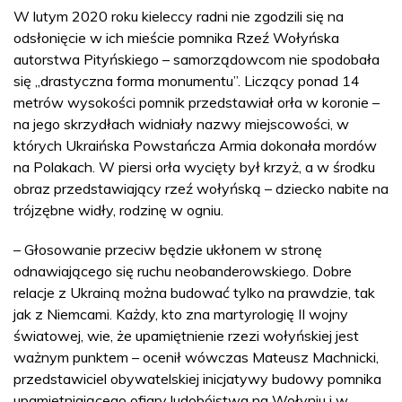
W lutym 2020 roku kieleccy radni nie zgodzili się na
odsłonięcie w ich mieście pomnika Rzeź Wołyńska
autorstwa Pityńskiego – samorządowcom nie spodobała
się „drastyczna forma monumentu”. Liczący ponad 14
metrów wysokości pomnik przedstawiał orła w koronie –
na jego skrzydłach widniały nazwy miejscowości, w
których Ukraińska Powstańcza Armia dokonała mordów
na Polakach. W piersi orła wycięty był krzyż, a w środku
obraz przedstawiający rzeź wołyńską – dziecko nabite na
trójzębne widły, rodzinę w ogniu.
– Głosowanie przeciw będzie ukłonem w stronę
odnawiającego się ruchu neobanderowskiego. Dobre
relacje z Ukrainą można budować tylko na prawdzie, tak
jak z Niemcami. Każdy, kto zna martyrologię II wojny
światowej, wie, że upamiętnienie rzezi wołyńskiej jest
ważnym punktem – ocenił wówczas Mateusz Machnicki,
przedstawiciel obywatelskiej inicjatywy budowy pomnika
upamiętniającego ofiary ludobójstwa na Wołyniu i w