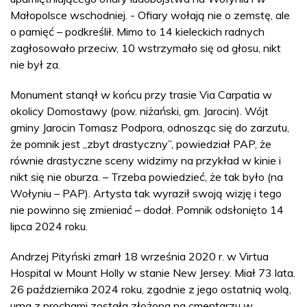
Małopolsce wschodniej. - Ofiary wołają nie o zemstę, ale
o pamięć – podkreślił. Mimo to 14 kieleckich radnych
zagłosowało przeciw, 10 wstrzymało się od głosu, nikt
nie był za.
Monument stanął w końcu przy trasie Via Carpatia w
okolicy Domostawy (pow. niżański, gm. Jarocin). Wójt
gminy Jarocin Tomasz Podpora, odnosząc się do zarzutu,
że pomnik jest „zbyt drastyczny”, powiedział PAP, że
równie drastyczne sceny widzimy na przykład w kinie i
nikt się nie oburza. – Trzeba powiedzieć, że tak było (na
Wołyniu – PAP). Artysta tak wyraził swoją wizję i tego
nie powinno się zmieniać – dodał. Pomnik odsłonięto 14
lipca 2024 roku.
Andrzej Pityński zmarł 18 września 2020 r. w Virtua
Hospital w Mount Holly w stanie New Jersey. Miał 73 lata.
26 października 2024 roku, zgodnie z jego ostatnią wolą,
urna z prochami została złożona na cmentarzu w