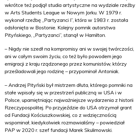
wkrótce też podjął studia artystyczne na wydziale rzeźby
w Arts Students League w Nowym Jorku. W 1979 r.
wykonał rzeźbę „Partyzanci I”, która w 1983 r. została
odsłonięta w Bostonie. Kolejny pomnik autorstwa
Pityńskiego, „Partyzanci”, stanął w Hamilton.
– Nigdy nie szedł na kompromisy ani w swojej twórczości,
ani w całym swoim życiu, co też było powodem jego
emigracji z kraju rządzonego przez komunistów, którzy
prześladowali jego rodzinę – przypominał Antoniak.
– Andrzej Pityński był mistrzem dłuta, którego pomniki na
stałe wpisały się w przestrzeń publiczną w USA i w
Polsce, upamiętniając najważniejsze wydarzenia z historii
Rzeczypospolitej. Po przyjeździe do USA otrzymał grant
od Fundacji Kościuszkowskiej, co z wdzięcznością
wspominał, kiedykolwiek rozmawialiśmy – powiedział
PAP w 2020 r. szef fundacji Marek Skulimowski.