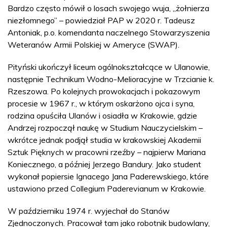
Bardzo często mówił o losach swojego wuja, „żołnierza
niezłomnego” – powiedział PAP w 2020 r. Tadeusz
Antoniak, p.o. komendanta naczelnego Stowarzyszenia
Weteranów Armii Polskiej w Ameryce (SWAP).
Pityński ukończył liceum ogólnokształcące w Ulanowie,
następnie Technikum Wodno-Melioracyjne w Trzcianie k.
Rzeszowa. Po kolejnych prowokacjach i pokazowym
procesie w 1967 r., w którym oskarżono ojca i syna,
rodzina opuściła Ulanów i osiadła w Krakowie, gdzie
Andrzej rozpoczął naukę w Studium Nauczycielskim –
wkrótce jednak podjął studia w krakowskiej Akademii
Sztuk Pięknych w pracowni rzeźby – najpierw Mariana
Koniecznego, a później Jerzego Bandury. Jako student
wykonał popiersie Ignacego Jana Paderewskiego, które
ustawiono przed Collegium Paderevianum w Krakowie.
W październiku 1974 r. wyjechał do Stanów
Zjednoczonych. Pracował tam jako robotnik budowlany,