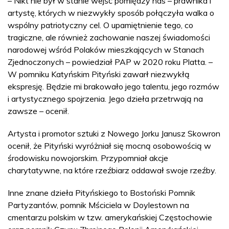
– Nikt nie był w stanie wejść pomiędzy nas – prawnika i
artystę, których w niezwykły sposób połączyła walka o
wspólny patriotyczny cel. O upamiętnienie tego, co
tragiczne, ale również zachowanie naszej świadomości
narodowej wśród Polaków mieszkających w Stanach
Zjednoczonych – powiedział PAP w 2020 roku Platta. –
W pomniku Katyńskim Pityński zawarł niezwykłą
ekspresję. Będzie mi brakowało jego talentu, jego rozmów
i artystycznego spojrzenia. Jego dzieła przetrwają na
zawsze – ocenił.
Artysta i promotor sztuki z Nowego Jorku Janusz Skowron
ocenił, że Pityński wyróżniał się mocną osobowością w
środowisku nowojorskim. Przypomniał akcje
charytatywne, na które rzeźbiarz oddawał swoje rzeźby.
Inne znane dzieła Pityńskiego to Bostoński Pomnik
Partyzantów, pomnik Mściciela w Doylestown na
cmentarzu polskim w tzw. amerykańskiej Częstochowie