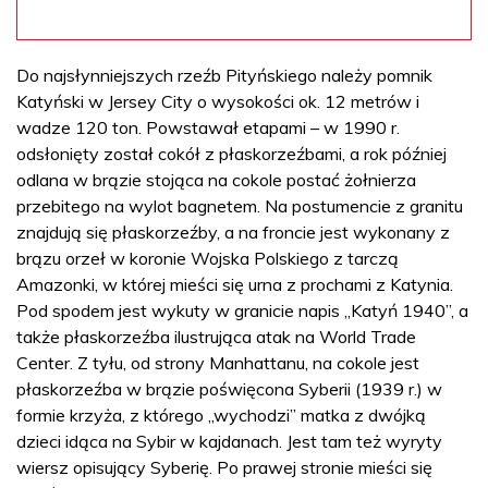
Do najsłynniejszych rzeźb Pityńskiego należy pomnik
Katyński w Jersey City o wysokości ok. 12 metrów i
wadze 120 ton. Powstawał etapami – w 1990 r.
odsłonięty został cokół z płaskorzeźbami, a rok później
odlana w brązie stojąca na cokole postać żołnierza
przebitego na wylot bagnetem. Na postumencie z granitu
znajdują się płaskorzeźby, a na froncie jest wykonany z
brązu orzeł w koronie Wojska Polskiego z tarczą
Amazonki, w której mieści się urna z prochami z Katynia.
Pod spodem jest wykuty w granicie napis „Katyń 1940”, a
także płaskorzeźba ilustrująca atak na World Trade
Center. Z tyłu, od strony Manhattanu, na cokole jest
płaskorzeźba w brązie poświęcona Syberii (1939 r.) w
formie krzyża, z którego „wychodzi” matka z dwójką
dzieci idąca na Sybir w kajdanach. Jest tam też wyryty
wiersz opisujący Syberię. Po prawej stronie mieści się