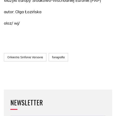
Muzyki Europy Środkowo-Wschodniej Eufonie.(PAP)
autor: Olga Łozińska
oloz/ wj/
Orkiestra Sinfonia Varsovia
fonografia
NEWSLETTER