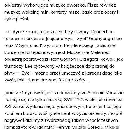
orkiestry wykonujące muzykę dworską. Pisze również
muzykę wokalną m.in. kantaty, msze, pasje oraz opery i
cykle pieśni.
Na płycie znajdują się zatem trzy utwory: Koncert na
fortepian i orkiestrę Jeajoona Ryu, "Gyol" Geonyonga Lee
oraz V Symfonia Krzysztofa Pendereckiego. Solistą w
koncercie fortepianowym jest Mackenzie Melemed,
orkiestrę poprowadzili Ralf Gothoni i Grzegorz Nowak. Jak
tłumaczy Lee cytowany w książeczce dołączonej do
płyty "+Gyol+ można przetłumaczyć z koreańskiego jako
zwór, fale, ziarno drewna, fakturę skóry".
Janusz Marynowski jest zadowolony, że Sinfonia Varsovia
zajmuje się nie tylko muzyką XVIII i XIX wieku, ale również
XXI wieku wydaniu międzynarodowym, bo to jest co jego
zdaniem bardzo ważny element w życiu orkiestry. Zespół
nagrywał albumy z twórczością takich współczesnych
kompozytorów, jak m.in.: Henryk Mikołaj Górecki, Mikołaj