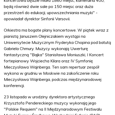
koncertowa będzie miała 1860 miejsc, kameralna 400,
będą również dwie sale po 150 miejsc oraz duża
przestrzeń do edukacji, upowszechniania muzyki" -
opowiadał dyrektor Sinfonii Varsovii.
Orkiestra ma bogate plany koncertowe. W piątek wraz z
pianistą Januszem Olejniczakiem wystąpi na
Uniwersytecie Muzycznym Fryderyka Chopina pod batutą
Gabriela Chmury. Muzycy wykonają Uwerturę
fantastyczną "Bajka" Stanisława Moniuszki, I Koncert
fortepianowy Wojciecha Kilara oraz IV Symfonię
Mieczysława Wajnberga. Ten sam repertuar zespół
wykona w grudniu w Moskwie na zakończenie roku
Mieczysława Wajnberga, podczas międzynarodowej
konferencji.
23 listopada w urodziny dyrektora artystycznego
Krzysztofa Pendereckiego muzycy wykonają jego
"Polskie Requiem" na II Międzynarodowym Festiwalu