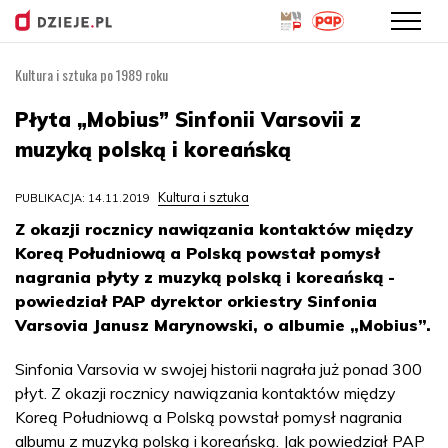
Kultura i sztuka po 1989 roku
Przejdź
do
Płyta „Mobius” Sinfonii Varsovii z
treści
muzyką polską i koreańską
Kultura i sztuka
PUBLIKACJA: 14.11.2019
Z okazji rocznicy nawiązania kontaktów między
Koreą Południową a Polską powstał pomysł
nagrania płyty z muzyką polską i koreańską -
powiedział PAP dyrektor orkiestry Sinfonia
Varsovia Janusz Marynowski, o albumie „Mobius”.
Sinfonia Varsovia w swojej historii nagrała już ponad 300
płyt. Z okazji rocznicy nawiązania kontaktów między
Koreą Południową a Polską powstał pomysł nagrania
albumu z muzyką polską i koreańską. Jak powiedział PAP