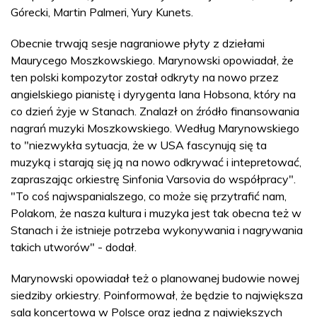
Górecki, Martin Palmeri, Yury Kunets.
Obecnie trwają sesje nagraniowe płyty z dziełami
Maurycego Moszkowskiego. Marynowski opowiadał, że
ten polski kompozytor został odkryty na nowo przez
angielskiego pianistę i dyrygenta Iana Hobsona, który na
co dzień żyje w Stanach. Znalazł on źródło finansowania
nagrań muzyki Moszkowskiego. Według Marynowskiego
to "niezwykła sytuacja, że w USA fascynują się ta
muzyką i starają się ją na nowo odkrywać i intepretować,
zapraszając orkiestrę Sinfonia Varsovia do współpracy".
"To coś najwspanialszego, co może się przytrafić nam,
Polakom, że nasza kultura i muzyka jest tak obecna też w
Stanach i że istnieje potrzeba wykonywania i nagrywania
takich utworów" - dodał.
Marynowski opowiadał też o planowanej budowie nowej
siedziby orkiestry. Poinformował, że będzie to największa
sala koncertowa w Polsce oraz jedna z największych