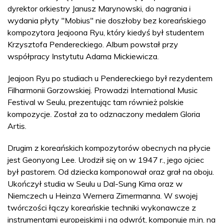
dyrektor orkiestry Janusz Marynowski, do nagrania i
wydania płyty "Mobius" nie doszłoby bez koreańskiego
kompozytora Jeajoona Ryu, który kiedyś był studentem
Krzysztofa Pendereckiego. Album powstał przy
współpracy Instytutu Adama Mickiewicza.
Jeajoon Ryu po studiach u Pendereckiego był rezydentem
Filharmonii Gorzowskiej. Prowadzi International Music
Festival w Seulu, prezentując tam również polskie
kompozycje. Został za to odznaczony medalem Gloria
Artis.
Drugim z koreańskich kompozytorów obecnych na płycie
jest Geonyong Lee. Urodził się on w 1947 r., jego ojciec
był pastorem. Od dziecka komponował oraz grał na oboju.
Ukończył studia w Seulu u Dal-Sung Kima oraz w
Niemczech u Heinza Wernera Zimermanna. W swojej
twórczości łączy koreańskie techniki wykonawcze z
instrumentami europejskimi i na odwrót, komponuje m.in. na