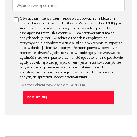
Oświadczam, że wyrażam zgodę oraz upoważniam Muzeum
Historii Polski, ul. Gwardii 1, 01-538 Warszawa, (dalej MHP) jako
Administratora danych osobowych oraz wszelkie podmioty
działające na rzecz lub zlecenie MHP do przetwarzania moich
danych osob. (e-mail) w zakresie i celach niezbędnych do
otrzymywania newslettera dzieje.pl od dnia wyrażenia tej zgody do
jej odwołania. Jestem świadomy/a, że mam prawo w dowolnym
momencie odwołać zgodę oraz że odwołanie zgody nie wpływa na
zgodność z prawem przetwarzania, którego dokonano na podstawie
zgody udzielonej przed jej wycofaniem. Jestem też świadomy/a, że
przysługuje mi prawo dostępu do moich danych, do ich
sprostowania, do ograniczenia przetwarzania, do przenoszenia
danych, do sprzeciwu wobec przetwarzania.