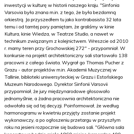
inwestycji w kulturę w historii naszego kraju. "Sinfonia
Varsovia była znana m.in. z tego, że była bezdomną
orkiestrą. Ja przyszedłem tu jako kontrabasista 32 lata
temu i od tamtej pory pamiętam, że graliśmy w kinie
Kultura, kinie Wiedza, w Teatrze Studio, a nawet w
technikum związanym z kolejnictwem. Wreszcie od 2010
r. mamy teren przy Grochowskiej 272" - przypomniał. W
konkursie na projekt architektoniczny sali startowało 138
pracowni z całego świata. Wygrał go Thomas Pucher z
Grazu - autor projektów m.in. Akademii Muzycznej w
Tallinie, biblioteki uniwersyteckiej w Grazu i Estońskiego
Muzeum Narodowego. Dyrektor Sinfonii Varsovii
przypomniał, że jury międzynarodowe głosowało
jednomyślnie, a żadna pracownia architektoniczna nie
odwołała się od tej decyzji. Poinformował, że według
harmonogramu w kwietniu przyjęty zostanie projekt
wykonawczy, a po ogłoszeniu przetargu w przyszłym
roku na jesieni rozpocznie się budowa sali. "Główna sala