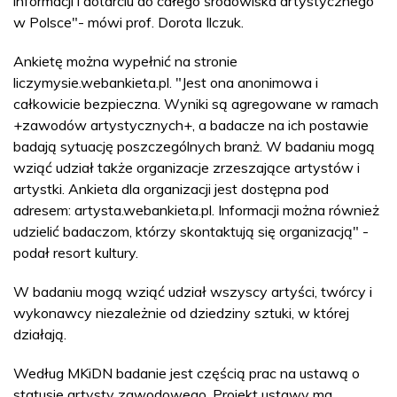
informacji i dotarciu do całego środowiska artystycznego
w Polsce"- mówi prof. Dorota Ilczuk.
Ankietę można wypełnić na stronie
liczymysie.webankieta.pl. "Jest ona anonimowa i
całkowicie bezpieczna. Wyniki są agregowane w ramach
+zawodów artystycznych+, a badacze na ich postawie
badają sytuację poszczególnych branż. W badaniu mogą
wziąć udział także organizacje zrzeszające artystów i
artystki. Ankieta dla organizacji jest dostępna pod
adresem: artysta.webankieta.pl. Informacji można również
udzielić badaczom, którzy skontaktują się organizacją" -
podał resort kultury.
W badaniu mogą wziąć udział wszyscy artyści, twórcy i
wykonawcy niezależnie od dziedziny sztuki, w której
działają.
Według MKiDN badanie jest częścią prac na ustawą o
statusie artysty zawodowego. Projekt ustawy ma