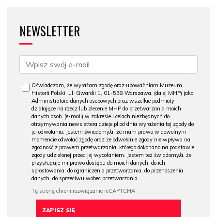
NEWSLETTER
Oświadczam, że wyrażam zgodę oraz upoważniam Muzeum
Historii Polski, ul. Gwardii 1, 01-538 Warszawa, (dalej MHP) jako
Administratora danych osobowych oraz wszelkie podmioty
działające na rzecz lub zlecenie MHP do przetwarzania moich
danych osob. (e-mail) w zakresie i celach niezbędnych do
otrzymywania newslettera dzieje.pl od dnia wyrażenia tej zgody do
jej odwołania. Jestem świadomy/a, że mam prawo w dowolnym
momencie odwołać zgodę oraz że odwołanie zgody nie wpływa na
zgodność z prawem przetwarzania, którego dokonano na podstawie
zgody udzielonej przed jej wycofaniem. Jestem też świadomy/a, że
przysługuje mi prawo dostępu do moich danych, do ich
sprostowania, do ograniczenia przetwarzania, do przenoszenia
danych, do sprzeciwu wobec przetwarzania.