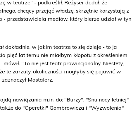
zę w teatrze" - podkreślił. Reżyser dodał, że
alnego, chcący przejąć władzę, skrzętnie korzystają z
 - przedstawiciela mediów, który bierze udział w ty
ł dokładnie, w jakim teatrze to się dzieje - to ja
cia pięć lat temu nie miałbym kłopotu z określeniem
mówił. "To nie jest teatr prowincjonalny. Niestety,
, że te zarzuty, okoliczności mogłyby się pojawić w
 zaznaczył Mastalerz.
jdą nawiązania m.in. do: "Burzy", "Snu nocy letniej" 
 także do "Operetki" Gombrowicza i "Wyzwolenia"