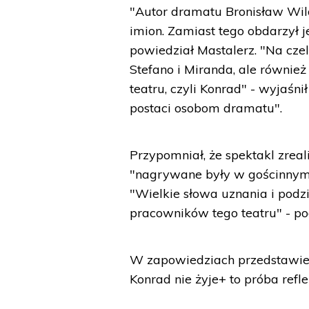
"Autor dramatu Bronisław Wild
imion. Zamiast tego obdarzył j
powiedział Mastalerz. "Na czele
Stefano i Miranda, ale równie
teatru, czyli Konrad" - wyjaśni
postaci osobom dramatu".
Przypomniał, że spektakl zreali
"nagrywane były w gościnnym,
"Wielkie słowa uznania i podzi
pracowników tego teatru" - pod
W zapowiedziach przedstawieni
Konrad nie żyje+ to próba refle