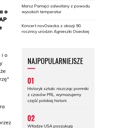
Marsz Pamięci odwołany z powodu
a o
wysokich temperatur
PAP
Koncert novOsiecka z okazji 90.
e
rocznicy urodzin Agnieszki Osieckiej
 i o
NAJPOPULARNIEJSZE
my
 że
01
rzę"
Historyk sztuki: niszcząc pomniki
z czasów PRL, wymazujemy
część polskiej historii
ra
i
02
przez
Władze USA poszukują