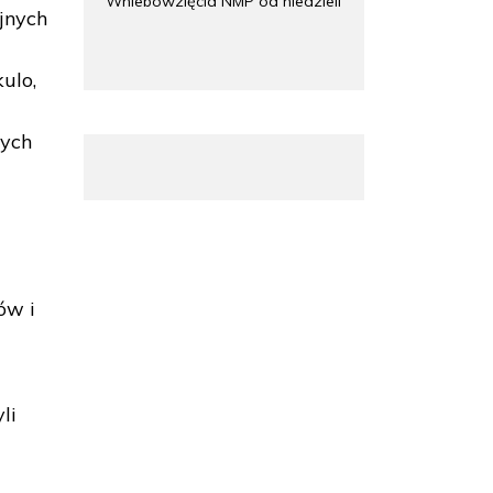
Wniebowzięcia NMP od niedzieli
jnych
ulo,
tych
ów i
li