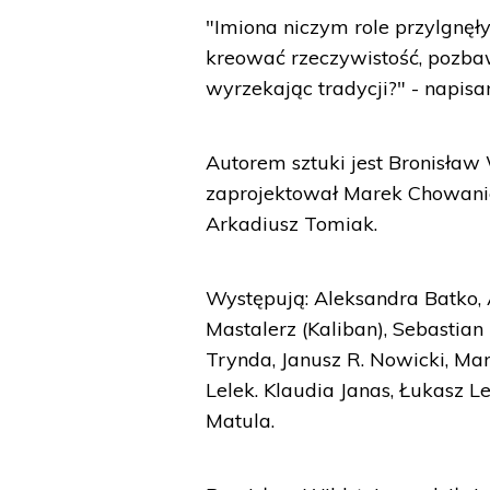
"Imiona niczym role przylgnęł
kreować rzeczywistość, pozbaw
wyrzekając tradycji?" - napisan
Autorem sztuki jest Bronisław 
zaprojektował Marek Chowaniec
Arkadiusz Tomiak.
Występują: Aleksandra Batko, 
Mastalerz (Kaliban), Sebastian
Trynda, Janusz R. Nowicki, Ma
Lelek. Klaudia Janas, Łukasz L
Matula.