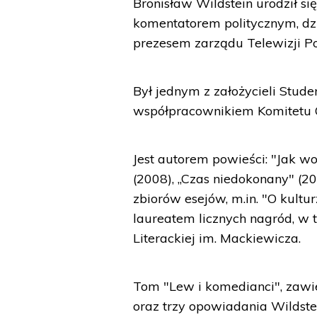
Bronisław Wildstein urodził się
komentatorem politycznym, dz
prezesem zarządu Telewizji Po
Był jednym z założycieli Stud
współpracownikiem Komitetu 
Jest autorem powieści: "Jak wod
(2008), „Czas niedokonany" (2
zbiorów esejów, m.in. "O kulturz
laureatem licznych nagród, w 
Literackiej im. Mackiewicza.
Tom "Lew i komedianci", zawie
oraz trzy opowiadania Wildst