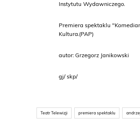
Instytutu Wydawniczego.
Premiera spektaklu "Komedianc
Kultura.(PAP)
autor: Grzegorz Janikowski
gj/ skp/
Teatr Telewizji
premiera spektaklu
andrze