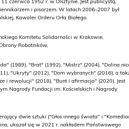
 11 czerwca 1952 r. w Olsztynie. Jest publicystą,
iennikarzem i pisarzem. W latach 2006–2007 był
lskiej. Kawaler Orderu Orła Białego.
enckiego Komitetu Solidarności w Krakowie,
Obrony Robotników.
a" (1989), "Brat" (1992), "Mistrz" (2004), "Dolina nic
011), "Ukryty" (2012), "Dom wybranych" (2016), a tak
e i rewolucji" (2018), "Bunt i afirmacja" (2020). Jest
tym Nagrody Fundacji im. Kościelskich i Nagrody
rający dwie sztuki ("Głos innego świata" i "Komedia
eina, ukazał się w 2021 r. nakładem Państwowego