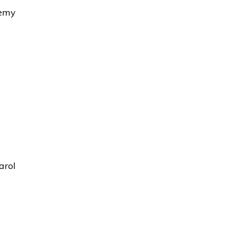
żemy
arol