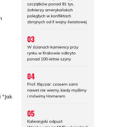
szczątków ponad 81 tys.
żołnierzy amerykańskich
poległych w konfliktach
m
zbrojnych od II wojny światowej
03
W ścianach kamienicy przy
rynku w Krakowie odkryto
ponad 100-letnie szyny
04
Prof. Klęczar: czasem sami
nawet nie wiemy, kiedy myślimy
i "Jak
i mówimy Homerem
05
Kalwaryjski odpust