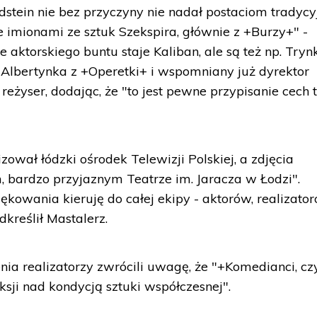
stein nie bez przyczyny nie nadał postaciom tradycy
e imionami ze sztuk Szekspira, głównie z +Burzy+" -
 aktorskiego buntu staje Kaliban, ale są też np. Trynk
ż Albertynka z +Operetki+ i wspomniany już dyrektor
ł reżyser, dodając, że "to jest pewne przypisanie cech 
zował łódzki ośrodek Telewizji Polskiej, a zdjęcia
 bardzo przyjaznym Teatrze im. Jaracza w Łodzi".
ękowania kieruję do całej ekipy - aktorów, realizator
kreślił Mastalerz.
a realizatorzy zwrócili uwagę, że "+Komedianci, czy
ksji nad kondycją sztuki współczesnej".