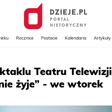
ieku
Rocznice
Postacie
Kalendaria
Artykuły
Przejdź
do
treści
ktaklu Teatru Telewizj
nie żyje” - we wtorek