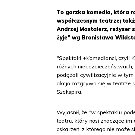
To gorzka komedia, która r
współczesnym teatrze; także
Andrzej Mastalerz, reżyser 
żyje” wg Bronisława Wildst
"Spektakl +Komedianci, czyli K
różnych niebezpieczeństwach, k
podążali cywilizacyjnie w tym 
akcja rozgrywa się w teatrze,
Szekspira.
Wyjaśnił, że "w spektaklu pod
teatru, który nosi znaczące im
oskarżeń, z którego nie może s