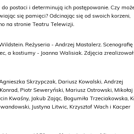
y do postaci i determinują ich postępowanie. Czy mo
iając się pamięci? Odcinając się od swoich korzeni,
o na stronie Teatru Telewizji.
Wildstein. Reżyseria - Andrzej Mastalerz. Scenografię
, a kostiumy - Joanna Walisiak. Zdjęcia zrealizował
Agnieszka Skrzypczak, Dariusz Kowalski, Andrzej
 Konrad, Piotr Seweryński, Mariusz Ostrowski, Mikołaj
rcin Kwaśny, Jakub Zając, Bogumiła Trzeciakowska, K
ewandowski, Justyna Litwic, Krzysztof Wach i Kacper