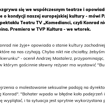
ozgrywa się we współczesnym teatrze i opowiad
 o kondycji naszej europejskiej kultury - mówi 
spektaklu Teatru TV „Komedianci, czyli Konrad ni
eina. Premiera w TVP Kultura - we wtorek.
onrad nie żyje+ opowiada o stanie kultury zachodniej
tóre na nas czyhają. Chyba nikt nie chciałby, żebyś
kierunku" - ocenił Andrzej Mastalerz, przypominając,
 w którym gościnnie sławny reżyser ma wystawić "Bu
ejrzenia o molestowanie seksualne padają na dyrekto
ię Konrad". "Bohater wpada w błędne koło podejrzeń 
ię wyplątać, i ta sytuacja jest sprytnie wykorzystana 