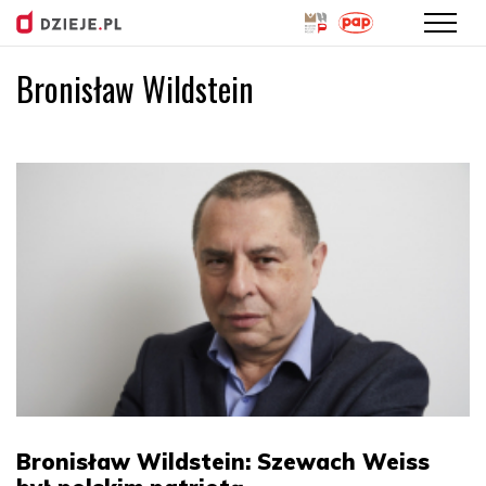
Bronisław Wildstein
Przejdź
do
treści
Bronisław Wildstein: Szewach Weiss