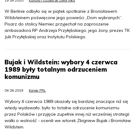
19.09.2020
Kultura i sztuka po 1989 roku
W Berlinie odbyło się w piątek spotkanie z Bronisławem
Wildsteinem poświęcone jego powieści „Dom wybranych”.
Pisarz do stolicy Niemiec przyjechał na zaproszenie
ambasadora RP Andrzeja Przyłębskiego, jego żony, prezes TK
Julii Przyłębskiej oraz Instytutu Polskiego.
Bujak i Wildstein: wybory 4 czerwca
1989 były totalnym odrzuceniem
komunizmu
04.06.2019
Koniec PRL
Wybory 4 czerwca 1989 okazały się bardziej znaczące niż się
wtedy wydawało; było to totalne odrzucenie komunizmu
przez Polaków i przyjęcie zupełnie innej niż wcześniej strategii
walki o wolność - ocenili we wtorek Zbigniew Bujak i Bronisław
Wildstein.