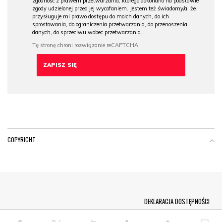
zgodność z prawem przetwarzania, którego dokonano na podstawie
zgody udzielonej przed jej wycofaniem. Jestem też świadomy/a, że
przysługuje mi prawo dostępu do moich danych, do ich
sprostowania, do ograniczenia przetwarzania, do przenoszenia
danych, do sprzeciwu wobec przetwarzania.
COPYRIGHT
Menu Footer
DEKLARACJA DOSTĘPNOŚCI
© COPYRIGHT PAP 2026