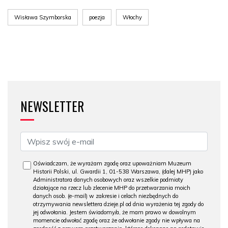
Wisława Szymborska
poezja
Włochy
NEWSLETTER
Oświadczam, że wyrażam zgodę oraz upoważniam Muzeum
Historii Polski, ul. Gwardii 1, 01-538 Warszawa, (dalej MHP) jako
Administratora danych osobowych oraz wszelkie podmioty
działające na rzecz lub zlecenie MHP do przetwarzania moich
danych osob. (e-mail) w zakresie i celach niezbędnych do
otrzymywania newslettera dzieje.pl od dnia wyrażenia tej zgody do
jej odwołania. Jestem świadomy/a, że mam prawo w dowolnym
momencie odwołać zgodę oraz że odwołanie zgody nie wpływa na