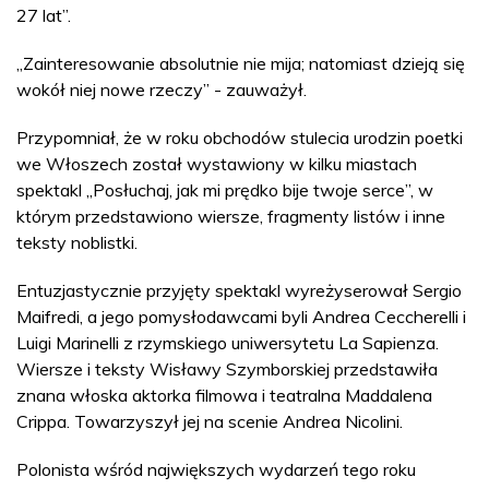
27 lat”.
„Zainteresowanie absolutnie nie mija; natomiast dzieją się
wokół niej nowe rzeczy” - zauważył.
Przypomniał, że w roku obchodów stulecia urodzin poetki
we Włoszech został wystawiony w kilku miastach
spektakl „Posłuchaj, jak mi prędko bije twoje serce”, w
którym przedstawiono wiersze, fragmenty listów i inne
teksty noblistki.
Entuzjastycznie przyjęty spektakl wyreżyserował Sergio
Maifredi, a jego pomysłodawcami byli Andrea Ceccherelli i
Luigi Marinelli z rzymskiego uniwersytetu La Sapienza.
Wiersze i teksty Wisławy Szymborskiej przedstawiła
znana włoska aktorka filmowa i teatralna Maddalena
Crippa. Towarzyszył jej na scenie Andrea Nicolini.
Polonista wśród największych wydarzeń tego roku