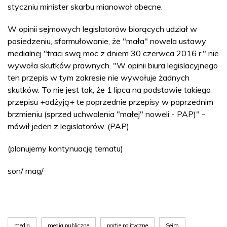
styczniu minister skarbu mianował obecne.
W opinii sejmowych legislatorów biorących udział w
posiedzeniu, sformułowanie, że "mała" nowela ustawy
medialnej "traci swą moc z dniem 30 czerwca 2016 r." nie
wywoła skutków prawnych. "W opinii biura legislacyjnego
ten przepis w tym zakresie nie wywołuje żadnych
skutków. To nie jest tak, że 1 lipca na podstawie takiego
przepisu +odżyją+ te poprzednie przepisy w poprzednim
brzmieniu (sprzed uchwalenia "małej" noweli - PAP)" -
mówił jeden z legislatorów. (PAP)
(planujemy kontynuację tematu)
son/ mag/
media
media publiczne
partie polityczne
Sejm