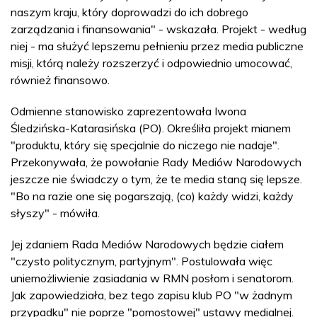
naszym kraju, który doprowadzi do ich dobrego
zarządzania i finansowania" - wskazała. Projekt - według
niej - ma służyć lepszemu pełnieniu przez media publiczne
misji, którą należy rozszerzyć i odpowiednio umocować,
również finansowo.
Odmienne stanowisko zaprezentowała Iwona
Śledzińska-Katarasińska (PO). Określiła projekt mianem
"produktu, który się specjalnie do niczego nie nadaje".
Przekonywała, że powołanie Rady Mediów Narodowych
jeszcze nie świadczy o tym, że te media staną się lepsze.
"Bo na razie one się pogarszają, (co) każdy widzi, każdy
słyszy" - mówiła.
Jej zdaniem Rada Mediów Narodowych będzie ciałem
"czysto politycznym, partyjnym". Postulowała więc
uniemożliwienie zasiadania w RMN posłom i senatorom.
Jak zapowiedziała, bez tego zapisu klub PO "w żadnym
przypadku" nie poprze "pomostowej" ustawy medialnej.