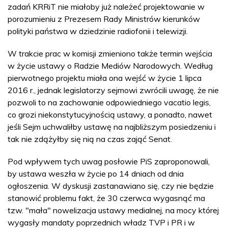
zadań KRRiT nie miałoby już należeć projektowanie w
porozumieniu z Prezesem Rady Ministrów kierunków
polityki państwa w dziedzinie radiofonii i telewizji.
W trakcie prac w komisji zmieniono także termin wejścia
w życie ustawy o Radzie Mediów Narodowych. Według
pierwotnego projektu miała ona wejść w życie 1 lipca
2016 r., jednak legislatorzy sejmowi zwrócili uwagę, że nie
pozwoli to na zachowanie odpowiedniego vacatio legis,
co grozi niekonstytucyjnością ustawy, a ponadto, nawet
jeśli Sejm uchwaliłby ustawę na najbliższym posiedzeniu i
tak nie zdążyłby się nią na czas zająć Senat.
Pod wpływem tych uwag posłowie PiS zaproponowali,
by ustawa weszła w życie po 14 dniach od dnia
ogłoszenia. W dyskusji zastanawiano się, czy nie będzie
stanowić problemu fakt, że 30 czerwca wygasnąć ma
tzw. "mała" nowelizacja ustawy medialnej, na mocy której
wygasły mandaty poprzednich władz TVP i PR i w