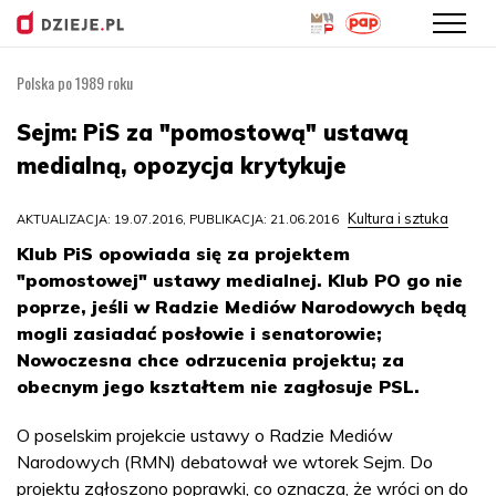
Polska po 1989 roku
Przejdź
do
Sejm: PiS za "pomostową" ustawą
treści
medialną, opozycja krytykuje
Kultura i sztuka
AKTUALIZACJA: 19.07.2016, PUBLIKACJA: 21.06.2016
Klub PiS opowiada się za projektem
"pomostowej" ustawy medialnej. Klub PO go nie
poprze, jeśli w Radzie Mediów Narodowych będą
mogli zasiadać posłowie i senatorowie;
Nowoczesna chce odrzucenia projektu; za
obecnym jego kształtem nie zagłosuje PSL.
O poselskim projekcie ustawy o Radzie Mediów
Narodowych (RMN) debatował we wtorek Sejm. Do
projektu zgłoszono poprawki, co oznacza, że wróci on do