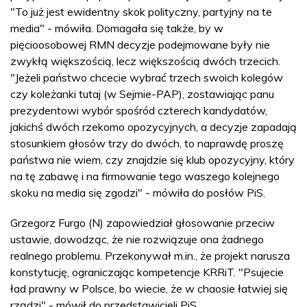
"To już jest ewidentny skok polityczny, partyjny na te
media" - mówiła. Domagała się także, by w
pięcioosobowej RMN decyzje podejmowane były nie
zwykłą większością, lecz większością dwóch trzecich.
"Jeżeli państwo chcecie wybrać trzech swoich kolegów
czy koleżanki tutaj (w Sejmie-PAP), zostawiając panu
prezydentowi wybór spośród czterech kandydatów,
jakichś dwóch rzekomo opozycyjnych, a decyzje zapadają
stosunkiem głosów trzy do dwóch, to naprawdę proszę
państwa nie wiem, czy znajdzie się klub opozycyjny, który
na tę zabawę i na firmowanie tego waszego kolejnego
skoku na media się zgodzi" - mówiła do posłów PiS.
Grzegorz Furgo (N) zapowiedział głosowanie przeciw
ustawie, dowodząc, że nie rozwiązuje ona żadnego
realnego problemu. Przekonywał m.in., że projekt narusza
konstytucję, ograniczając kompetencje KRRiT. "Psujecie
ład prawny w Polsce, bo wiecie, że w chaosie łatwiej się
rządzi" - mówił do przedstawicieli PiS.