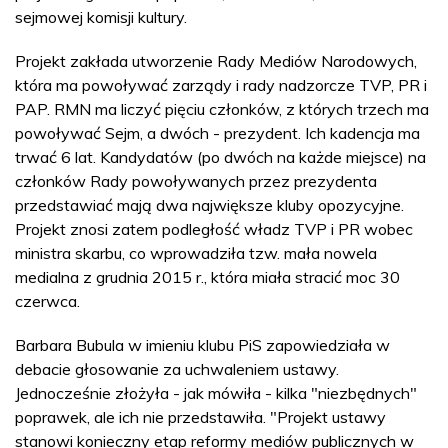
sejmowej komisji kultury.
Projekt zakłada utworzenie Rady Mediów Narodowych,
która ma powoływać zarządy i rady nadzorcze TVP, PR i
PAP. RMN ma liczyć pięciu członków, z których trzech ma
powoływać Sejm, a dwóch - prezydent. Ich kadencja ma
trwać 6 lat. Kandydatów (po dwóch na każde miejsce) na
członków Rady powoływanych przez prezydenta
przedstawiać mają dwa największe kluby opozycyjne.
Projekt znosi zatem podległość władz TVP i PR wobec
ministra skarbu, co wprowadziła tzw. mała nowela
medialna z grudnia 2015 r., która miała stracić moc 30
czerwca.
Barbara Bubula w imieniu klubu PiS zapowiedziała w
debacie głosowanie za uchwaleniem ustawy.
Jednocześnie złożyła - jak mówiła - kilka "niezbędnych"
poprawek, ale ich nie przedstawiła. "Projekt ustawy
stanowi konieczny etap reformy mediów publicznych w