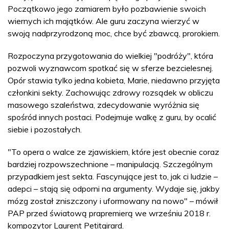
Początkowo jego zamiarem było pozbawienie swoich
wiernych ich majątków. Ale guru zaczyna wierzyć w
swoją nadprzyrodzoną moc, chce być zbawcą, prorokiem.
Rozpoczyna przygotowania do wielkiej "podróży", która
pozwoli wyznawcom spotkać się w sferze bezcielesnej.
Opór stawia tylko jedna kobieta, Marie, niedawno przyjęta
członkini sekty. Zachowując zdrowy rozsądek w obliczu
masowego szaleństwa, zdecydowanie wyróżnia się
spośród innych postaci. Podejmuje walkę z guru, by ocalić
siebie i pozostałych.
"To opera o walce ze zjawiskiem, które jest obecnie coraz
bardziej rozpowszechnione – manipulacją. Szczególnym
przypadkiem jest sekta. Fascynujące jest to, jak ci ludzie –
adepci – stają się odporni na argumenty. Wydaje się, jakby
mózg został zniszczony i uformowany na nowo" – mówił
PAP przed światową prapremierą we wrześniu 2018 r.
kompozytor Laurent Petitgirard.