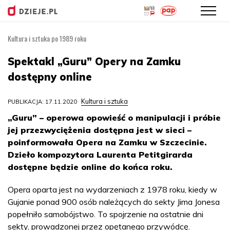
Kultura i sztuka po 1989 roku
Przejdź
do
Spektakl „Guru” Opery na Zamku
treści
dostępny online
Kultura i sztuka
PUBLIKACJA: 17.11.2020
„Guru” – operowa opowieść o manipulacji i próbie
jej przezwyciężenia dostępna jest w sieci –
poinformowała Opera na Zamku w Szczecinie.
Dzieło kompozytora Laurenta Petitgirarda
dostępne będzie online do końca roku.
Opera oparta jest na wydarzeniach z 1978 roku, kiedy w
Gujanie ponad 900 osób należących do sekty Jima Jonesa
popełniło samobójstwo. To spojrzenie na ostatnie dni
sekty, prowadzonej przez opętanego przywódcę.