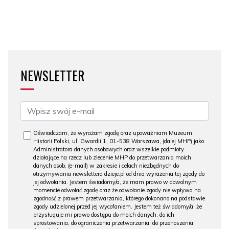
NEWSLETTER
Oświadczam, że wyrażam zgodę oraz upoważniam Muzeum
Historii Polski, ul. Gwardii 1, 01-538 Warszawa, (dalej MHP) jako
Administratora danych osobowych oraz wszelkie podmioty
działające na rzecz lub zlecenie MHP do przetwarzania moich
danych osob. (e-mail) w zakresie i celach niezbędnych do
otrzymywania newslettera dzieje.pl od dnia wyrażenia tej zgody do
jej odwołania. Jestem świadomy/a, że mam prawo w dowolnym
momencie odwołać zgodę oraz że odwołanie zgody nie wpływa na
zgodność z prawem przetwarzania, którego dokonano na podstawie
zgody udzielonej przed jej wycofaniem. Jestem też świadomy/a, że
przysługuje mi prawo dostępu do moich danych, do ich
sprostowania, do ograniczenia przetwarzania, do przenoszenia