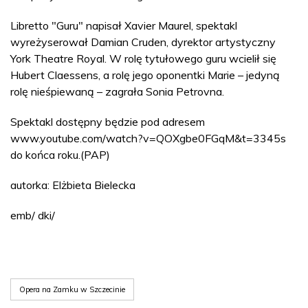
Libretto "Guru" napisał Xavier Maurel, spektakl
wyreżyserował Damian Cruden, dyrektor artystyczny
York Theatre Royal. W rolę tytułowego guru wcielił się
Hubert Claessens, a rolę jego oponentki Marie – jedyną
rolę nieśpiewaną – zagrała Sonia Petrovna.
Spektakl dostępny będzie pod adresem
www.youtube.com/watch?v=QOXgbe0FGqM&t=3345s
do końca roku.(PAP)
autorka: Elżbieta Bielecka
emb/ dki/
Opera na Zamku w Szczecinie